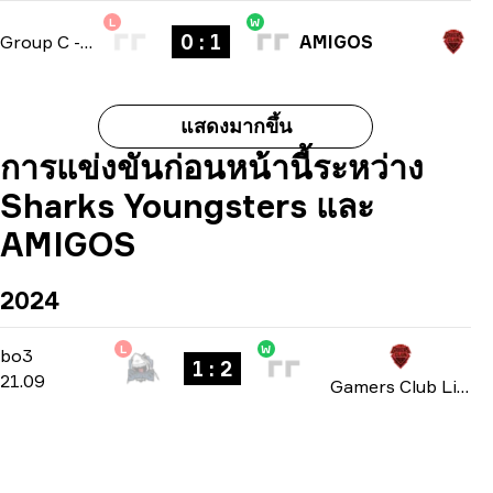
L
W
0 : 1
Group C
-
bo1
AMIGOS
แสดงมากขึ้น
การแข่งขันก่อนหน้านี้ระหว่าง
Sharks Youngsters และ
AMIGOS
2024
L
W
Group A
-
bo3
bo3
1 : 2
21.09
Gamers Club Liga Série A: September 2024