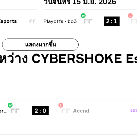
วันจันทร์ 15 มิ.ย. 2026
W
L
2 : 1
sports
Playoffs
-
bo3
แสดงมากขึ้น
้ระหว่าง CYBERSHOKE E
W
L
2 : 0
CYBERSHOKE Esports
Acend