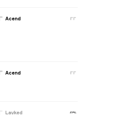
Acend
Acend
Lavked