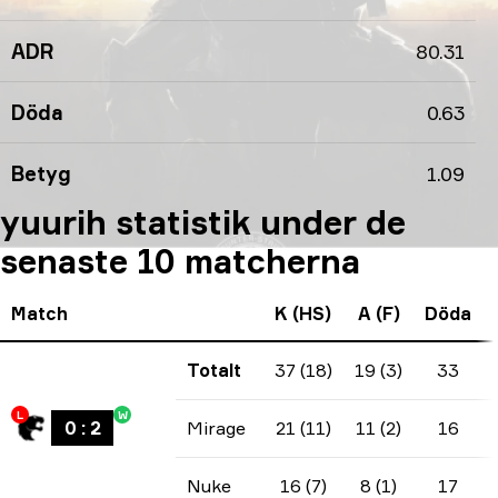
ADR
80.31
Döda
0.63
Betyg
1.09
yuurih statistik under de
senaste 10 matcherna
Match
K (HS)
A (F)
Döda
Totalt
37 (18)
19 (3)
33
L
W
0
:
2
Mirage
21 (11)
11 (2)
16
Nuke
16 (7)
8 (1)
17