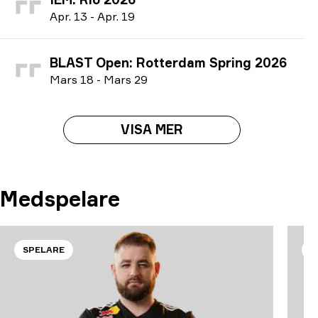
A
pr.
13
-
A
pr.
19
BLAST Open: Rotterdam Spring 2026
M
ars
18
-
M
ars
29
VISA MER
Medspelare
SPELARE
S