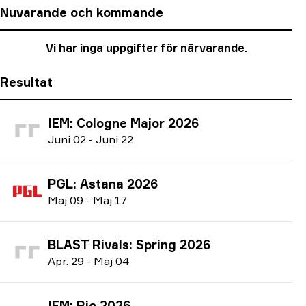
Nuvarande och kommande
Vi har inga uppgifter för närvarande.
Resultat
IEM: Cologne Major 2026
J
uni
02
-
J
uni
22
PGL: Astana 2026
M
aj
09
-
M
aj
17
BLAST Rivals: Spring 2026
A
pr.
29
-
M
aj
04
IEM: Rio 2026