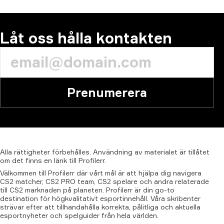
KOMMENTAR
Låt oss hålla kontakten
Prenumerera
Alla
rättigheter
förbehålles.
Användning
av
materialet
är
tillåtet
om
det
finns
en
länk
till
Profilerr.
Välkommen till Profilerr där vårt mål är att hjälpa dig navigera
CS2 matcher, CS2 PRO team, CS2 spelare och andra relaterade
till CS2 marknaden på planeten. Profilerr är din go-to
destination för högkvalitativt esportinnehåll. Våra skribenter
strävar efter att tillhandahålla korrekta, pålitliga och aktuella
esportnyheter och spelguider från hela världen.