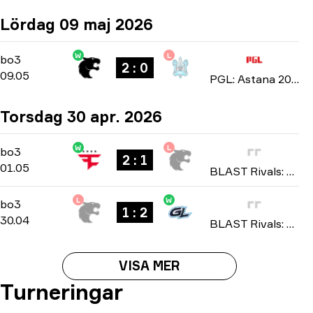
Lördag 09 maj 2026
W
L
Group Stage
-
bo3
bo3
2 : 0
09.05
PGL: Astana 2026
Torsdag 30 apr. 2026
W
L
Group B
-
bo3
bo3
2 : 1
01.05
BLAST Rivals: Spring 2026
L
W
Group B
-
bo3
bo3
1 : 2
30.04
BLAST Rivals: Spring 2026
VISA MER
Turneringar