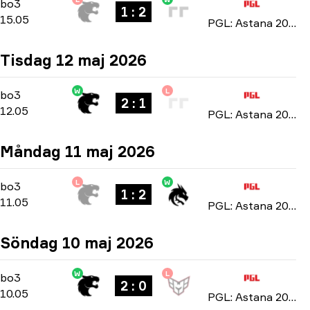
Playoffs
-
bo3
bo3
1 : 2
15.05
PGL: Astana 2026
Tisdag 12 maj 2026
W
L
Group Stage
-
bo3
bo3
2 : 1
12.05
PGL: Astana 2026
Måndag 11 maj 2026
L
W
Group Stage
-
bo3
bo3
1 : 2
11.05
PGL: Astana 2026
Söndag 10 maj 2026
W
L
Group Stage
-
bo3
bo3
2 : 0
10.05
PGL: Astana 2026