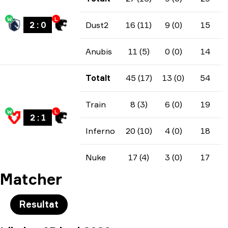
W
L
2
:
0
Dust2
16 (11)
9 (0)
15
Anubis
11 (5)
0 (0)
14
Totalt
45 (17)
13 (0)
54
Train
8 (3)
6 (0)
19
W
L
2
:
1
Inferno
20 (10)
4 (0)
18
Nuke
17 (4)
3 (0)
17
Matcher
Resultat