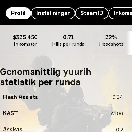
Profil
Inställningar
SteamID
Inkoms
yuurih’s profil
$335 450
0.71
32%
Inkomster
Kills per runda
Headshots
Genomsnittlig yuurih
statistik per runda
Flash Assists
0.04
KAST
73.06
Assists
0.2