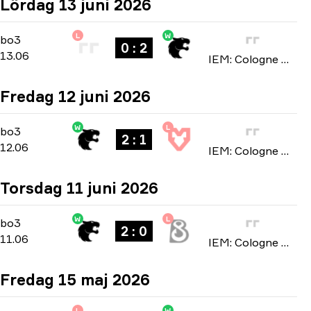
Lördag 13 juni 2026
L
W
Stage 3
-
bo3
bo3
0 : 2
13.06
IEM: Cologne Major 2026
Fredag 12 juni 2026
W
L
Stage 3
-
bo3
bo3
2 : 1
12.06
IEM: Cologne Major 2026
Torsdag 11 juni 2026
W
L
Stage 3
-
bo3
bo3
2 : 0
11.06
IEM: Cologne Major 2026
Fredag 15 maj 2026
L
W