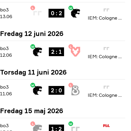
L
W
Stage 3
-
bo3
bo3
0 : 2
13.06
IEM: Cologne Major 2026
Fredag 12 juni 2026
W
L
Stage 3
-
bo3
bo3
2 : 1
12.06
IEM: Cologne Major 2026
Torsdag 11 juni 2026
W
L
Stage 3
-
bo3
bo3
2 : 0
11.06
IEM: Cologne Major 2026
Fredag 15 maj 2026
L
W
Playoffs
-
bo3
bo3
1 : 2