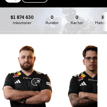
FURIA
$1 874 630
0
0
8
Inkomster
Rundor
Kartor
Match