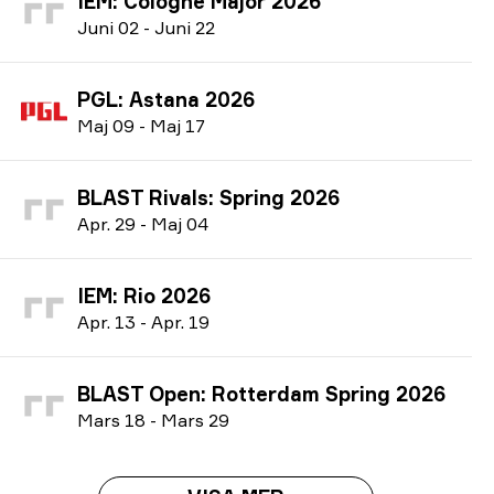
IEM: Cologne Major 2026
J
uni
02
-
J
uni
22
PGL: Astana 2026
M
aj
09
-
M
aj
17
BLAST Rivals: Spring 2026
A
pr.
29
-
M
aj
04
IEM: Rio 2026
A
pr.
13
-
A
pr.
19
BLAST Open: Rotterdam Spring 2026
M
ars
18
-
M
ars
29