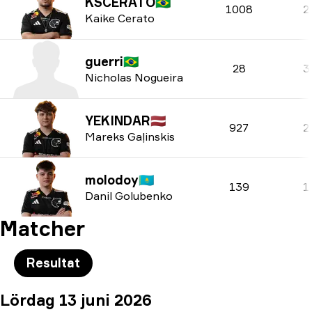
KSCERATO
🇧🇷
1008
2
Kaike Cerato
guerri
🇧🇷
28
3
Nicholas Nogueira
YEKINDAR
🇱🇻
927
2
Mareks Gaļinskis
molodoy
🇰🇿
139
1
Danil Golubenko
Matcher
Resultat
Lördag 13 juni 2026