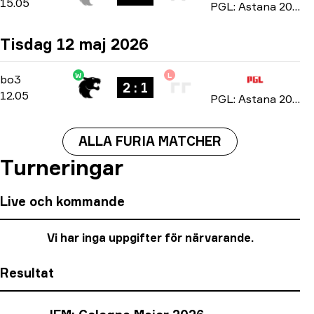
15.05
PGL: Astana 2026
Tisdag 12 maj 2026
W
L
Group Stage
-
bo3
bo3
2 : 1
12.05
PGL: Astana 2026
ALLA FURIA MATCHER
Turneringar
Live och kommande
Vi har inga uppgifter för närvarande.
Resultat