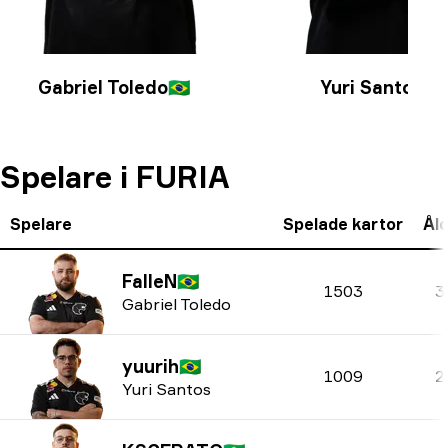
Gabriel Toledo
🇧🇷
Yuri Santos
🇧🇷
Spelare i FURIA
Spelare
Spelade kartor
Ål
FalleN
🇧🇷
1503
3
Gabriel Toledo
yuurih
🇧🇷
1009
2
Yuri Santos