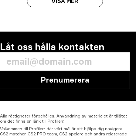
VISA MER
Låt oss hålla kontakten
Prenumerera
Alla
rättigheter
förbehålles.
Användning
av
materialet
är
tillåtet
om
det
finns
en
länk
till
Profilerr.
Välkommen till Profilerr där vårt mål är att hjälpa dig navigera
CS2 matcher, CS2 PRO team, CS2 spelare och andra relaterade