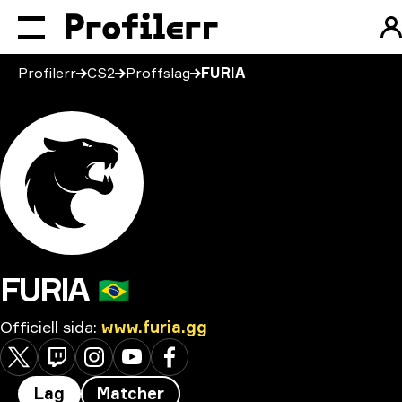
Profilerr
CS2
Proffslag
FURIA
FURIA
🇧🇷
Officiell sida
:
www.furia.gg
Lag
Matcher