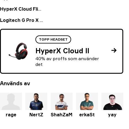
HyperX Cloud Flight
Logitech G Pro X Headset
TOPP HEADSET
HyperX Cloud II
40% av proffs som använder
det
Används av
rage
NertZ
ShahZaM
erkaSt
yay