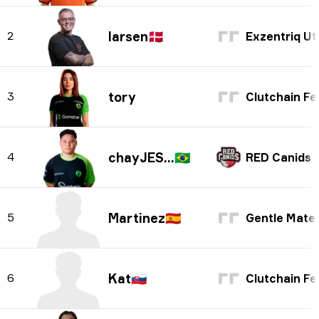
larsen
🇩🇰
2
Exzentriq Ut
tory
3
Clutchain Fema
chayJESUS
🇧🇷
4
RED Canids
Martinez
🇪🇸
5
Gentle Mate
Kat
🇸🇰
6
Clutchain Fema