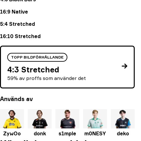
16:9 Native
5:4 Stretched
16:10 Stretched
TOPP BILDFÖRHÅLLANDE
4:3 Stretched
59% av proffs som använder det
Används av
ZywOo
donk
s1mple
m0NESY
deko