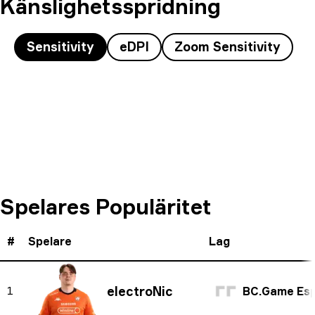
Känslighetsspridning
Sensitivity
eDPI
Zoom Sensitivity
Spelares Populäritet
#
Spelare
Lag
electroNic
1
BC.Game Espor