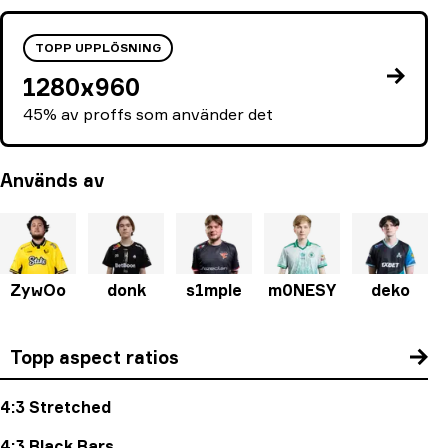
TOPP UPPLÖSNING
1280x960
45% av proffs som använder det
Används av
ZywOo
donk
s1mple
m0NESY
deko
Topp aspect ratios
4:3 Stretched
4:3 Black Bars