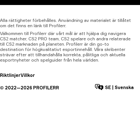
Alla
rättigheter
förbehålles.
Användning
av
materialet
är
tillåtet
om
det
finns
en
länk
till
Profilerr.
Välkommen till Profilerr där vårt mål är att hjälpa dig navigera
CS2 matcher, CS2 PRO team, CS2 spelare och andra relaterade
till CS2 marknaden på planeten. Profilerr är din go-to
destination för högkvalitativt esportinnehåll. Våra skribenter
strävar efter att tillhandahålla korrekta, pålitliga och aktuella
esportnyheter och spelguider från hela världen.
Riktlinjer
Villkor
SE
|
Svenska
©
2022—
2026
PROFILERR