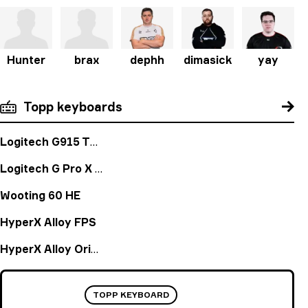
Hunter
brax
dephh
dimasick
yay
Topp keyboards
Logitech G915 TKL
Logitech G Pro X Keyboard
Wooting 60 HE
HyperX Alloy FPS
HyperX Alloy Origins
TOPP KEYBOARD