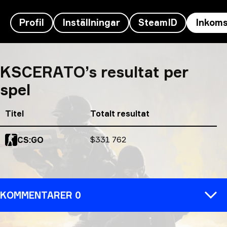
Profil
Inställningar
SteamID
Inkoms
KSCERATO’s intäkter
KSCERATO’s resultat per
spel
Titel
Totalt resultat
Totalt resultat
$331 762
CS:GO
KOMMENTARER 0