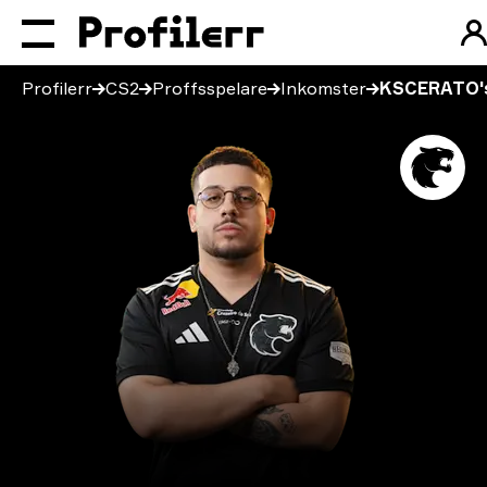
Profilerr
CS2
Proffsspelare
Inkomster
KSCERATO's