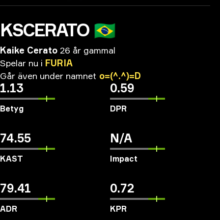
KSCERATO
🇧🇷
Kaike Cerato
26 år gammal
Spelar
nu
i
FURIA
Går
även
under
namnet
o=(^.^)=D
1.13
0.59
Betyg
DPR
74.55
N/A
KAST
Impact
79.41
0.72
ADR
KPR