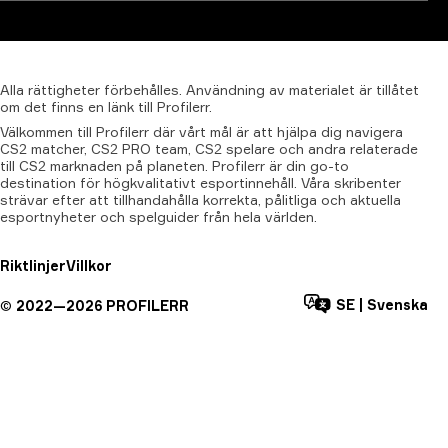
Alla
rättigheter
förbehålles.
Användning
av
materialet
är
tillåtet
om
det
finns
en
länk
till
Profilerr.
Välkommen till Profilerr där vårt mål är att hjälpa dig navigera
CS2 matcher, CS2 PRO team, CS2 spelare och andra relaterade
till CS2 marknaden på planeten. Profilerr är din go-to
destination för högkvalitativt esportinnehåll. Våra skribenter
strävar efter att tillhandahålla korrekta, pålitliga och aktuella
esportnyheter och spelguider från hela världen.
Riktlinjer
Villkor
SE
|
Svenska
©
2022—
2026
PROFILERR