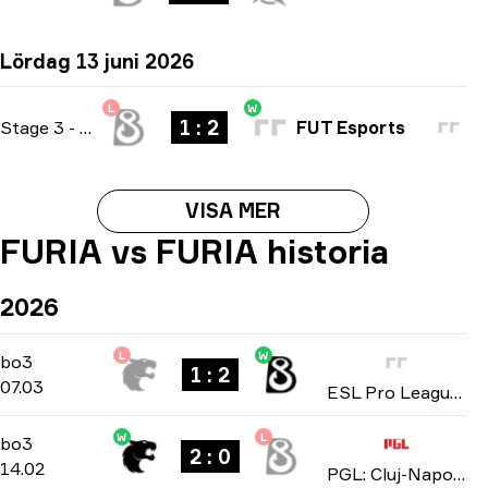
Lördag 13 juni 2026
L
W
1 : 2
Stage 3
-
bo3
FUT Esports
VISA MER
FURIA vs FURIA historia
2026
L
W
Stage 2
-
bo3
bo3
1 : 2
07.03
ESL Pro League: Season 23 2026
W
L
Group Stage
-
bo3
bo3
2 : 0
14.02
PGL: Cluj-Napoca 2026