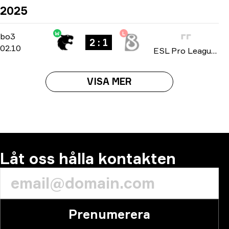
2025
W
L
Stage 1
-
bo3
bo3
2 : 1
02.10
ESL Pro League: Season 22 2025
VISA MER
Låt oss hålla kontakten
Prenumerera