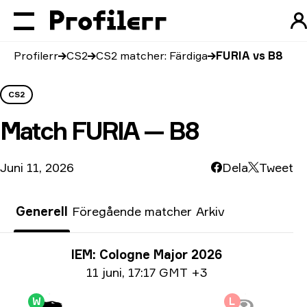
Profilerr
CS2
CS2 matcher: Färdiga
FURIA vs B8
CS2
Match
FURIA — B8
Juni 11, 2026
Dela
Tweet
Generell
Föregående matcher
Arkiv
Turneringsinfo
IEM: Cologne Major 2026
Datum info
11 juni
,
17:17 GMT +3
W
L