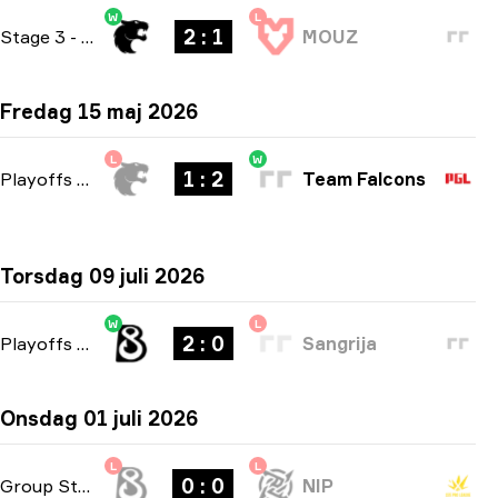
W
L
2 : 1
Stage 3
-
bo3
MOUZ
Fredag 15 maj 2026
L
W
1 : 2
Playoffs
-
bo3
Team Falcons
Torsdag 09 juli 2026
W
L
2 : 0
Playoffs
-
bo3
Sangrija
Onsdag 01 juli 2026
L
L
0 : 0
Group Stage
-
bo1
NIP