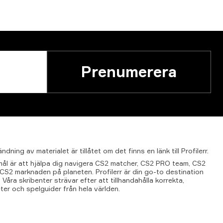
Prenumerera
ändning
av
materialet
är
tillåtet
om
det
finns
en
länk
till
Profilerr.
t mål är att hjälpa dig navigera CS2 matcher, CS2 PRO team, CS2
l CS2 marknaden på planeten. Profilerr är din go-to destination
 Våra skribenter strävar efter att tillhandahålla korrekta,
ter och spelguider från hela världen.