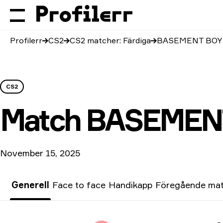
Profilerr
CS2
CS2 matcher: Färdiga
BASEMENT BOYS
CS2
Match
BASEMENT
November 15, 2025
Generell
Face to face
Handikapp
Föregående ma