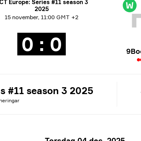
neringsinfo
CT Europe: Series #11 season 3
W
2025
um info
15 november
,
11:00 GMT +2
0 : 0
9Bo
es #11 season 3 2025
neringar
Torsdag 04 dec. 2025