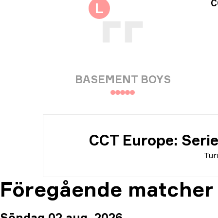
Tur
C
L
Dat
BASEMENT BOYS
CCT Europe: Seri
Tur
Föregående matcher
Söndag 02 aug. 2026