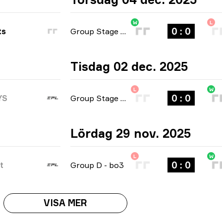
W
L
0 : 0
ts
Group Stage
-
bo3
Tisdag 02 dec. 2025
L
W
0 : 0
YS
Group Stage
-
bo3
Lördag 29 nov. 2025
L
W
0 : 0
t
Group D
-
bo3
VISA MER