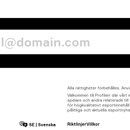
Alla
rättigheter
förbehålles.
Anv
Välkommen till Profilerr där vår
spelare och andra relaterade til
för högkvalitativt esportinnehåll.
pålitliga och aktuella esportnyhe
Riktlinjer
Villkor
SE
|
Svenska