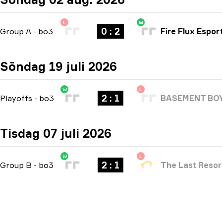
L
W
0 : 2
Group A
-
bo3
Fire Flux Espor
Söndag 19 juli 2026
W
L
2 : 1
Playoffs
-
bo3
BASEMENT BO
Tisdag 07 juli 2026
W
L
2 : 1
Group B
-
bo3
The Last Resor