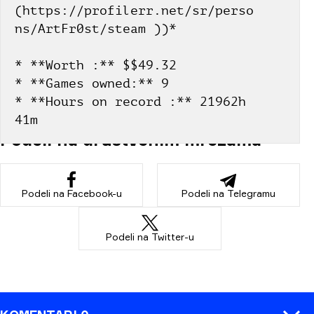
(https://profilerr.net/sr/perso
ns/ArtFr0st/steam ))*
* **Worth :** $$49.32
* **Games owned:** 9
* **Hours on record :** 21962h 
41m
Podeli na društvenim mrežama
Podeli na Facebook-u
Podeli na Telegramu
Podeli na Twitter-u