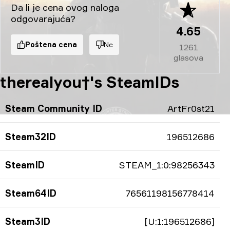
Da li je cena ovog naloga
odgovarajuća?
4.65
Poštena cena
Ne
1261
glasova
therealyou†'s SteamIDs
Steam Community ID
ArtFr0st21
Steam32ID
196512686
SteamID
STEAM_1:0:98256343
Steam64ID
76561198156778414
Steam3ID
[U:1:196512686]