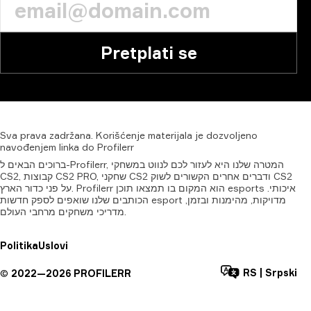
Pretplati se
Sva
prava
zadržana.
Korišćenje
materijala
je
dozvoljeno
navođenjem
linka
do
Profilerr
ברוכים הבאים ל-Profilerr, המטרה שלנו היא לעזור לכם לנווט במשחקי
CS2, קבוצות CS2 PRO, שחקני CS2 ודברים אחרים הקשורים לשוק CS2
על פני כדור הארץ. Profilerr הוא המקום בו תמצאו תוכן esports איכותי.
הכותבים שלנו שואפים לספק חדשות esport מדויקות, מהימנות ובזמן,
מדריכי משחקים מרחבי העולם.
Politika
Uslovi
RS
|
Srpski
©
2022—
2026
PROFILERR