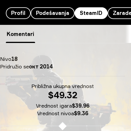
Profil
Podešavanja
SteamID
Zarad
SteamID ArtFr0st's - therealyou†
Komentari
Nivo
18
Pridružio se
окт 2014
Približna ukupna vrednost
$49.32
Vrednost igara
$39.96
Vrednost nivoa
$9.36