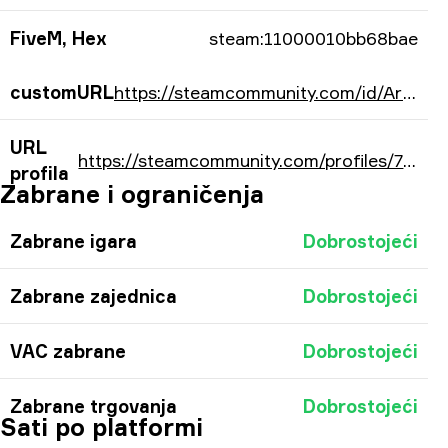
FiveM, Hex
steam:11000010bb68bae
customURL
https://steamcommunity.com/id/ArtFr0st21/
URL
https://steamcommunity.com/profiles/76561198156778414/
profila
Zabrane i ograničenja
Zabrane igara
Dobrostojeći
Zabrane zajednica
Dobrostojeći
VAC zabrane
Dobrostojeći
Zabrane trgovanja
Dobrostojeći
Sati po platformi