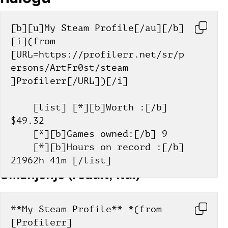
[b][u]My Steam Profile[/au][/b] 
[i](from 
[URL=https://profilerr.net/sr/p
ersons/ArtFr0st/steam 
]Profilerr[/URL])[/i]
    [list] [*][b]Worth :[/b] 
$49.32
    [*][b]Games owned:[/b] 9
    [*][b]Hours on record :[/b] 
21962h 41m [/list]
Smanjenje (reddit, itd.)
**My Steam Profile** *(from 
[Profilerr]