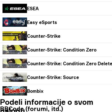
ESEA
Easy eSports
Counter-Strike
Counter-Strike: Condition Zero
Counter-Strike: Condition Zero Delet
Counter-Strike: Source
Bombix
Podeli informacije o svom
BBCode (forumi, itd.)
nalogu