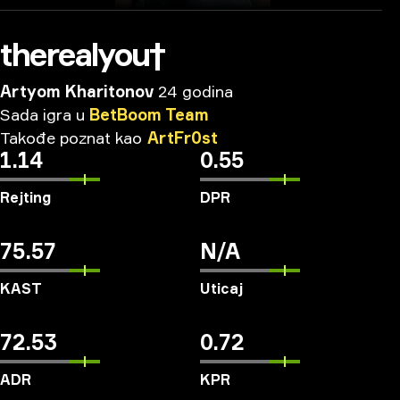
therealyou†
Artyom Kharitonov
24 godina
Sada
igra
u
BetBoom
Team
Takođe
poznat
kao
ArtFr0st
1.14
0.55
Rejting
DPR
75.57
N/A
KAST
Uticaj
72.53
0.72
ADR
KPR