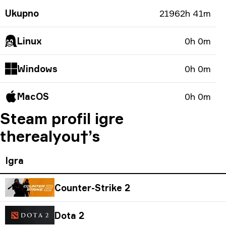
Ukupno
21962h 41m
Linux
0h 0m
Windows
0h 0m
MacOS
0h 0m
Steam profil igre
therealyou†’s
Igra
Counter-Strike 2
Dota 2