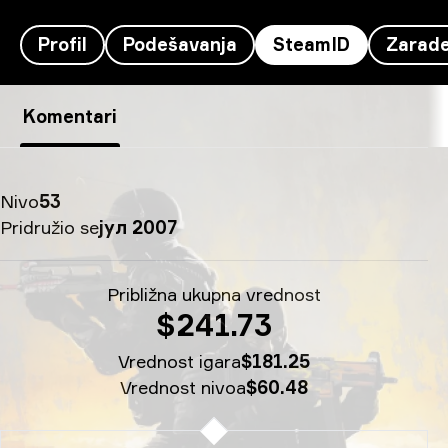
Profil
Podešavanja
SteamID
Zarad
SteamID ropz's - mmmmm
Komentari
Nivo
53
Pridružio se
јул 2007
Približna ukupna vrednost
$241.73
Vrednost igara
$181.25
Vrednost nivoa
$60.48