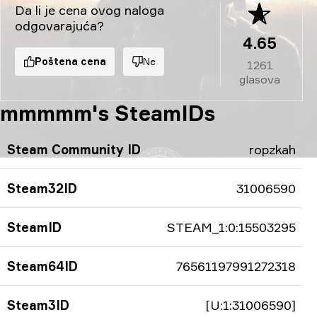
Da li je cena ovog naloga
odgovarajuća?
4.65
Poštena cena
Ne
1261
glasova
mmmmm's SteamIDs
Steam Community ID
ropzkah
Steam32ID
31006590
SteamID
STEAM_1:0:15503295
Steam64ID
76561197991272318
Steam3ID
[U:1:31006590]