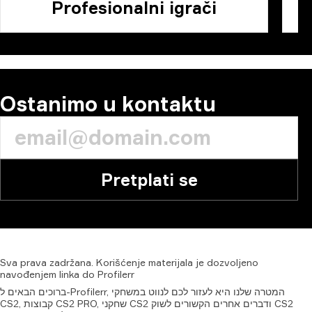
Profesionalni igrači
Ostanimo u kontaktu
Pretplati se
Sva
prava
zadržana.
Korišćenje
materijala
je
dozvoljeno
navođenjem
linka
do
Profilerr
ברוכים הבאים ל-Profilerr, המטרה שלנו היא לעזור לכם לנווט במשחקי
CS2, קבוצות CS2 PRO, שחקני CS2 ודברים אחרים הקשורים לשוק CS2