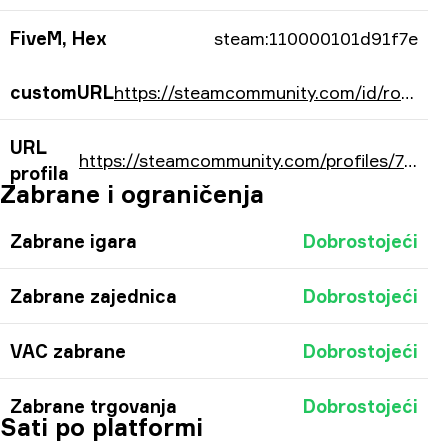
FiveM, Hex
steam:110000101d91f7e
customURL
https://steamcommunity.com/id/ropzkah/
URL
https://steamcommunity.com/profiles/76561197991272318/
profila
Zabrane i ograničenja
Zabrane igara
Dobrostojeći
Zabrane zajednica
Dobrostojeći
VAC zabrane
Dobrostojeći
Zabrane trgovanja
Dobrostojeći
Sati po platformi