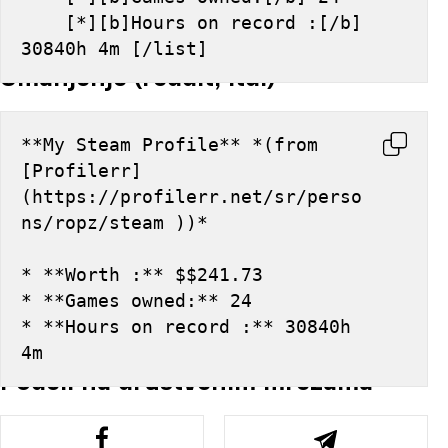
    [*][b]Hours on record :[/b] 
30840h 4m [/list]
Smanjenje (reddit, itd.)
**My Steam Profile** *(from 
[Profilerr]
(https://profilerr.net/sr/perso
ns/ropz/steam ))*
* **Worth :** $$241.73
* **Games owned:** 24
* **Hours on record :** 30840h 
4m
Podeli na društvenim mrežama