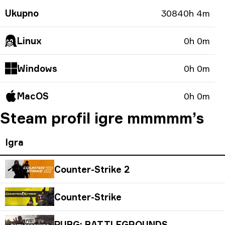
Ukupno
30840h 4m
Linux
0h 0m
Windows
0h 0m
MacOS
0h 0m
Steam profil igre mmmmm’s
Igra
Counter-Strike 2
Counter-Strike
PUBG: BATTLEGROUNDS