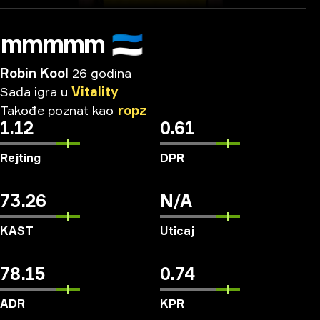
mmmmm
🇪🇪
Robin Kool
26 godina
Sada
igra
u
Vitality
Takođe
poznat
kao
ropz
1.12
0.61
Rejting
DPR
73.26
N/A
KAST
Uticaj
78.15
0.74
ADR
KPR