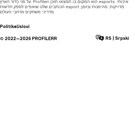
על פני כדור הארץ. Profilerr הוא המקום בו תמצאו תוכן esports איכותי.
הכותבים שלנו שואפים לספק חדשות esport מדויקות, מהימנות ובזמן,
מדריכי משחקים מרחבי העולם.
Politika
Uslovi
RS
|
Srpski
©
2022—
2026
PROFILERR