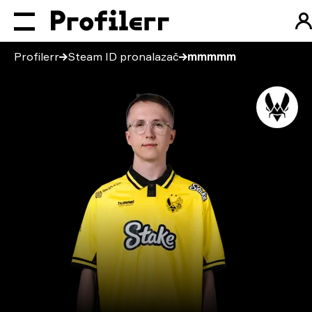
Profilerr
Steam ID pronalazač
mmmmm