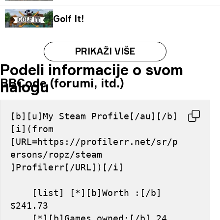
Golf It!
PRIKAŽI VIŠE
Podeli informacije o svom
BBCode (forumi, itd.)
nalogu
[b][u]My Steam Profile[/au][/b] 
[i](from 
[URL=https://profilerr.net/sr/p
ersons/ropz/steam 
]Profilerr[/URL])[/i]
    [list] [*][b]Worth :[/b] 
$241.73
    [*][b]Games owned:[/b] 24