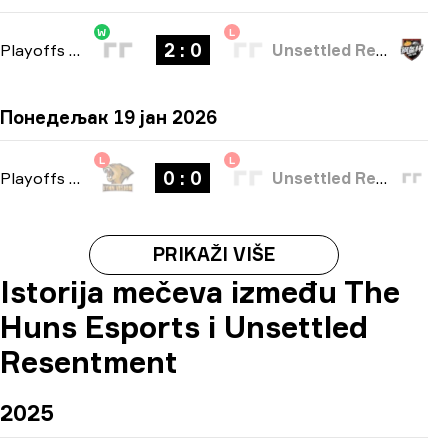
W
L
2 : 0
Playoffs
-
bo3
Unsettled Resentment
Понедељак 19 јан 2026
L
L
0 : 0
Playoffs
-
bo3
Unsettled Resentment
PRIKAŽI VIŠE
Istorija mečeva između The
Huns Esports i Unsettled
Resentment
2025