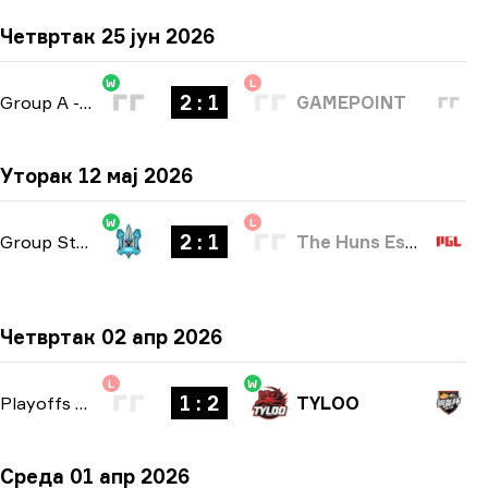
Четвртак 25 јун 2026
W
L
2 : 1
Group A
-
bo3
GAMEPOINT
Уторак 12 мај 2026
W
L
2 : 1
Group Stage
-
bo3
The Huns Esports
Четвртак 02 апр 2026
L
W
1 : 2
Playoffs
-
bo3
TYLOO
Среда 01 апр 2026