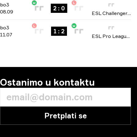
W
L
Playoffs
-
bo3
bo3
2 : 0
08.09
ESL Challenger League: Asia-Pacific Cup #2 2025
L
W
Stage 1
-
bo3
bo3
1 : 2
11.07
ESL Pro League: Asia Closed Qualifier season 22 2025
Ostanimo u kontaktu
Pretplati se