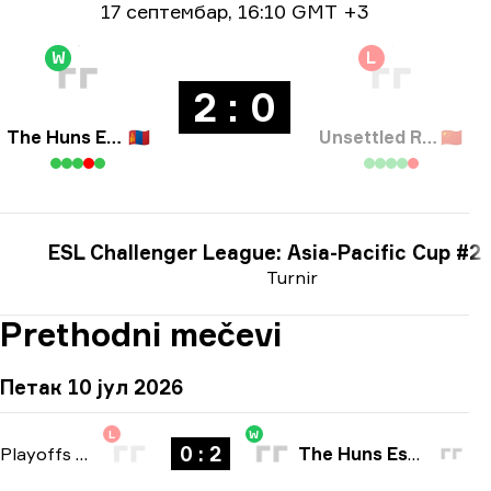
Informacije o datumu
17 септембар
,
16:10 GMT +3
W
L
2 : 0
The Huns Esports
🇲🇳
Unsettled Resentment
🇨🇳
ESL Challenger League: Asia-Pacific Cup #2
Turnir
Prethodni mečevi
Петак 10 јул 2026
L
W
0 : 2
Playoffs
-
bo3
The Huns Esports