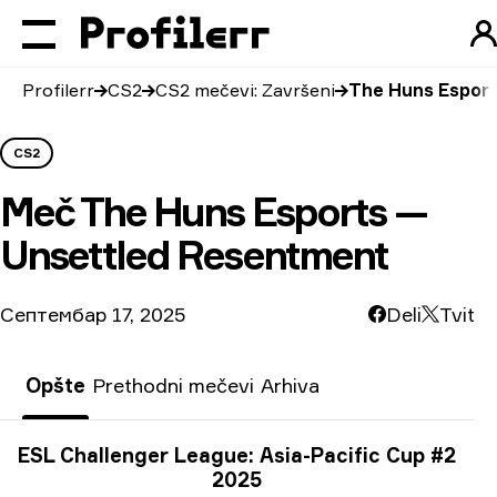
Profilerr
CS2
CS2 mečevi: Završeni
The Huns Esport
CS2
Meč
The Huns Esports —
Unsettled Resentment
Септембар 17, 2025
Deli
Tvit
Opšte
Prethodni mečevi
Arhiva
Informacije o turniru
ESL Challenger League: Asia-Pacific Cup #2
2025