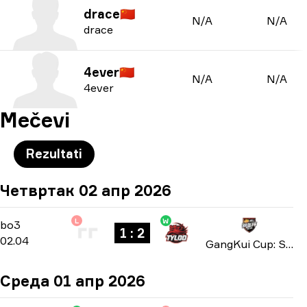
drace
🇨🇳
N/A
N/A
drace
4ever
🇨🇳
N/A
N/A
4ever
Mečevi
Rezultati
Четвртак 02 апр 2026
L
W
Playoffs
-
bo3
bo3
1 : 2
02.04
GangKui Cup: Season 2 2026
Среда 01 апр 2026