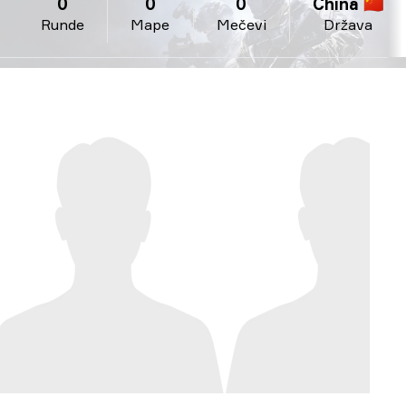
0
0
0
China 🇨🇳
Runde
Mape
Mečevi
Država