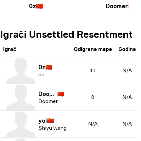
0z
🇨🇳
Doomer
🇨🇳
Igrači Unsettled Resentment
Igrač
Odigrane mape
Godine
0z
🇨🇳
11
N/A
0z
Doomer
🇨🇳
8
N/A
Doomer
yoi
🇨🇳
N/A
N/A
Shiyu Wang