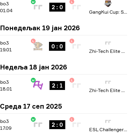
W
L
Playoffs
-
bo3
bo3
2 : 0
01.04
GangKui Cup: Season 2 2026
Понедељак 19 јан 2026
L
L
Playoffs
-
bo3
bo3
0 : 0
19.01
Zhi-Tech Elite Masters: Closed Qualifier 2026
Недеља 18 јан 2026
W
L
Playoffs
-
bo3
bo3
2 : 1
18.01
Zhi-Tech Elite Masters: Closed Qualifier 2026
Среда 17 сеп 2025
W
L
Playoffs
-
bo3
bo3
2 : 0
17.09
ESL Challenger League: Asia-Pacific Cup #2 2025