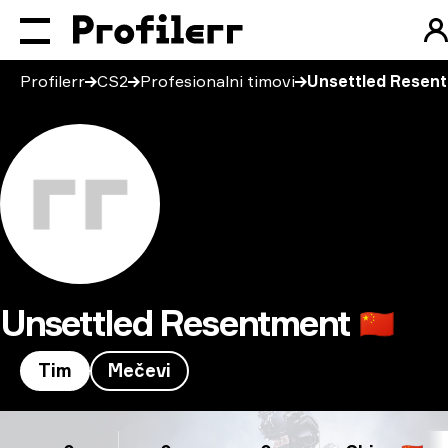
Profilerr
CS2
Profesionalni timovi
Unsettled Resen
Unsettled Resentment
🇨🇳
Tim
Mečevi
Unsettled Resentment