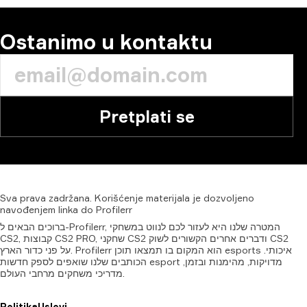
Ostanimo u kontaktu
Pretplati se
Sva
prava
zadržana.
Korišćenje
materijala
je
dozvoljeno
navođenjem
linka
do
Profilerr
ברוכים הבאים ל-Profilerr, המטרה שלנו היא לעזור לכם לנווט במשחקי
CS2, קבוצות CS2 PRO, שחקני CS2 ודברים אחרים הקשורים לשוק CS2
על פני כדור הארץ. Profilerr הוא המקום בו תמצאו תוכן esports איכותי.
הכותבים שלנו שואפים לספק חדשות esport מדויקות, מהימנות ובזמן,
מדריכי משחקים מרחבי העולם.
Politika
Uslovi