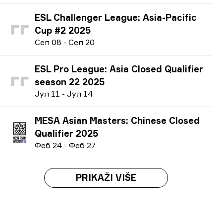
ESL Challenger League: Asia-Pacific
Cup #2 2025
С
еп
08
-
С
еп
20
ESL Pro League: Asia Closed Qualifier
season 22 2025
Ј
ул
11
-
Ј
ул
14
MESA Asian Masters: Chinese Closed
Qualifier 2025
Ф
еб
24
-
Ф
еб
27
PRIKAŽI VIŠE