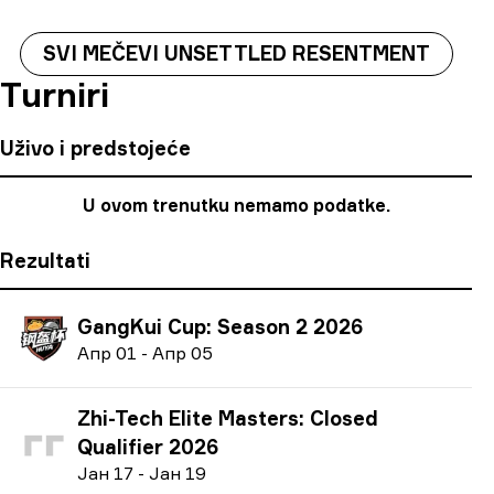
SVI MEČEVI UNSETTLED RESENTMENT
Turniri
Uživo i predstojeće
U ovom trenutku nemamo podatke.
Rezultati
GangKui Cup: Season 2 2026
А
пр
01
-
А
пр
05
Zhi-Tech Elite Masters: Closed
Qualifier 2026
Ј
ан
17
-
Ј
ан
19