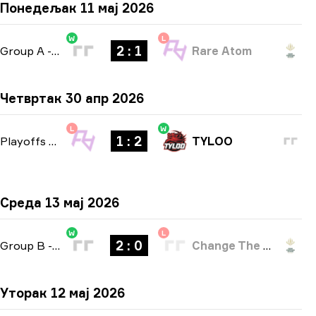
Понедељак 11 мај 2026
W
L
2 : 1
Group A
-
bo3
Rare Atom
Четвртак 30 апр 2026
L
W
1 : 2
Playoffs
-
bo3
TYLOO
Среда 13 мај 2026
W
L
2 : 0
Group B
-
bo3
Change The Game
Уторак 12 мај 2026