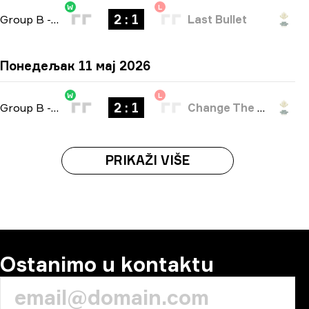
W
L
2 : 1
Group B
-
bo3
Last Bullet
Понедељак 11 мај 2026
W
L
2 : 1
Group B
-
bo3
Change The Game
PRIKAŽI VIŠE
Ostanimo u kontaktu