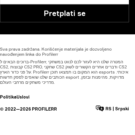
Pretplati se
Sva
prava
zadržana.
Korišćenje
materijala
je
dozvoljeno
navođenjem
linka
do
Profilerr
ברוכים הבאים ל-Profilerr, המטרה שלנו היא לעזור לכם לנווט במשחקי
CS2, קבוצות CS2 PRO, שחקני CS2 ודברים אחרים הקשורים לשוק CS2
על פני כדור הארץ. Profilerr הוא המקום בו תמצאו תוכן esports איכותי.
הכותבים שלנו שואפים לספק חדשות esport מדויקות, מהימנות ובזמן,
מדריכי משחקים מרחבי העולם.
Politika
Uslovi
RS
|
Srpski
©
2022—
2026
PROFILERR