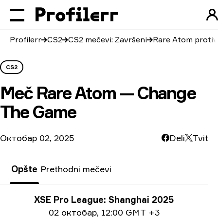
Profilerr
CS2
CS2 mečevi: Završeni
Rare Atom proti
CS2
Meč
Rare Atom — Change
The Game
Октобар 02, 2025
Deli
Tvit
Opšte
Prethodni mečevi
Informacije o turniru
XSE Pro League: Shanghai 2025
Informacije o datumu
02 октобар
,
12:00 GMT +3