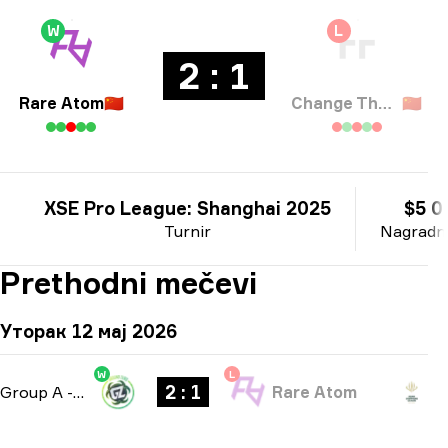
W
L
2 : 1
Rare Atom
🇨🇳
Change The Game
🇨🇳
XSE Pro League: Shanghai 2025
$5 0
Turnir
Nagradni
Prethodni mečevi
Уторак 12 мај 2026
W
L
2 : 1
Group A
-
bo3
Rare Atom