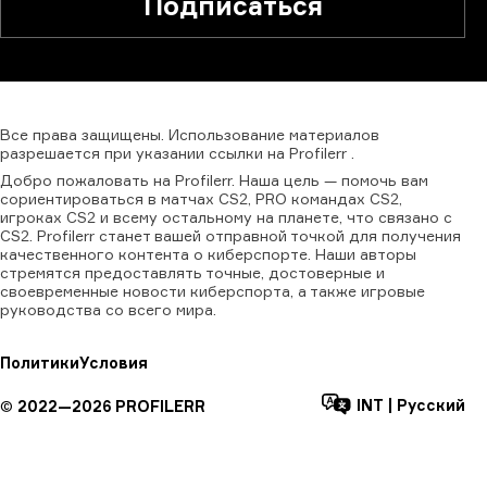
Подписаться
Все
права
защищены.
Использование
материалов
разрешается
при
указании
ссылки
на
Profilerr
.
Добро пожаловать на Profilerr. Наша цель — помочь вам
сориентироваться в матчах CS2, PRO командах CS2,
игроках CS2 и всему остальному на планете, что связано с
CS2. Profilerr станет вашей отправной точкой для получения
качественного контента о киберспорте. Наши авторы
стремятся предоставлять точные, достоверные и
своевременные новости киберспорта, а также игровые
руководства со всего мира.
Политики
Условия
INT
|
Русский
©
2022—
2026
PROFILERR