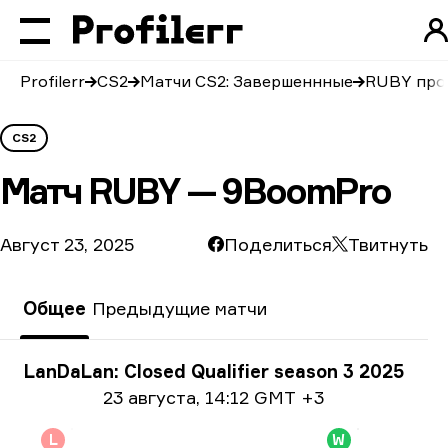
Profilerr
CS2
Матчи CS2: Завершеннные
RUBY про
CS2
Матч
RUBY — 9BoomPro
Август 23, 2025
Поделиться
Твитнуть
Общее
Предыдущие матчи
Информация о турнире
LanDaLan: Closed Qualifier season 3 2025
Информация о дате
23 августа
,
14:12 GMT +3
L
W