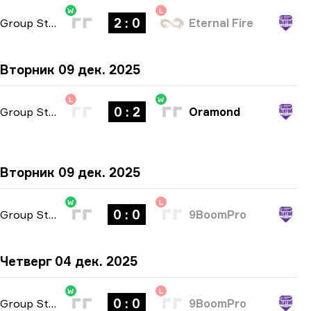
W
L
2 : 0
Group Stage
-
bo3
Eternal Fire
Вторник 09 дек. 2025
L
W
0 : 2
Group Stage
-
bo3
Oramond
Вторник 09 дек. 2025
W
L
0 : 0
Group Stage
-
bo3
9BoomPro
Четверг 04 дек. 2025
W
L
0 : 0
Group Stage
-
bo3
9BoomPro