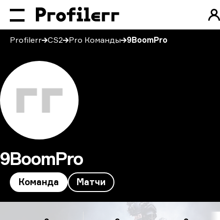
Profilerr
CS2
Pro Команды
9BoomPro
9BoomPro
Команда
Матчи
9BoomPro