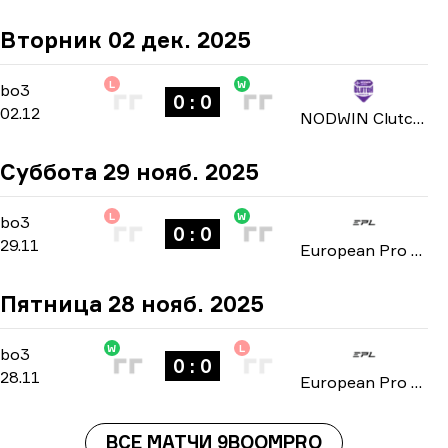
Вторник 02 дек. 2025
L
W
Group Stage
-
bo3
bo3
0 : 0
02.12
NODWIN Clutch Series: Season 3 2025
Суббота 29 нояб. 2025
L
W
Group D
-
bo3
bo3
0 : 0
29.11
European Pro League: Series 3 2025
Пятница 28 нояб. 2025
W
L
Group D
-
bo3
bo3
0 : 0
28.11
European Pro League: Series 3 2025
ВСЕ МАТЧИ 9BOOMPRO