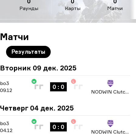
0
0
0
Раунды
Карты
Матчи
Матчи
Результаты
Вторник 09 дек. 2025
W
L
Group Stage
-
bo3
bo3
0 : 0
09.12
NODWIN Clutch Series: Season 3 2025
Четверг 04 дек. 2025
W
L
Group Stage
-
bo3
bo3
0 : 0
04.12
NODWIN Clutch Series: Season 3 2025