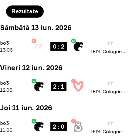
Rezultate
Sâmbătă 13 iun. 2026
L
W
Stage 3
-
bo3
bo3
0 : 2
13.06
IEM: Cologne Major 2026
Vineri 12 iun. 2026
W
L
Stage 3
-
bo3
bo3
2 : 1
12.06
IEM: Cologne Major 2026
Joi 11 iun. 2026
W
L
Stage 3
-
bo3
bo3
2 : 0
11.06
IEM: Cologne Major 2026