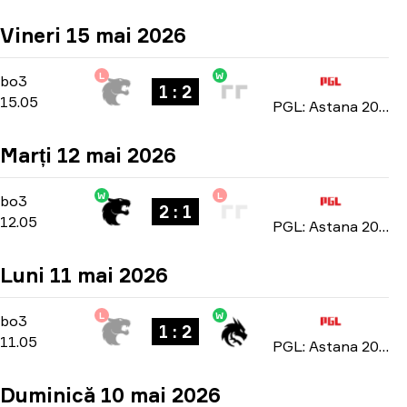
Vineri 15 mai 2026
L
W
Playoffs
-
bo3
bo3
1 : 2
15.05
PGL: Astana 2026
Marți 12 mai 2026
W
L
Group Stage
-
bo3
bo3
2 : 1
12.05
PGL: Astana 2026
Luni 11 mai 2026
L
W
Group Stage
-
bo3
bo3
1 : 2
11.05
PGL: Astana 2026
Duminică 10 mai 2026