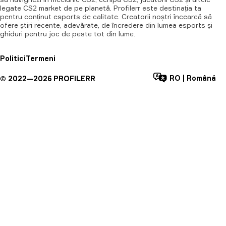
legate CS2 market de pe planetă. Profilerr este destinația ta
pentru conținut esports de calitate. Creatorii noștri încearcă să
ofere știri recente, adevărate, de încredere din lumea esports și
ghiduri pentru joc de peste tot din lume.
Politici
Termeni
RO
|
Română
©
2022—
2026
PROFILERR