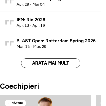
A
pr.
29
-
M
ai
04
IEM: Rio 2026
A
pr.
13
-
A
pr.
19
BLAST Open: Rotterdam Spring 2026
M
ar.
18
-
M
ar.
29
ARATĂ MAI MULT
Coechipieri
JUCĂTORI
J