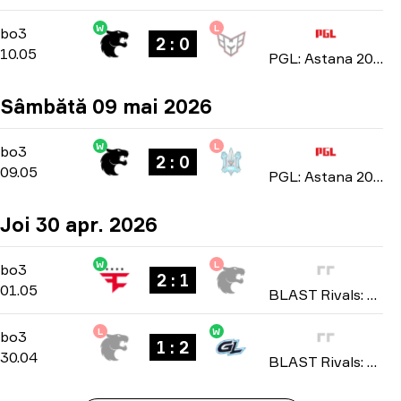
W
L
Group Stage
-
bo3
bo3
2 : 0
10.05
PGL: Astana 2026
Sâmbătă 09 mai 2026
W
L
Group Stage
-
bo3
bo3
2 : 0
09.05
PGL: Astana 2026
Joi 30 apr. 2026
W
L
Group B
-
bo3
bo3
2 : 1
01.05
BLAST Rivals: Spring 2026
L
W
Group B
-
bo3
bo3
1 : 2
30.04
BLAST Rivals: Spring 2026