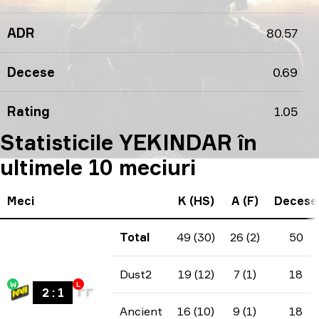
ADR
80.57
Decese
0.69
Rating
1.05
Statisticile YEKINDAR în
ultimele 10 meciuri
Meci
K (HS)
A (F)
Decese
Total
49 (30)
26 (2)
50
Dust2
19 (12)
7 (1)
18
W
L
2
:
1
Ancient
16 (10)
9 (1)
18