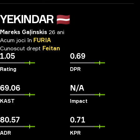
YEKINDAR
🇱🇻
Mareks Gaļinskis
26 ani
Acum
joci
în
FURIA
Cunoscut
drept
Feitan
1.05
0.69
Rating
DPR
69.06
N/A
KAST
Impact
80.57
0.71
ADR
KPR