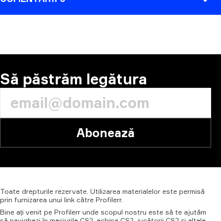
COMENTARIU
Să păstrăm legătura
Abonează
Toate
drepturile
rezervate.
Utilizarea
materialelor
este
permisă
prin
furnizarea
unui
link
către
Profilerr.
Bine ați venit pe Profilerr unde scopul nostru este să te ajutăm
să navighezi în meciurile CS2, echipa CS2, jucătorii CS2 și altele