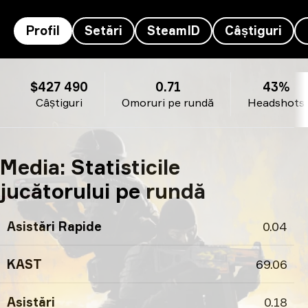
Profil
Setări
SteamID
Câștiguri
YEKINDAR’s profil
$427 490
0.71
43%
Câștiguri
Omoruri pe rundă
Headshots
Media: Statisticile
jucătorului pe rundă
Asistări Rapide
0.04
KAST
69.06
Asistări
0.18