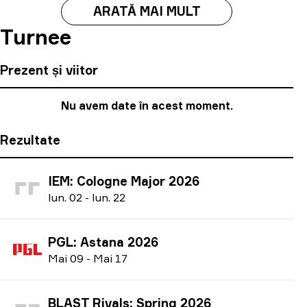
ARATĂ MAI MULT
Turnee
Prezent și viitor
Nu avem date în acest moment.
Rezultate
IEM: Cologne Major 2026
I
un.
02
-
I
un.
22
PGL: Astana 2026
M
ai
09
-
M
ai
17
BLAST Rivals: Spring 2026