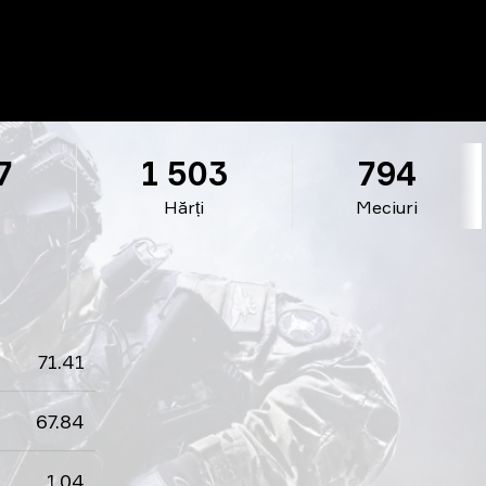
7
1 503
794
Hărți
Meciuri
71.41
67.84
1.04