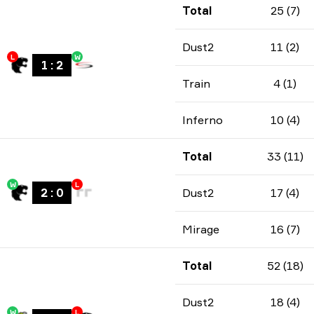
Total
25 (7)
Dust2
11 (2)
L
W
1
:
2
Train
4 (1)
Inferno
10 (4)
Total
33 (11)
W
L
2
:
0
Dust2
17 (4)
Mirage
16 (7)
Total
52 (18)
Dust2
18 (4)
W
L