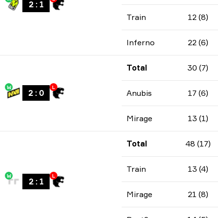
2
:
1
Train
12 (8)
Inferno
22 (6)
Total
30 (7)
W
L
2
:
0
Anubis
17 (6)
Mirage
13 (1)
Total
48 (17)
Train
13 (4)
W
L
2
:
1
Mirage
21 (8)