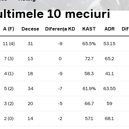
 ultimele 10 meciuri
A (F)
Decese
Diferența KD
KAST
ADR
Di
11 (4)
31
-9
65.5%
53.15
7 (3)
13
0
72.7
65.2
4 (1)
18
-9
58.3
41.1
5 (2)
34
-7
61.9%
63.55
3 (2)
20
-5
66.7
59
2 (0)
14
-2
57.1
68.1