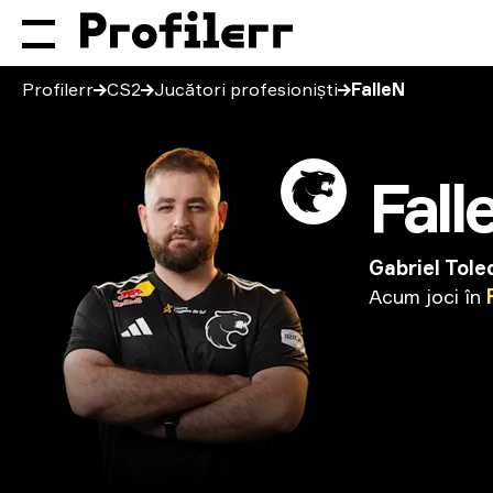
Profilerr
CS2
Jucători profesioniști
FalleN
Fall
Gabriel Tole
Acum
joci
în