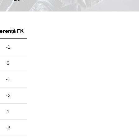
ferență FK
-1
0
-1
-2
1
-3