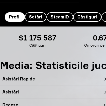
Profil
Setări
SteamID
Câștiguri
FalleN’s profil
$1 175 587
0.6
Câștiguri
Omoruri pe
Media: Statisticile j
Asistări Rapide
0
Asistări
0
Decese
0