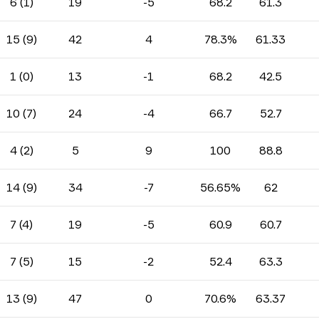
6 (1)
19
-5
68.2
61.3
15 (9)
42
4
78.3%
61.33
1 (0)
13
-1
68.2
42.5
10 (7)
24
-4
66.7
52.7
4 (2)
5
9
100
88.8
14 (9)
34
-7
56.65%
62
7 (4)
19
-5
60.9
60.7
7 (5)
15
-2
52.4
63.3
13 (9)
47
0
70.6%
63.37