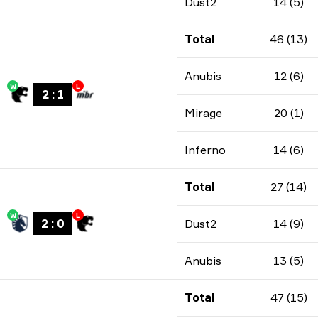
Dust2
14 (5)
Total
46 (13)
Anubis
12 (6)
W
L
2
:
1
Mirage
20 (1)
Inferno
14 (6)
Total
27 (14)
W
L
2
:
0
Dust2
14 (9)
Anubis
13 (5)
Total
47 (15)