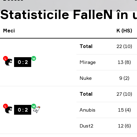
Statisticile FalleN în
Meci
K (HS)
Total
22 (10)
L
W
0
:
2
Mirage
13 (8)
Nuke
9 (2)
Total
27 (10)
L
W
0
:
2
Anubis
15 (4)
Dust2
12 (6)