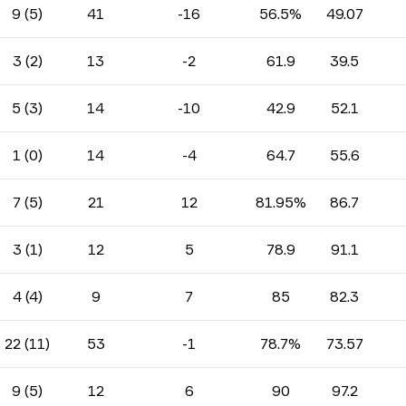
9 (5)
41
-16
56.5%
49.07
3 (2)
13
-2
61.9
39.5
5 (3)
14
-10
42.9
52.1
1 (0)
14
-4
64.7
55.6
7 (5)
21
12
81.95%
86.7
3 (1)
12
5
78.9
91.1
4 (4)
9
7
85
82.3
22 (11)
53
-1
78.7%
73.57
9 (5)
12
6
90
97.2