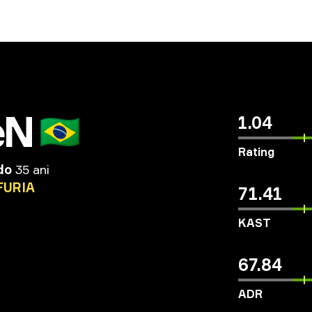
eN
🇧🇷
1.04
Rating
do
35 ani
FURIA
71.41
KAST
67.84
ADR