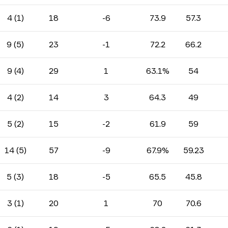
4 (1)
18
-6
73.9
57.3
9 (5)
23
-1
72.2
66.2
9 (4)
29
1
63.1%
54
4 (2)
14
3
64.3
49
5 (2)
15
-2
61.9
59
14 (5)
57
-9
67.9%
59.23
5 (3)
18
-5
65.5
45.8
3 (1)
20
1
70
70.6