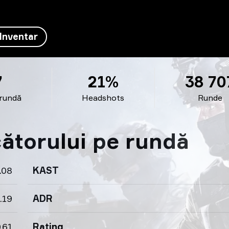
Inventar
7
21%
38 70
 rundă
Headshots
Runde
ucătorului pe rundă
.08
KAST
.19
ADR
.61
Rating