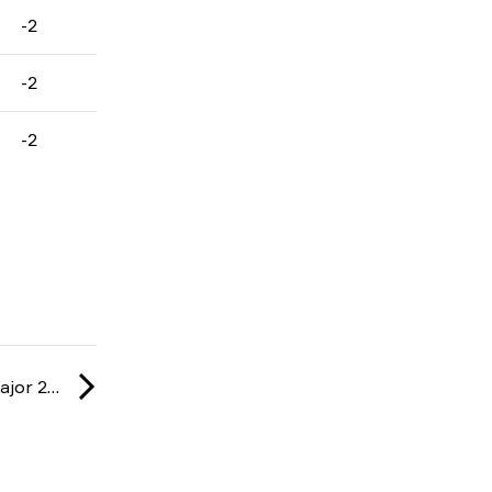
-2
-2
-2
IEM: Cologne Major 2026