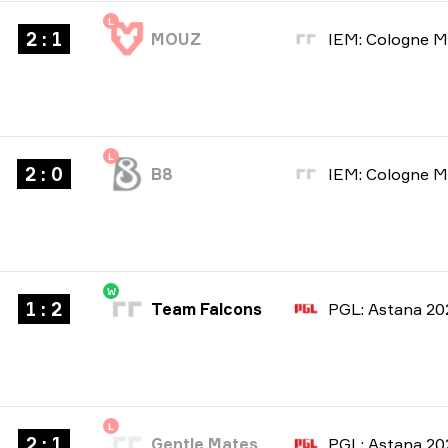
L
2 : 1
MOUZ
L
2 : 0
B8
W
1 : 2
Team Falcons
PGL: Astana 20
L
2 : 1
Gentle Mates
PGL: Astana 20