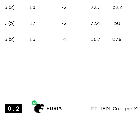
3 (2)
15
-2
72.7
52.2
7 (5)
17
-2
72.4
50
3 (2)
15
4
66.7
87.9
W
0 : 2
FURIA