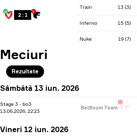
Train
13 (3)
W
L
2
:
1
Inferno
15 (5)
Nuke
19 (7)
Meciuri
Rezultate
Sâmbătă 13 iun. 2026
L
Stage 3
-
bo3
BetBoom Team
13.06.2026, 22:23
Vineri 12 iun. 2026