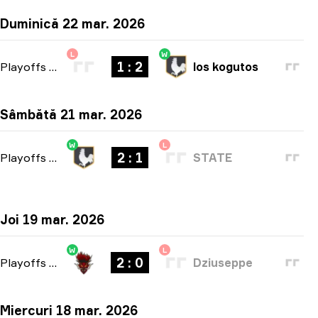
Duminică 22 mar. 2026
L
W
1 : 2
Playoffs
-
bo3
los kogutos
Sâmbătă 21 mar. 2026
W
L
2 : 1
Playoffs
-
bo3
STATE
Joi 19 mar. 2026
W
L
2 : 0
Playoffs
-
bo3
Dziuseppe
Miercuri 18 mar. 2026