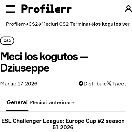
Profilerr
CS2
Meciuri CS2: Terminat
los kogutos ver
CS2
Meci
los kogutos —
Dziuseppe
Martie 17, 2026
Distribuie
Tweet
General
Meciuri anterioare
Informații despre turneu
ESL Challenger League: Europe Cup #2 season
51 2026