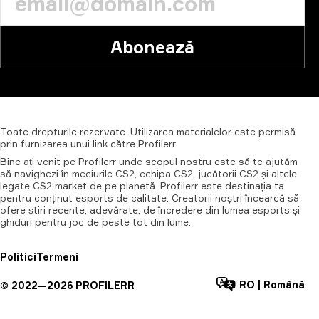
Abonează
Toate
drepturile
rezervate.
Utilizarea
materialelor
este
permisă
prin
furnizarea
unui
link
către
Profilerr.
Bine ați venit pe Profilerr unde scopul nostru este să te ajutăm
să navighezi în meciurile CS2, echipa CS2, jucătorii CS2 și altele
legate CS2 market de pe planetă. Profilerr este destinația ta
pentru conținut esports de calitate. Creatorii noștri încearcă să
ofere știri recente, adevărate, de încredere din lumea esports și
ghiduri pentru joc de peste tot din lume.
Politici
Termeni
RO
|
Română
©
2022—
2026
PROFILERR