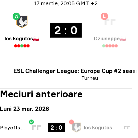
Informații privind date
17 martie
,
20:05 GMT +2
W
L
2 : 0
los kogutos
🇵🇱
Dziuseppe
🇵🇱
ESL Challenger League: Europe Cup #2 seas
Turneu
Meciuri anterioare
Luni 23 mar. 2026
W
L
2 : 0
Playoffs
-
bo3
los kogutos