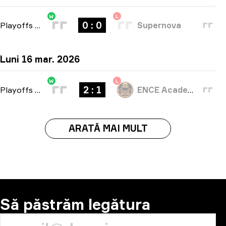
W
L
0 : 0
Playoffs
-
bo3
Supernova
Luni 16 mar. 2026
W
L
2 : 1
Playoffs
-
bo3
ENCE Academy
ARATĂ MAI MULT
Să păstrăm legătura