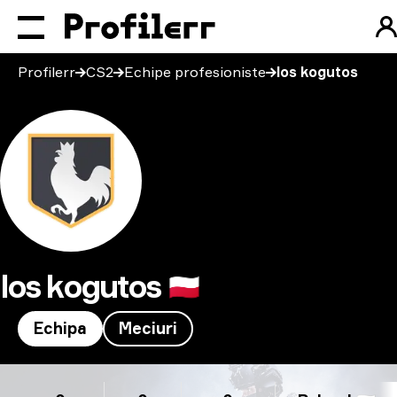
Profilerr
CS2
Echipe profesioniste
los kogutos
los kogutos
🇵🇱
Echipa
Meciuri
los kogutos