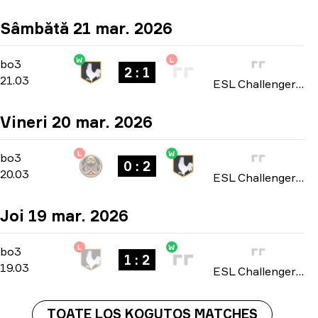
Sâmbătă 21 mar. 2026
W
L
Playoffs
-
bo3
bo3
2 : 1
21.03
ESL Challenger League: Europe Cup #2 season 51 2026
Vineri 20 mar. 2026
L
W
Playoffs
-
bo3
bo3
0 : 2
20.03
ESL Challenger League: Europe Cup #2 season 51 2026
Joi 19 mar. 2026
L
W
Playoffs
-
bo3
bo3
1 : 2
19.03
ESL Challenger League: Europe Cup #2 season 51 2026
TOATE LOS KOGUTOS MATCHES