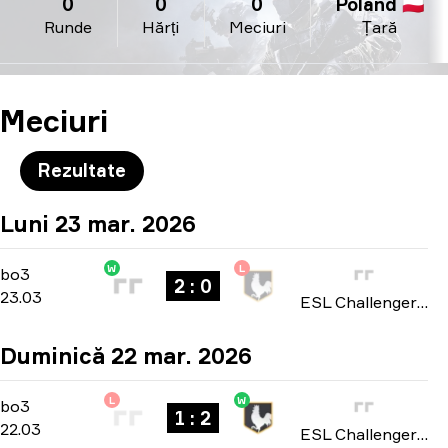
0
0
0
Poland 🇵🇱
Runde
Hărți
Meciuri
Țară
Meciuri
Rezultate
Luni 23 mar. 2026
W
L
Playoffs
-
bo3
bo3
2 : 0
23.03
ESL Challenger League: Europe Cup #2 season 51 2026
Duminică 22 mar. 2026
L
W
Playoffs
-
bo3
bo3
1 : 2
22.03
ESL Challenger League: Europe Cup #2 season 51 2026