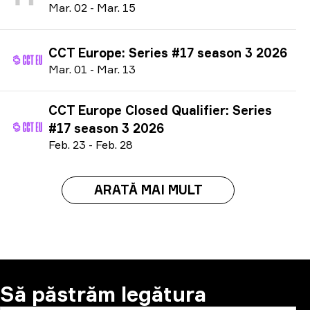
M
ar.
02
-
M
ar.
15
CCT Europe: Series #17 season 3 2026
M
ar.
01
-
M
ar.
13
CCT Europe Closed Qualifier: Series
#17 season 3 2026
F
eb.
23
-
F
eb.
28
ARATĂ MAI MULT
Să păstrăm legătura