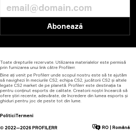
Abonează
Toate
drepturile
rezervate.
Utilizarea
materialelor
este
permisă
prin
furnizarea
unui
link
către
Profilerr.
Bine ați venit pe Profilerr unde scopul nostru este să te ajutăm
să navighezi în meciurile CS2, echipa CS2, jucătorii CS2 și altele
legate CS2 market de pe planetă. Profilerr este destinația ta
pentru conținut esports de calitate. Creatorii noștri încearcă să
ofere știri recente, adevărate, de încredere din lumea esports și
ghiduri pentru joc de peste tot din lume.
Politici
Termeni
RO
|
Română
©
2022—
2026
PROFILERR