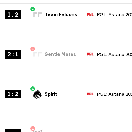
W
1 : 2
Team Falcons
PGL: Astana 20
L
2 : 1
Gentle Mates
PGL: Astana 20
W
1 : 2
Spirit
PGL: Astana 20
L