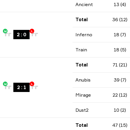
Ancient
13 (4)
Total
36 (12)
W
L
2
:
0
Inferno
18 (7)
Train
18 (5)
Total
71 (21)
Anubis
39 (7)
W
L
2
:
1
Mirage
22 (12)
Dust2
10 (2)
Total
47 (15)