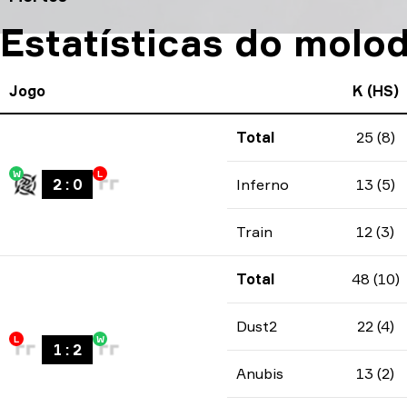
Estatísticas do molo
Jogo
K (HS)
Total
25 (8)
W
L
2
:
0
Inferno
13 (5)
Train
12 (3)
Total
48 (10)
Dust2
22 (4)
L
W
1
:
2
Anubis
13 (2)