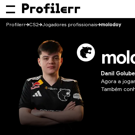
Profilerr
CS2
Jogadores profissionais
molodoy
mol
Danil Golub
Agora
a
joga
Também
con