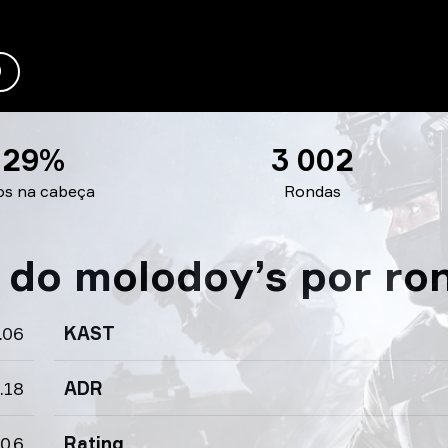
D
29%
3 002
os na cabeça
Rondas
s do molodoy’s por ro
.06
KAST
.18
ADR
0.6
Rating