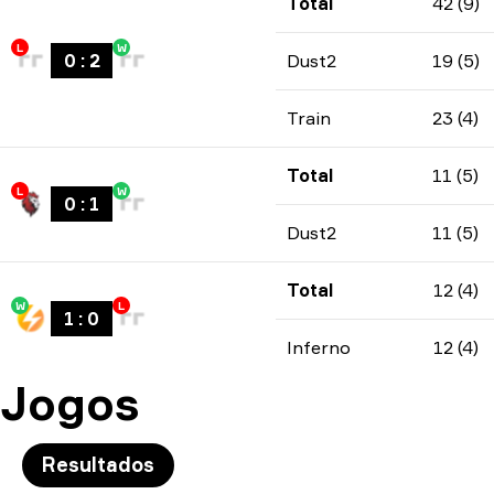
Total
42 (9)
L
W
0
:
2
Dust2
19 (5)
Train
23 (4)
Total
11 (5)
L
W
0
:
1
Dust2
11 (5)
Total
12 (4)
W
L
1
:
0
Inferno
12 (4)
Jogos
Resultados