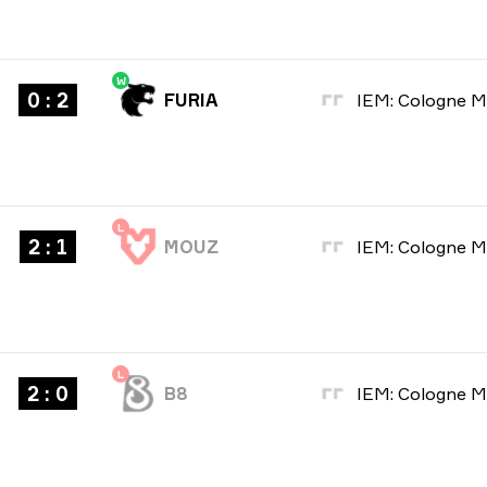
W
0 : 2
FURIA
L
2 : 1
MOUZ
L
2 : 0
B8