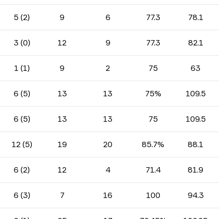
5 (2)
9
6
77.3
78.1
3 (0)
12
9
77.3
82.1
1 (1)
9
2
75
63
6 (5)
13
13
75%
109.5
6 (5)
13
13
75
109.5
12 (5)
19
20
85.7%
88.1
6 (2)
12
4
71.4
81.9
6 (3)
7
16
100
94.3