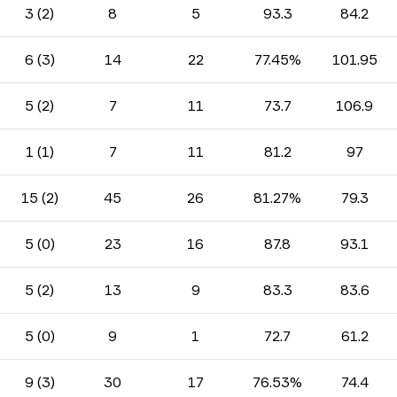
3 (2)
8
5
93.3
84.2
6 (3)
14
22
77.45%
101.95
5 (2)
7
11
73.7
106.9
1 (1)
7
11
81.2
97
15 (2)
45
26
81.27%
79.3
5 (0)
23
16
87.8
93.1
5 (2)
13
9
83.3
83.6
5 (0)
9
1
72.7
61.2
9 (3)
30
17
76.53%
74.4