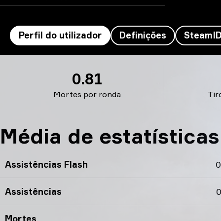
Perfil do utilizador
Definições
SteamI
molodoy’s perfil
0.81
Mortes por ronda
Tir
Média de estatística
Assistências Flash
0
Assistências
0
Mortes