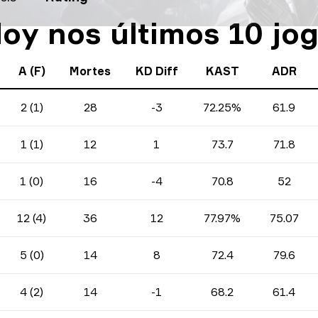
doy nos últimos 10 jo
A (F)
Mortes
KD Diff
KAST
ADR
2 (1)
28
-3
72.25%
61.9
1 (1)
12
1
73.7
71.8
1 (0)
16
-4
70.8
52
12 (4)
36
12
77.97%
75.07
5 (0)
14
8
72.4
79.6
4 (2)
14
-1
68.2
61.4