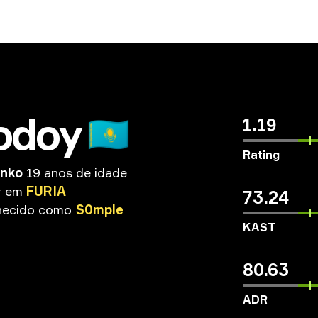
odoy
🇰🇿
1.19
Rating
enko
19 anos de idade
r
em
FURIA
73.24
hecido
como
S0mple
KAST
80.63
ADR