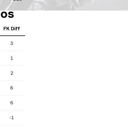
gos
FK Diff
3
1
2
6
6
-1