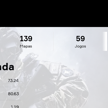
139
59
Mapas
Jogos
nda
73.24
80.63
1.19