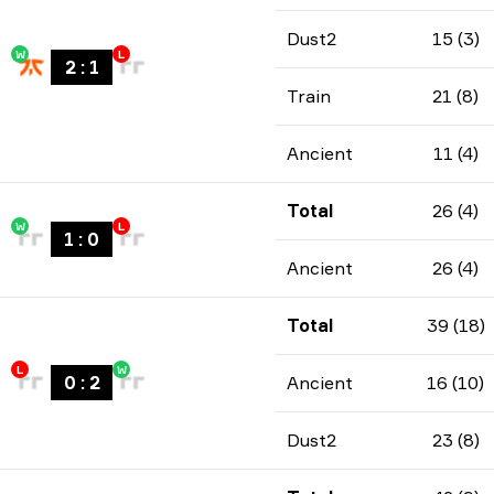
Dust2
15 (3)
W
L
2
:
1
Train
21 (8)
Ancient
11 (4)
Total
26 (4)
W
L
1
:
0
Ancient
26 (4)
Total
39 (18)
L
W
0
:
2
Ancient
16 (10)
Dust2
23 (8)