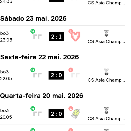
24.05
CS Asia Championships 2026
Sábado 23 mai. 2026
W
L
Playoffs
-
bo3
bo3
2 : 1
23.05
CS Asia Championships 2026
Sexta-feira 22 mai. 2026
W
L
Group A
-
bo3
bo3
2 : 0
22.05
CS Asia Championships 2026
Quarta-feira 20 mai. 2026
W
L
Group A
-
bo3
bo3
2 : 0
20.05
CS Asia Championships 2026
W
L