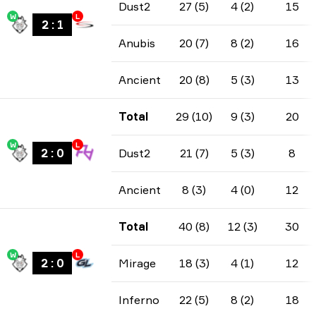
Dust2
27 (5)
4 (2)
15
W
L
2
:
1
Anubis
20 (7)
8 (2)
16
Ancient
20 (8)
5 (3)
13
Total
29 (10)
9 (3)
20
W
L
2
:
0
Dust2
21 (7)
5 (3)
8
Ancient
8 (3)
4 (0)
12
Total
40 (8)
12 (3)
30
W
L
2
:
0
Mirage
18 (3)
4 (1)
12
Inferno
22 (5)
8 (2)
18