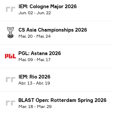
IEM: Cologne Major 2026
J
un.
02
-
J
un.
22
CS Asia Championships 2026
M
ai.
20
-
M
ai.
24
PGL: Astana 2026
M
ai.
09
-
M
ai.
17
IEM: Rio 2026
A
br.
13
-
A
br.
19
BLAST Open: Rotterdam Spring 2026
M
ar.
18
-
M
ar.
29