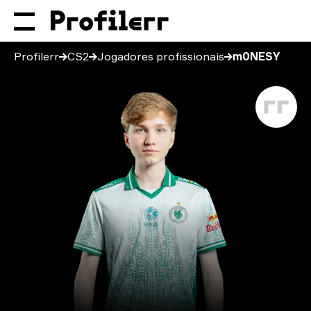
Profilerr
CS2
Jogadores profissionais
m0NESY