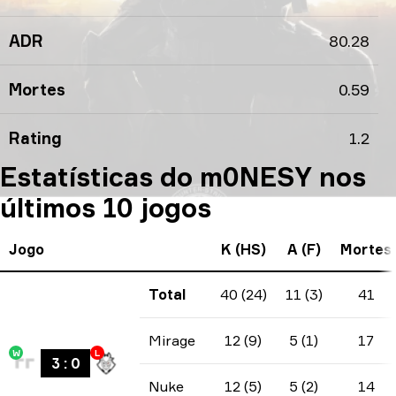
ADR
80.28
Mortes
0.59
Rating
1.2
Estatísticas do m0NESY nos
últimos 10 jogos
Jogo
K (HS)
A (F)
Mortes
Total
40 (24)
11 (3)
41
Mirage
12 (9)
5 (1)
17
W
L
3
:
0
Nuke
12 (5)
5 (2)
14