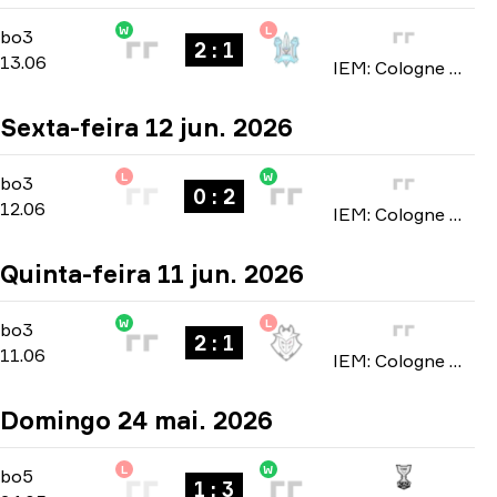
W
L
Stage 3
-
bo3
bo3
2 : 1
13.06
IEM: Cologne Major 2026
Sexta-feira 12 jun. 2026
L
W
Stage 3
-
bo3
bo3
0 : 2
12.06
IEM: Cologne Major 2026
Quinta-feira 11 jun. 2026
W
L
Stage 3
-
bo3
bo3
2 : 1
11.06
IEM: Cologne Major 2026
Domingo 24 mai. 2026
L
W
Playoffs
-
bo5
bo5
1 : 3