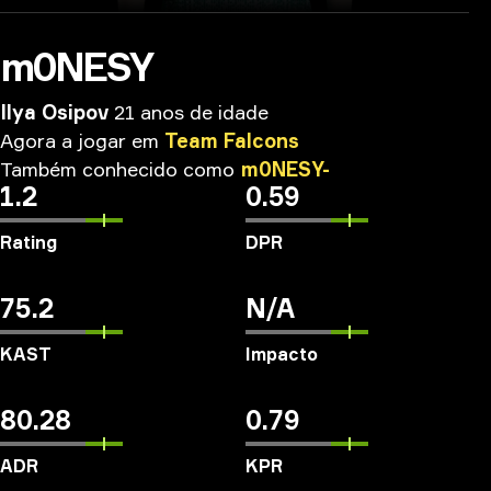
m0NESY
Ilya Osipov
21 anos de idade
Agora
a
jogar
em
Team
Falcons
Também
conhecido
como
m0NESY-
1.2
0.59
Rating
DPR
75.2
N/A
KAST
Impacto
80.28
0.79
ADR
KPR