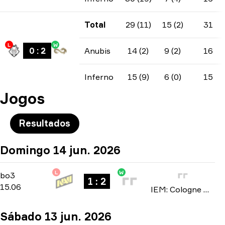
Total
29 (11)
15 (2)
31
L
W
0
:
2
Anubis
14 (2)
9 (2)
16
Inferno
15 (9)
6 (0)
15
Jogos
Resultados
Domingo 14 jun. 2026
L
W
Stage 3
-
bo3
bo3
1 : 2
15.06
IEM: Cologne Major 2026
Sábado 13 jun. 2026