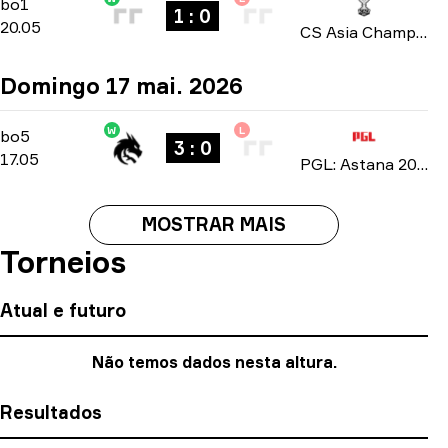
Group A
-
bo1
bo1
1 : 0
20.05
CS Asia Championships 2026
Domingo 17 mai. 2026
W
L
Playoffs
-
bo5
bo5
3 : 0
17.05
PGL: Astana 2026
MOSTRAR MAIS
Torneios
Atual e futuro
Não temos dados nesta altura.
Resultados