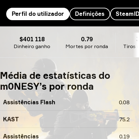
Perfil do utilizador
Definições
SteamI
m0NESY’s perfil
$401 118
0.79
Dinheiro ganho
Mortes por ronda
Tiros 
Média de estatísticas do
m0NESY’s por ronda
Assistências Flash
0.08
KAST
75.2
Assistências
0.19