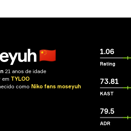
eyuh
🇨🇳
1.06
Rating
en
21 anos de idade
r
em
TYLOO
73.81
hecido
como
Niko
fans
moseyuh
KAST
79.5
ADR