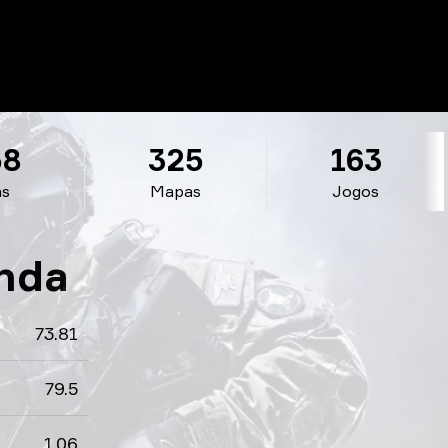
58
325
163
as
Mapas
Jogos
onda
73.81
79.5
1.06