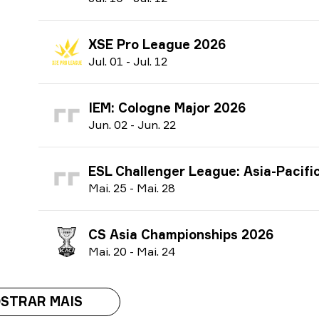
XSE Pro League 2026
J
ul.
01
-
J
ul.
12
IEM: Cologne Major 2026
J
un.
02
-
J
un.
22
ESL Challenger League: Asia-Pacific Finals season 51 
M
ai.
25
-
M
ai.
28
CS Asia Championships 2026
M
ai.
20
-
M
ai.
24
STRAR MAIS