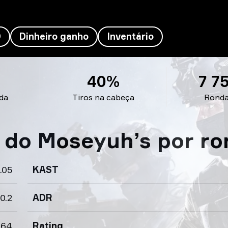
D
Dinheiro ganho
Inventário
40%
7 7
da
Tiros na cabeça
Rond
s do Moseyuh’s por r
.05
KAST
0.2
ADR
.64
Rating