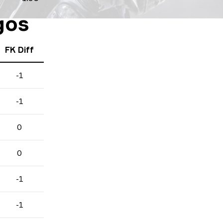
gos
FK Diff
-1
-1
0
0
-1
-1