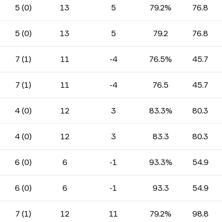
5 (0)
13
5
79.2%
76.8
5 (0)
13
5
79.2
76.8
7 (1)
11
-4
76.5%
45.7
7 (1)
11
-4
76.5
45.7
4 (0)
12
3
83.3%
80.3
4 (0)
12
3
83.3
80.3
6 (0)
6
-1
93.3%
54.9
6 (0)
6
-1
93.3
54.9
7 (1)
12
11
79.2%
98.8