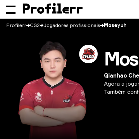
Profilerr
CS2
Jogadores profissionais
Moseyuh
Mos
Qianhao Ch
Agora
a
joga
Também
con