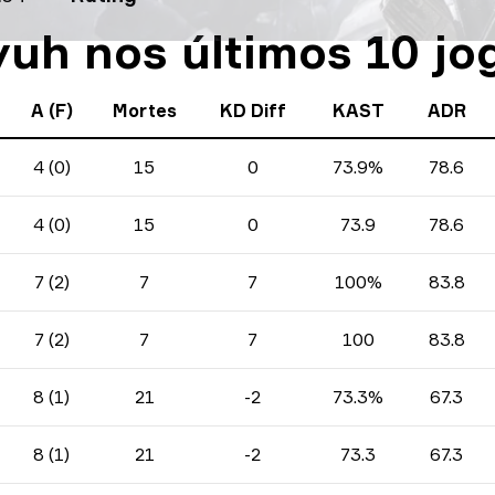
yuh nos últimos 10 jo
A (F)
Mortes
KD Diff
KAST
ADR
4 (0)
15
0
73.9%
78.6
4 (0)
15
0
73.9
78.6
7 (2)
7
7
100%
83.8
7 (2)
7
7
100
83.8
8 (1)
21
-2
73.3%
67.3
8 (1)
21
-2
73.3
67.3