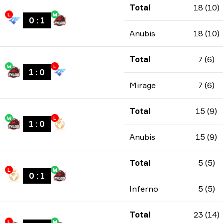
Total
18 (10)
L
W
0
:
1
Anubis
18 (10)
Total
7 (6)
W
L
1
:
0
Mirage
7 (6)
Total
15 (9)
W
L
1
:
0
Anubis
15 (9)
Total
5 (5)
L
W
0
:
1
Inferno
5 (5)
Total
23 (14)
L
W