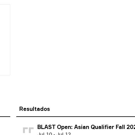
Resultados
BLAST Open: Asian Qualifier Fall 20
J
ul.
10
-
J
ul.
12