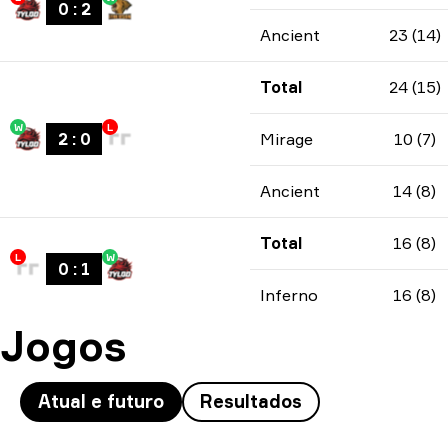
0
:
2
Ancient
23 (14)
Total
24 (15)
W
L
2
:
0
Mirage
10 (7)
Ancient
14 (8)
Total
16 (8)
L
W
0
:
1
Inferno
16 (8)
Jogos
Atual e futuro
Resultados