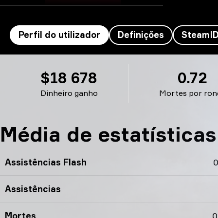
Perfil do utilizador
Definições
SteamI
Moseyuh’s perfil
$18 678
0.72
Dinheiro ganho
Mortes por ron
Média de estatística
Assistências Flash
0
Assistências
Mortes
0