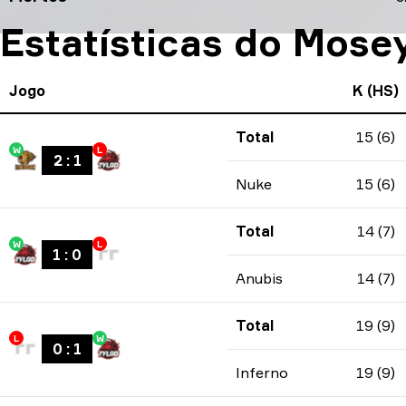
Estatísticas do Mose
Jogo
K (HS)
Total
15 (6)
W
L
2
:
1
Nuke
15 (6)
Total
14 (7)
W
L
1
:
0
Anubis
14 (7)
Total
19 (9)
L
W
0
:
1
Inferno
19 (9)