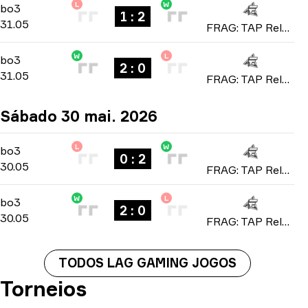
L
W
Playoffs
-
bo3
bo3
1 : 2
31.05
FRAG: TAP Reloaded 2026
W
L
Playoffs
-
bo3
bo3
2 : 0
31.05
FRAG: TAP Reloaded 2026
Sábado 30 mai. 2026
L
W
Playoffs
-
bo3
bo3
0 : 2
30.05
FRAG: TAP Reloaded 2026
W
L
Playoffs
-
bo3
bo3
2 : 0
30.05
FRAG: TAP Reloaded 2026
TODOS LAG GAMING JOGOS
Torneios