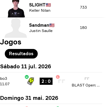
SLIGHT
🇺🇸
733
Keller Nilan
Sandman
🇺🇸
180
Justin Saulle
Jogos
Resultados
Sábado 11 jul. 2026
W
L
Playoffs
-
bo3
bo3
2 : 0
11.07
BLAST Open: North American Qualifier Fall 2026
Domingo 31 mai. 2026