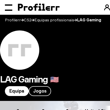
Profilerr
CS2
Equipas profissionais
LAG Gaming
LAG Gaming
🇺🇸
Equipa
Jogos
LAG Gaming