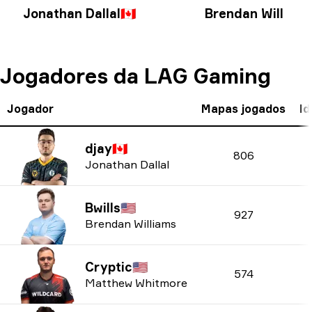
Jonathan Dallal
🇨🇦
Brendan William
Jogadores da LAG Gaming
Jogador
Mapas jogados
Id
djay
🇨🇦
806
Jonathan Dallal
Bwills
🇺🇸
927
Brendan Williams
Cryptic
🇺🇸
574
Matthew Whitmore