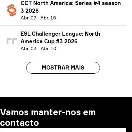
CCT North America: Series #4 season
3 2026
A
br.
07
-
A
br.
15
ESL Challenger League: North
America Cup #3 2026
A
br.
03
-
A
br.
10
MOSTRAR MAIS
Vamos manter-nos em
contacto