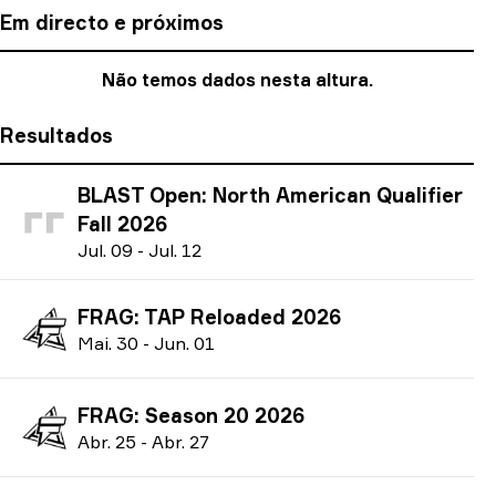
Em directo e próximos
Não temos dados nesta altura.
Resultados
BLAST Open: North American Qualifier
Fall 2026
J
ul.
09
-
J
ul.
12
FRAG: TAP Reloaded 2026
M
ai.
30
-
J
un.
01
FRAG: Season 20 2026
A
br.
25
-
A
br.
27