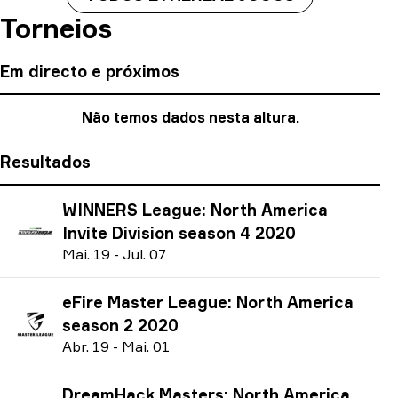
Torneios
Em directo e próximos
Não temos dados nesta altura.
Resultados
WINNERS League: North America
Invite Division season 4 2020
M
ai.
19
-
J
ul.
07
eFire Master League: North America
season 2 2020
A
br.
19
-
M
ai.
01
DreamHack Masters: North America