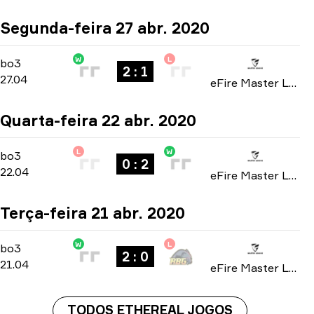
Segunda-feira 27 abr. 2020
W
L
Playoffs
-
bo3
bo3
2 : 1
27.04
eFire Master League: North America season 2 2020
Quarta-feira 22 abr. 2020
L
W
Group A
-
bo3
bo3
0 : 2
22.04
eFire Master League: North America season 2 2020
Terça-feira 21 abr. 2020
W
L
Group A
-
bo3
bo3
2 : 0
21.04
eFire Master League: North America season 2 2020
TODOS ETHEREAL JOGOS