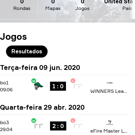
0
0
0
United State
Rondas
Mapas
Jogos
País
Jogos
Resultados
Terça-feira 09 jun. 2020
W
L
Group Stage
-
bo1
bo1
1 : 0
09.06
WINNERS League: North America Invite Division season 4 2020
Quarta-feira 29 abr. 2020
W
L
Playoffs
-
bo3
bo3
2 : 0
29.04
eFire Master League: North America season 2 2020