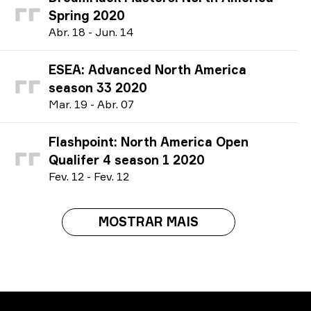
Spring 2020
A
br.
18
-
J
un.
14
ESEA: Advanced North America
season 33 2020
M
ar.
19
-
A
br.
07
Flashpoint: North America Open
Qualifer 4 season 1 2020
F
ev.
12
-
F
ev.
12
MOSTRAR MAIS