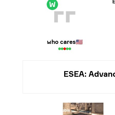
Inf
E
W
Dat
who cares
🇺🇸
ESEA: Advanc
Mapa
Anubis