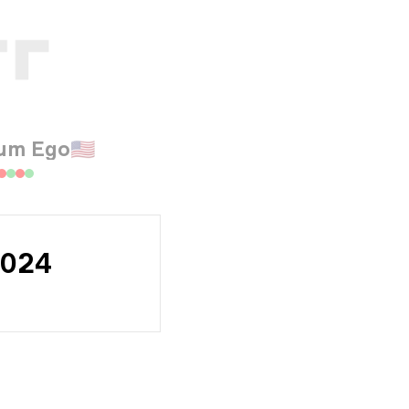
um Ego
🇺🇸
2024