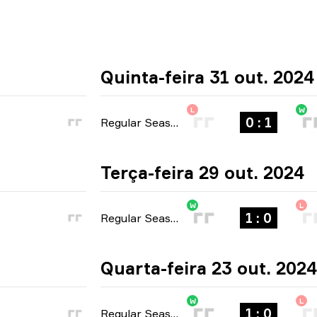
Quinta-feira 31 out. 2024
L
W
0 : 1
Regular Season
-
bo1
Terça-feira 29 out. 2024
W
L
1 : 0
Regular Season
-
bo1
Quarta-feira 23 out. 2024
W
L
1 : 0
Regular Season
-
bo1