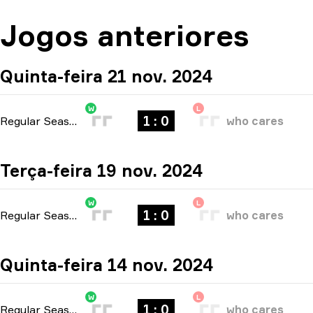
Jogos anteriores
Quinta-feira 21 nov. 2024
W
L
1 : 0
Regular Season
-
bo1
who cares
Terça-feira 19 nov. 2024
W
L
1 : 0
Regular Season
-
bo1
who cares
Quinta-feira 14 nov. 2024
W
L
1 : 0
Regular Season
-
bo1
who cares