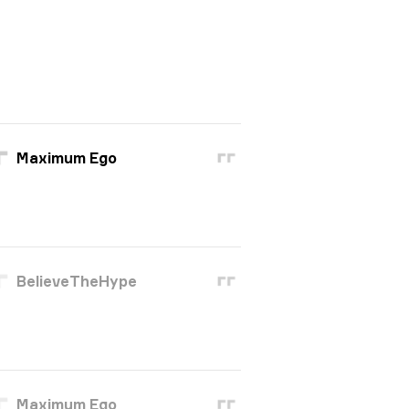
Maximum Ego
BelieveTheHype
Maximum Ego