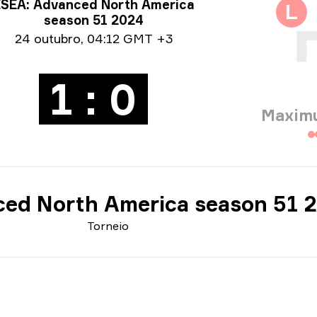
ormações sobre o torneio
SEA: Advanced North America
L
season 51 2024
e info
24 outubro
,
04:12 GMT +3
1 : 0
Maxim
ed North America season 51 
Torneio