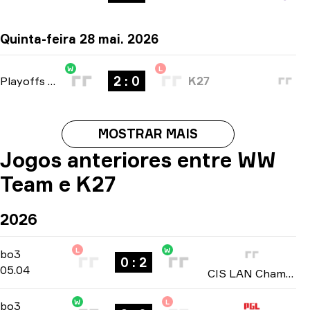
Quinta-feira 28 mai. 2026
W
L
2 : 0
Playoffs
-
bo3
K27
MOSTRAR MAIS
Jogos anteriores entre WW
Team e K27
2026
L
W
Playoffs
-
bo3
bo3
0 : 2
05.04
CIS LAN Championship: Season 4 2026
W
L
Playoffs
-
bo3
bo3