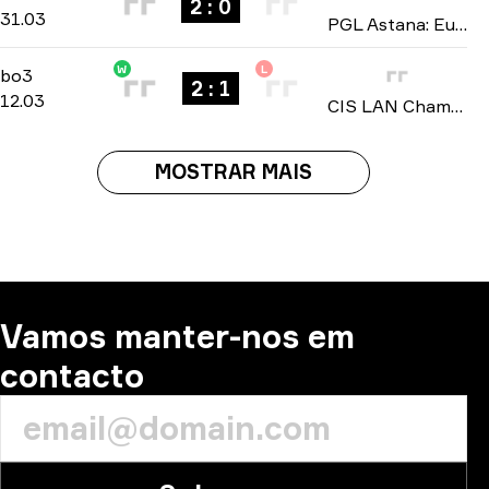
2 : 0
31.03
PGL Astana: European Closed Qualifier 2026
W
L
Playoffs
-
bo3
bo3
2 : 1
12.03
CIS LAN Championship: Season 3 2026
MOSTRAR MAIS
Vamos manter-nos em
contacto