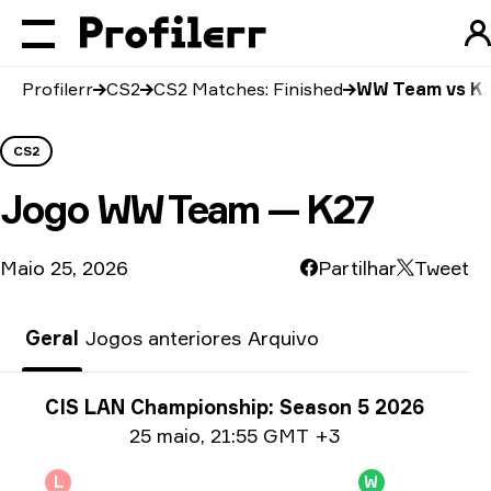
Profilerr
CS2
CS2 Matches: Finished
WW Team vs K
CS2
Jogo
WW Team — K27
Maio 25, 2026
Partilhar
Tweet
Geral
Jogos anteriores
Arquivo
Informações sobre o torneio
CIS LAN Championship: Season 5 2026
Date info
25 maio
,
21:55 GMT +3
L
W