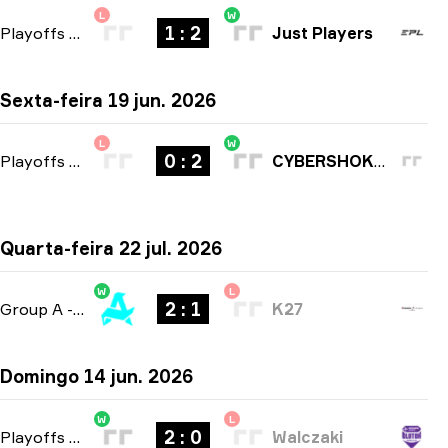
L
W
1 : 2
Playoffs
-
bo3
Just Players
Sexta-feira 19 jun. 2026
L
W
0 : 2
Playoffs
-
bo3
CYBERSHOKE Esports
Quarta-feira 22 jul. 2026
W
L
2 : 1
Group A
-
bo3
K27
Domingo 14 jun. 2026
W
L
2 : 0
Playoffs
-
bo3
Walczaki