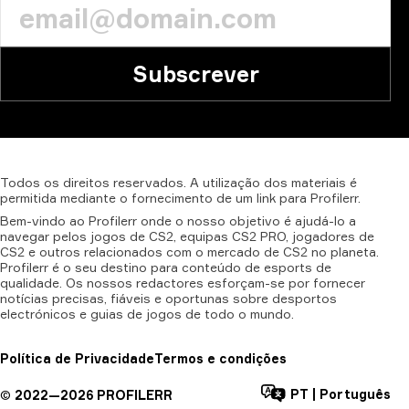
Subscrever
Todos
os
direitos
reservados.
A
utilização
dos
materiais
é
permitida
mediante
o
fornecimento
de
um
link
para
Profilerr.
Bem-vindo ao Profilerr onde o nosso objetivo é ajudá-lo a
navegar pelos jogos de CS2, equipas CS2 PRO, jogadores de
CS2 e outros relacionados com o mercado de CS2 no planeta.
Profilerr é o seu destino para conteúdo de esports de
qualidade. Os nossos redactores esforçam-se por fornecer
notícias precisas, fiáveis e oportunas sobre desportos
electrónicos e guias de jogos de todo o mundo.
Política de Privacidade
Termos e condições
PT
|
Português
©
2022—
2026
PROFILERR