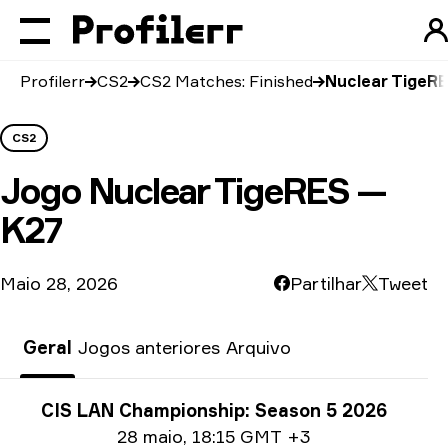
Profilerr
CS2
CS2 Matches: Finished
Nuclear TigeRE
CS2
Jogo
Nuclear TigeRES —
K27
Maio 28, 2026
Partilhar
Tweet
Geral
Jogos anteriores
Arquivo
Informações sobre o torneio
CIS LAN Championship: Season 5 2026
Date info
28 maio
,
18:15 GMT +3