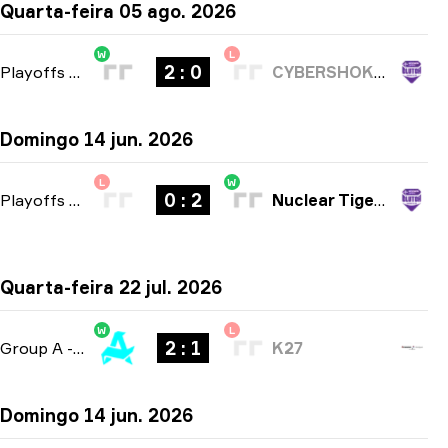
Quarta-feira 05 ago. 2026
W
L
2 : 0
Playoffs
-
bo3
CYBERSHOKE Prospects
Domingo 14 jun. 2026
L
W
0 : 2
Playoffs
-
bo3
Nuclear TigeRES
Quarta-feira 22 jul. 2026
W
L
2 : 1
Group A
-
bo3
K27
Domingo 14 jun. 2026