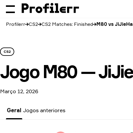
Profilerr
CS2
CS2 Matches: Finished
M80 vs JiJieH
CS2
Jogo
M80 — JiJi
Março 12, 2026
Geral
Jogos anteriores