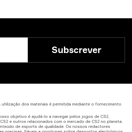
Subscrever
A
utilização
dos
materiais
é
permitida
mediante
o
fornecimento
osso objetivo é ajudá-lo a navegar pelos jogos de CS2,
CS2 e outros relacionados com o mercado de CS2 no planeta.
conteúdo de esports de qualidade. Os nossos redactores
as precisas, fiáveis e oportunas sobre desportos electrónicos