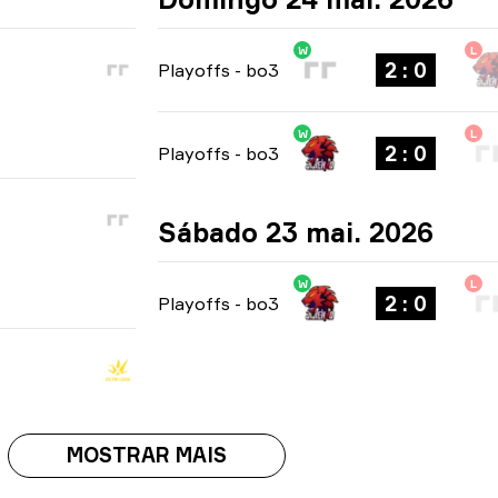
W
L
2 : 0
Playoffs
-
bo3
W
L
2 : 0
Playoffs
-
bo3
Sábado 23 mai. 2026
W
L
2 : 0
Playoffs
-
bo3
MOSTRAR MAIS