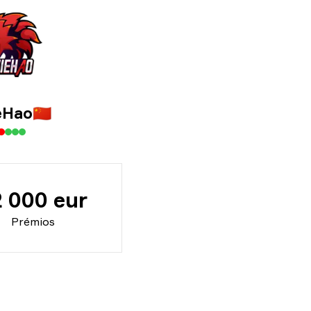
eHao
🇨🇳
2 000 eur
Prémios