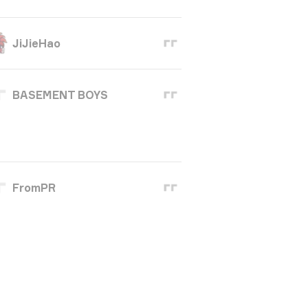
JiJieHao
BASEMENT BOYS
FromPR