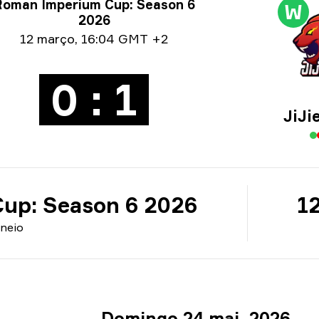
ormações sobre o torneio
Roman Imperium Cup: Season 6
W
2026
e info
12 março
,
16:04 GMT +2
0 : 1
JiJi
up: Season 6 2026
1
neio
Domingo 24 mai. 2026