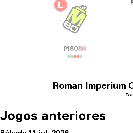
Inf
L
Dat
M80
🇺🇸
Roman Imperium C
Tor
Jogos anteriores
Sábado 11 jul. 2026