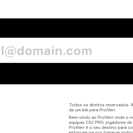
Todos
os
direitos
reservados.
de
um
link
para
Profilerr.
Bem-vindo ao Profilerr onde o n
equipas CS2 PRO, jogadores de 
Profilerr é o seu destino para 
esforçam-se por fornecer notíci