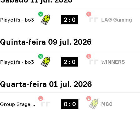
W
L
2 : 0
Playoffs
-
bo3
LAG Gaming
Quinta-feira 09 jul. 2026
W
L
2 : 0
Playoffs
-
bo3
WINNERS
Quarta-feira 01 jul. 2026
L
L
0 : 0
Group Stage
-
bo1
M80