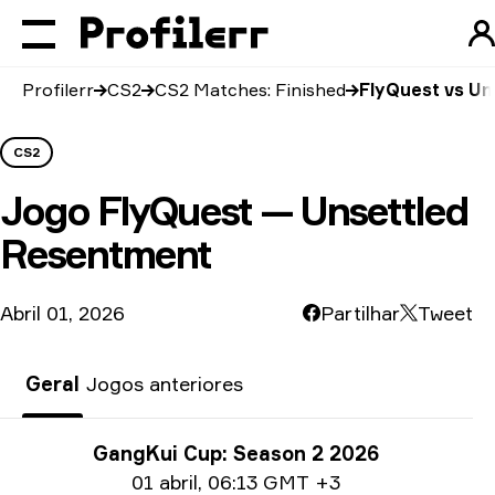
Profilerr
CS2
CS2 Matches: Finished
FlyQuest vs Un
CS2
Jogo
FlyQuest — Unsettled
Resentment
Abril 01, 2026
Partilhar
Tweet
Geral
Jogos anteriores
Informações sobre o torneio
GangKui Cup: Season 2 2026
Date info
01 abril
,
06:13 GMT +3