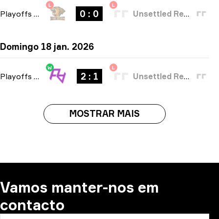
L
L
0 : 0
Playoffs
-
bo3
Unsettled Resentment
Domingo 18 jan. 2026
W
L
2 : 1
Playoffs
-
bo3
Unsettled Resentment
MOSTRAR MAIS
Vamos manter-nos em
contacto