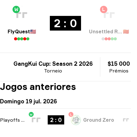
W
L
2 : 0
FlyQuest
🇺🇸
Unsettled Resentment
🇨🇳
GangKui Cup: Season 2 2026
$15 000
Torneio
Prémios
Jogos anteriores
Domingo 19 jul. 2026
W
L
2 : 0
Playoffs
-
bo3
Ground Zero