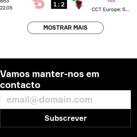
Group Stage
-
bo3
bo3
1 : 2
22.05
CCT Europe: Series #2 season 3 2025
MOSTRAR MAIS
Vamos manter-nos em
contacto
Subscrever