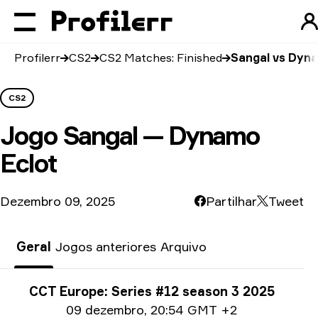
Profilerr
CS2
CS2 Matches: Finished
Sangal vs Dyna
CS2
Jogo
Sangal — Dynamo
Eclot
Dezembro 09, 2025
Partilhar
Tweet
Geral
Jogos anteriores
Arquivo
Informações sobre o torneio
CCT Europe: Series #12 season 3 2025
Date info
09 dezembro
,
20:54 GMT +2