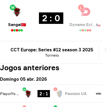
W
L
2 : 0
Sangal
🇹🇷
Dynamo Eclot
🇨🇿
CCT Europe: Series #12 season 3 2025
Torneio
Jogos anteriores
Domingo 05 abr. 2026
W
L
2 : 1
Playoffs
-
bo3
Passion UA