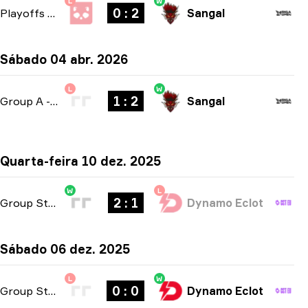
L
W
0 : 2
Playoffs
-
bo3
Sangal
Sábado 04 abr. 2026
L
W
1 : 2
Group A
-
bo3
Sangal
Quarta-feira 10 dez. 2025
W
L
2 : 1
Group Stage
-
bo3
Dynamo Eclot
Sábado 06 dez. 2025
L
W
0 : 0
Group Stage
-
bo3
Dynamo Eclot