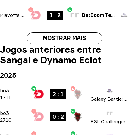
L
W
1 : 2
Playoffs
-
bo3
BetBoom Team
MOSTRAR MAIS
Jogos anteriores entre
Sangal e Dynamo Eclot
2025
W
L
Group Stage
-
bo3
bo3
2 : 1
17.11
Galaxy Battle: Phase 5 2025
L
W
Playoffs
-
bo3
bo3
0 : 2
27.10
ESL Challenger League: Europe Cup #4 season 50 2025
L
W