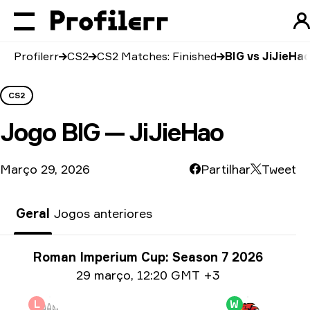
Profilerr
CS2
CS2 Matches: Finished
BIG vs JiJieHa
CS2
Jogo
BIG — JiJieHao
Março 29, 2026
Partilhar
Tweet
Geral
Jogos anteriores
Informações sobre o torneio
Roman Imperium Cup: Season 7 2026
Date info
29 março
,
12:20 GMT +3
L
W