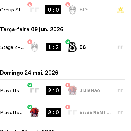
L
L
0 : 0
Group Stage
-
bo1
BIG
Terça-feira 09 jun. 2026
L
W
1 : 2
Stage 2
-
bo3
B8
Domingo 24 mai. 2026
W
L
2 : 0
Playoffs
-
bo3
JiJieHao
W
L
2 : 0
Playoffs
-
bo3
BASEMENT BOYS