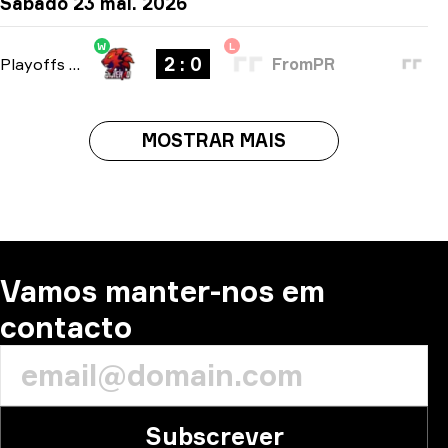
Sábado 23 mai. 2026
W
L
2 : 0
Playoffs
-
bo3
FromPR
MOSTRAR MAIS
Vamos manter-nos em
contacto
Subscrever