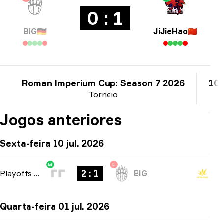
0 : 1
BIG
🇩🇪
JiJieHao
🇨🇳
Roman Imperium Cup: Season 7 2026
10
Torneio
Jogos anteriores
Sexta-feira 10 jul. 2026
W
L
2 : 1
Playoffs
-
bo3
BIG
Quarta-feira 01 jul. 2026