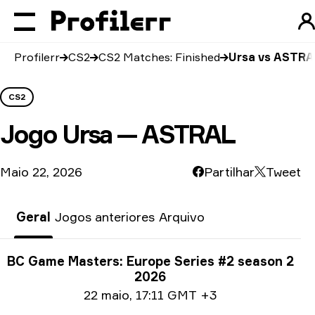
Profilerr
CS2
CS2 Matches: Finished
Ursa vs ASTRA
CS2
Jogo
Ursa — ASTRAL
Maio 22, 2026
Partilhar
Tweet
Geral
Jogos anteriores
Arquivo
Informações sobre o torneio
BC Game Masters: Europe Series #2 season 2
2026
Date info
22 maio
,
17:11 GMT +3