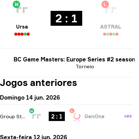
W
L
2 : 1
Ursa
ASTRAL
BC Game Masters: Europe Series #2 season 
Torneio
Jogos anteriores
Domingo 14 jun. 2026
W
L
2 : 1
Group Stage
-
bo3
GenOne
Sexta-feira 12 jun. 2026