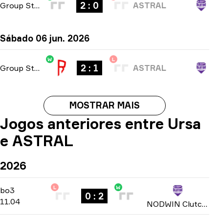
2 : 0
Group Stage
-
bo3
ASTRAL
Sábado 06 jun. 2026
W
L
2 : 1
Group Stage
-
bo3
ASTRAL
MOSTRAR MAIS
Jogos anteriores entre Ursa
e ASTRAL
2026
L
W
Play-In Group D
-
bo3
bo3
0 : 2
11.04
NODWIN Clutch Series: Season 7 2026