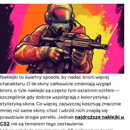
15. Vitality | Paris 2023 (Holo)
14. Tyloo | Stockholm 2021
13. Natus Vincere | Paris 2023 (Holo)
12. Team SoloMid | Cologne 2015
11. Kawaii T (Holo)
10. NEOFRAG | Paris 2023 (Holo)
9. Fnatic | Paris 2023 (Holo)
8. Complexity Gaming | Paris 2023 (Holo)
7. FaZe Clan | Paris 2023 (Holo)
6. 9INE | Paris 2023 (Holo)
5. Team Liquid | Paris 2023 (Holo)
4. TYLOO | 2020 RMR (Holo)
Naklejki to świetny sposób, by nadać broni więcej
3. MOUZ | Paris 2023 (Glitter)
charakteru. O ile skiny całkowicie zmieniają wygląd
2. Fluxo | Paris 2023 (Holo)
broni, o tyle naklejki są często tym ostatnim szlifem —
1. 00 Nation | Rio 2022 (Glitter)
szczególnie gdy dobrze współgrają z kolorystyką i
stylistyką skina. Co więcej, zazwyczaj kosztują znacznie
mniej niż same skiny, choć i wśród nich znajdą się
prawdziwie drogie perełki. Jednak
najdroższe naklejki w
CS2
nie są tematem tego zestawienia.