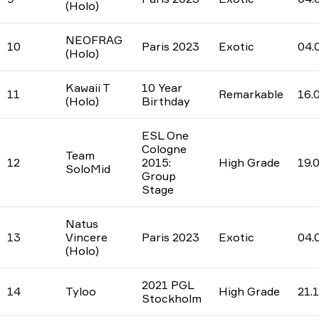
(Holo)
NEOFRAG
10
Paris 2023
Exotic
04.
(Holo)
Kawaii T
10 Year
11
Remarkable
16.
(Holo)
Birthday
ESL One
Cologne
Team
12
2015:
High Grade
19.
SoloMid
Group
Stage
Natus
13
Vincere
Paris 2023
Exotic
04.
(Holo)
2021 PGL
14
Tyloo
High Grade
21.
Stockholm