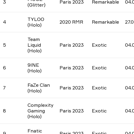
3
Paris 2023
Remarkable
04.
(Glitter)
TYLOO
4
2020 RMR
Remarkable
27.
(Holo)
Team
5
Liquid
Paris 2023
Exotic
04.
(Holo)
9INE
6
Paris 2023
Exotic
04.
(Holo)
FaZe Clan
7
Paris 2023
Exotic
04.
(Holo)
Complexity
8
Gaming
Paris 2023
Exotic
04.
(Holo)
Fnatic
9
Paris 2023
Exotic
04.