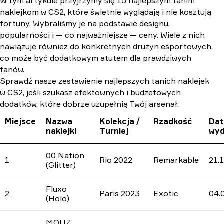
W tym artykule przyjrzymy się 15 najlepszym tanim
naklejkom w CS2, które świetnie wyglądają i nie kosztują
fortuny. Wybraliśmy je na podstawie designu,
popularności i — co najważniejsze — ceny. Wiele z nich
nawiązuje również do konkretnych drużyn esportowych,
co może być dodatkowym atutem dla prawdziwych
fanów.
Sprawdź nasze zestawienie najlepszych tanich naklejek
w CS2, jeśli szukasz efektownych i budżetowych
dodatków, które dobrze uzupełnią Twój arsenał.
Miejsce
Nazwa
Kolekcja /
Rzadkość
Dat
naklejki
Turniej
wyd
00 Nation
1
Rio 2022
Remarkable
21.
(Glitter)
Fluxo
2
Paris 2023
Exotic
04.
(Holo)
MOUZ