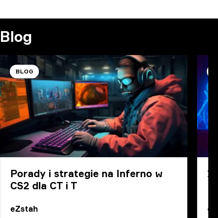
KOMENTARZ
Blog
BLOG
B
Porady i strategie na Inferno w
1
CS2 dla CT i T
Do
eZstah
eZ