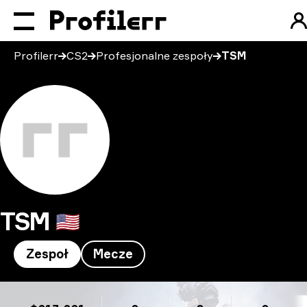
Profilerr
CS2
Profesjonalne zespoły
TSM
TSM
🇺🇸
Zespoł
Mecze
TSM