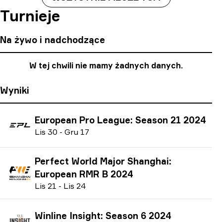
Turnieje
Na żywo i nadchodzące
W tej chwili nie mamy żadnych danych.
Wyniki
European Pro League: Season 21 2024
L
is
30
-
G
ru
17
Perfect World Major Shanghai:
European RMR B 2024
L
is
21
-
L
is
24
Winline Insight: Season 6 2024