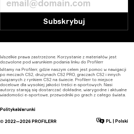
Subskrybuj
Wszelkie
prawa
zastrzeżone.
Korzystanie
z
materiałów
jest
dozwolone
pod
warunkiem
podania
linku
do
Profilerr
Witamy na Profilerr, gdzie naszym celem jest pomoc w nawigacji
po meczach CS2, drużynach CS2 PRO, graczach CS2 i innych
związanych z rynkiem CS2 na świecie. Profilerr to miejsce
docelowe dla wysokiej jakości treści e-sportowych. Nasi
autorzy starają się dostarczać dokładne, wiarygodne i aktualne
wiadomości e-sportowe, przewodniki po grach z całego świata.
Polityka
Warunki
PL
|
Polski
©
2022—
2026
PROFILERR