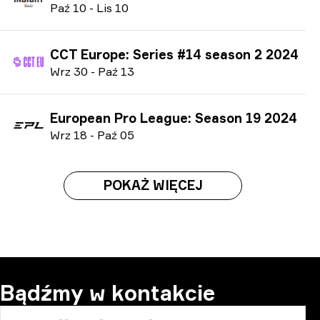
P
aź
10
-
L
is
10
CCT Europe: Series #14 season 2 2024
W
rz
30
-
P
aź
13
European Pro League: Season 19 2024
W
rz
18
-
P
aź
05
POKAŻ WIĘCEJ
Bądźmy w kontakcie