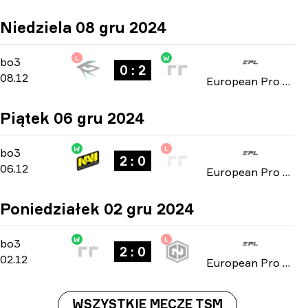
Niedziela 08 gru 2024
L
W
Group C
-
bo3
bo3
0 : 2
08.12
European Pro League: Season 21 2024
Piątek 06 gru 2024
W
L
Group C
-
bo3
bo3
2 : 0
06.12
European Pro League: Season 21 2024
Poniedziałek 02 gru 2024
W
L
Group C
-
bo3
bo3
2 : 0
02.12
European Pro League: Season 21 2024
WSZYSTKIE MECZE TSM