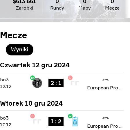
$613 661
0
0
0
Zarobki
Rundy
Mapy
Mecze
Mecze
Wyniki
Czwartek 12 gru 2024
W
L
Playoffs
-
bo3
bo3
2 : 1
12.12
European Pro League: Season 21 2024
Wtorek 10 gru 2024
L
W
Playoffs
-
bo3
bo3
1 : 2
10.12
European Pro League: Season 21 2024