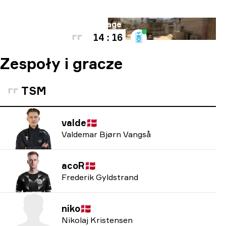
Mapa
Mirage
14 : 16
Zespoły i gracze
TSM
valde
🇩🇰
Valdemar Bjørn Vangså
acoR
🇩🇰
Frederik Gyldstrand
niko
🇩🇰
Nikolaj Kristensen