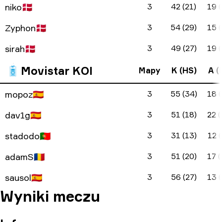
niko
🇩🇰
3
42 (21)
19 (
Zyphon
🇩🇰
3
54 (29)
15 (
sirah
🇩🇰
3
49 (27)
19 (
Movistar KOI
Mapy
K (HS)
A (
mopoz
🇪🇸
3
55 (34)
18 (
dav1g
🇪🇸
3
51 (18)
22 (
stadodo
🇵🇹
3
31 (13)
12 (
adamS
🇷🇴
3
51 (20)
17 (
sausol
🇪🇸
3
56 (27)
13 (
Wyniki meczu