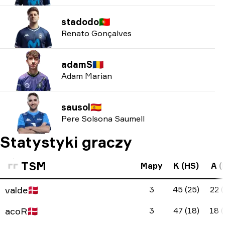
stadodo
🇵🇹
Renato Gonçalves
adamS
🇷🇴
Adam Marian
sausol
🇪🇸
Pere Solsona Saumell
Statystyki graczy
TSM
Mapy
K (HS)
A (
valde
🇩🇰
3
45 (25)
22 (
acoR
🇩🇰
3
47 (18)
18 (