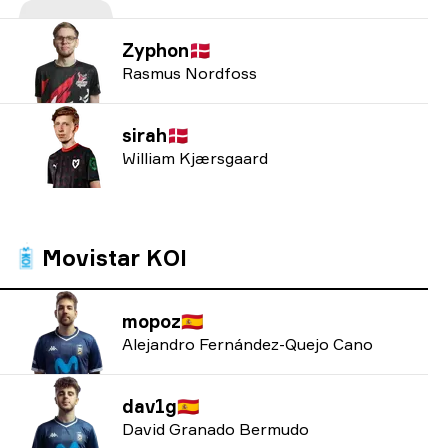
Zyphon
🇩🇰
Rasmus Nordfoss
sirah
🇩🇰
William Kjærsgaard
Movistar KOI
mopoz
🇪🇸
Alejandro Fernández-Quejo Cano
dav1g
🇪🇸
David Granado Bermudo