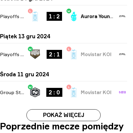
L
W
1 : 2
Playoffs
-
bo3
Aurora Young Blood
Piątek 13 gru 2024
W
L
2 : 1
Playoffs
-
bo3
Movistar KOI
Środa 11 gru 2024
W
L
2 : 0
Group Stage
-
bo3
Movistar KOI
POKAŻ WIĘCEJ
Poprzednie mecze pomiędzy