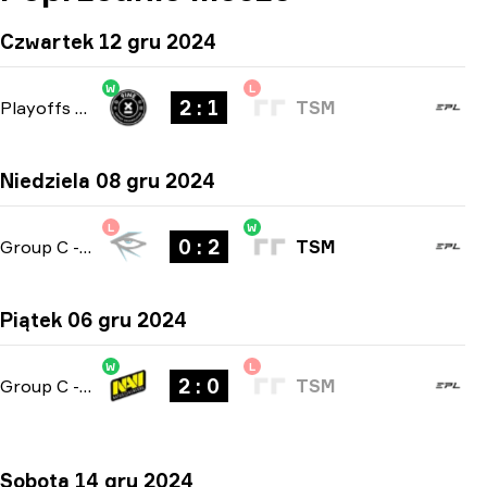
Czwartek 12 gru 2024
W
L
2 : 1
Playoffs
-
bo3
TSM
Niedziela 08 gru 2024
L
W
0 : 2
Group C
-
bo3
TSM
Piątek 06 gru 2024
W
L
2 : 0
Group C
-
bo3
TSM
Sobota 14 gru 2024