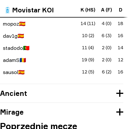
Movistar KOI
K (HS)
A (F)
D
mopoz
🇪🇸
14 (11)
4 (0)
18
dav1g
🇪🇸
10 (2)
6 (3)
16
stadodo
🇵🇹
11 (4)
2 (0)
14
adamS
🇷🇴
19 (9)
2 (0)
12
sausol
🇪🇸
12 (5)
6 (2)
16
Ancient
Mirage
Poprzednie mecze