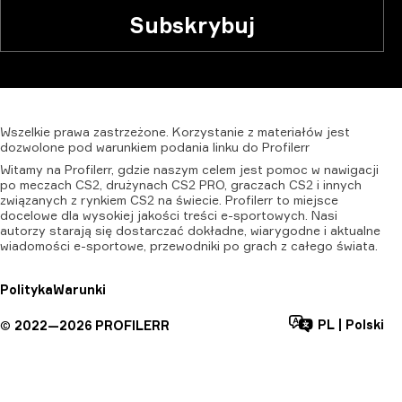
Subskrybuj
Wszelkie
prawa
zastrzeżone.
Korzystanie
z
materiałów
jest
dozwolone
pod
warunkiem
podania
linku
do
Profilerr
Witamy na Profilerr, gdzie naszym celem jest pomoc w nawigacji
po meczach CS2, drużynach CS2 PRO, graczach CS2 i innych
związanych z rynkiem CS2 na świecie. Profilerr to miejsce
docelowe dla wysokiej jakości treści e-sportowych. Nasi
autorzy starają się dostarczać dokładne, wiarygodne i aktualne
wiadomości e-sportowe, przewodniki po grach z całego świata.
Polityka
Warunki
PL
|
Polski
©
2022—
2026
PROFILERR