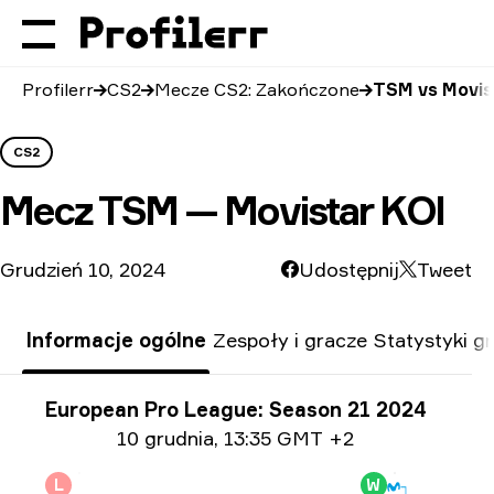
Profilerr
CS2
Mecze CS2: Zakończone
TSM vs Movis
CS2
Mecz
TSM — Movistar KOI
Grudzień 10, 2024
Udostępnij
Tweet
Informacje ogólne
Zespoły i gracze
Statystyki g
Informacje o turnieju
European Pro League: Season 21 2024
Informacje o dacie
10 grudnia
,
13:35 GMT +2
L
W