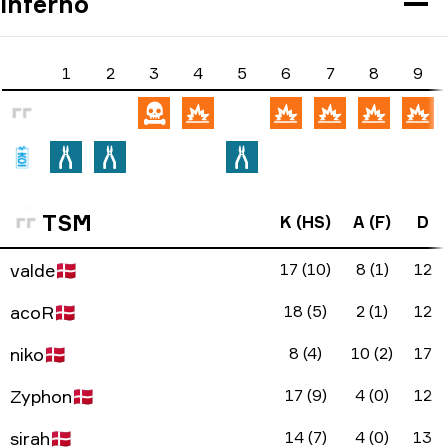
Inferno
1
2
3
4
5
6
7
8
9
TSM
K (HS)
A (F)
D
valde
🇩🇰
17 (10)
8 (1)
12
acoR
🇩🇰
18 (5)
2 (1)
12
niko
🇩🇰
8 (4)
10 (2)
17
Zyphon
🇩🇰
17 (9)
4 (0)
12
sirah
🇩🇰
14 (7)
4 (0)
13