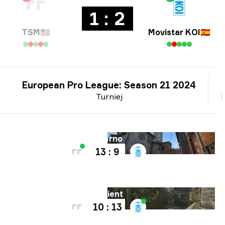
1 : 2
TSM
🇺🇸
Movistar KOI
🇪🇸
European Pro League: Season 21 2024
Turniej
P
Mapa
Inferno
13 : 9
Mapa
Ancient
10 : 13