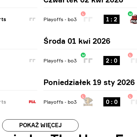
L
W
1 : 2
rts
Playoffs
-
bo3
Środa 01 kwi 2026
W
L
2 : 0
Playoffs
-
bo3
Poniedziałek 19 sty 2026
L
L
0 : 0
rts
Playoffs
-
bo3
POKAŻ WIĘCEJ