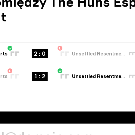
między The Huns Esp
t
W
L
2 : 0
rts
Unsettled Resentment
L
W
1 : 2
rts
Unsettled Resentment