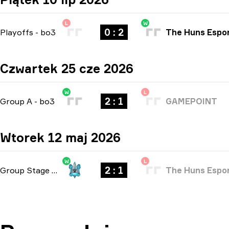
L
W
0 : 2
Playoffs
-
bo3
The Huns Espo
Czwartek 25 cze 2026
W
L
2 : 1
Group A
-
bo3
GAMEPOINT
Wtorek 12 maj 2026
W
L
2 : 1
Group Stage
-
bo3
The Huns Espo