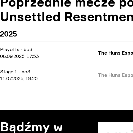
Poprzednie mecze po
Unsettled Resentmen
2025
Playoffs
-
bo3
The Huns Espo
08.09.2025, 17:53
Stage 1
-
bo3
The Huns Espo
11.07.2025, 18:20
Bądźmy w