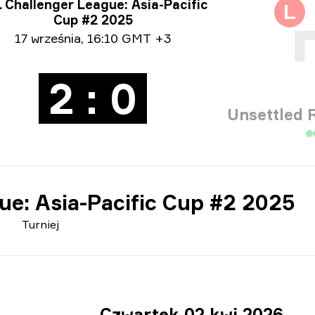
ormacje o turnieju
 Challenger League: Asia-Pacific
L
Cup #2 2025
ormacje o dacie
17 września
,
16:10 GMT +3
2 : 0
Unsettled 
ue: Asia-Pacific Cup #2 2025
Turniej
Czwartek 02 kwi 2026