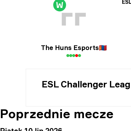
Inf
ESL
W
Inf
The Huns Esports
🇲🇳
ESL Challenger Leag
Poprzednie mecze
Piątek 10 lip 2026