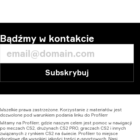
Bądźmy w kontakcie
Subskrybuj
Wszelkie
prawa
zastrzeżone.
Korzystanie
z
materiałów
jest
dozwolone
pod
warunkiem
podania
linku
do
Profilerr
Witamy na Profilerr, gdzie naszym celem jest pomoc w nawigacji
po meczach CS2, drużynach CS2 PRO, graczach CS2 i innych
związanych z rynkiem CS2 na świecie. Profilerr to miejsce
docelowe dla wysokiej jakości treści e-sportowych. Nasi