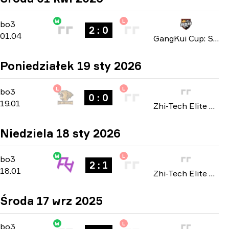
W
L
Playoffs
-
bo3
bo3
2 : 0
01.04
GangKui Cup: Season 2 2026
Poniedziałek 19 sty 2026
L
L
Playoffs
-
bo3
bo3
0 : 0
19.01
Zhi-Tech Elite Masters: Closed Qualifier 2026
Niedziela 18 sty 2026
W
L
Playoffs
-
bo3
bo3
2 : 1
18.01
Zhi-Tech Elite Masters: Closed Qualifier 2026
Środa 17 wrz 2025
W
L
Playoffs
-
bo3
bo3