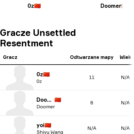
0z
🇨🇳
Doomer
🇨🇳
Gracze Unsettled
Resentment
Gracz
Odtwarzane mapy
Wiek
0z
🇨🇳
11
N/A
0z
Doomer
🇨🇳
8
N/A
Doomer
yoi
🇨🇳
N/A
N/A
Shiyu Wang