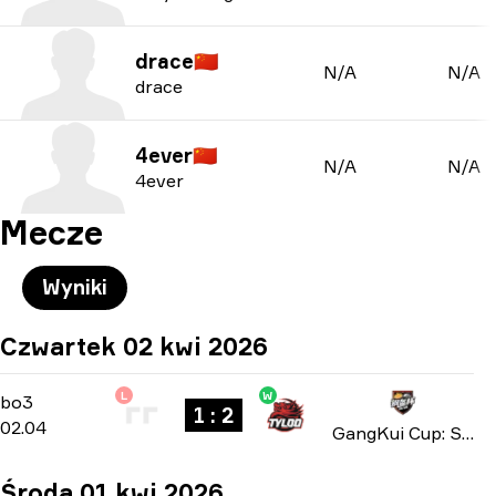
drace
🇨🇳
N/A
N/A
drace
4ever
🇨🇳
N/A
N/A
4ever
Mecze
Wyniki
Czwartek 02 kwi 2026
L
W
Playoffs
-
bo3
bo3
1 : 2
02.04
GangKui Cup: Season 2 2026
Środa 01 kwi 2026