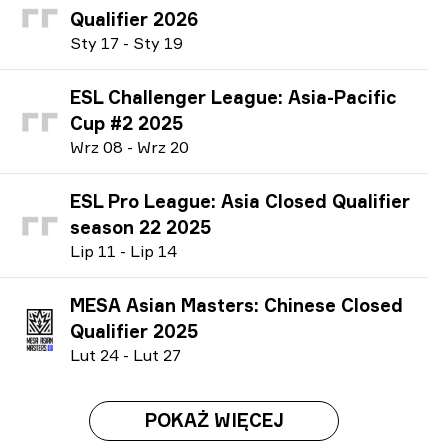
Qualifier 2026
S
ty
17
-
S
ty
19
ESL Challenger League: Asia-Pacific
Cup #2 2025
W
rz
08
-
W
rz
20
ESL Pro League: Asia Closed Qualifier
season 22 2025
L
ip
11
-
L
ip
14
MESA Asian Masters: Chinese Closed
Qualifier 2025
L
ut
24
-
L
ut
27
POKAŻ WIĘCEJ