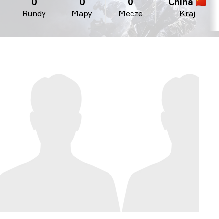
0
0
0
China 🇨🇳
Rundy
Mapy
Mecze
Kraj