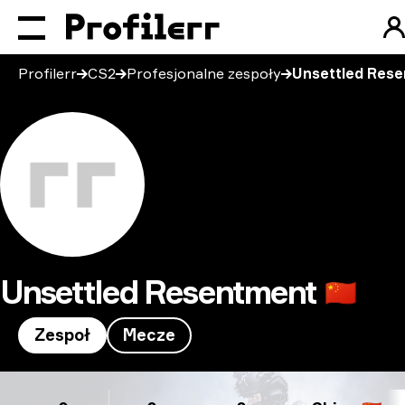
Profilerr
CS2
Profesjonalne zespoły
Unsettled Res
Unsettled Resentment
🇨🇳
Zespoł
Mecze
Unsettled Resentment