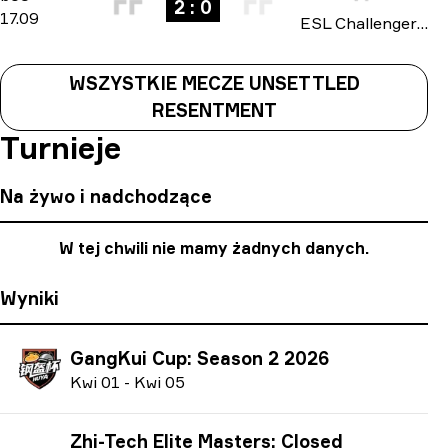
2 : 0
17.09
ESL Challenger League: Asia-Pacific Cup #2 2025
WSZYSTKIE MECZE UNSETTLED
RESENTMENT
Turnieje
Na żywo i nadchodzące
W tej chwili nie mamy żadnych danych.
Wyniki
GangKui Cup: Season 2 2026
K
wi
01
-
K
wi
05
Zhi-Tech Elite Masters: Closed