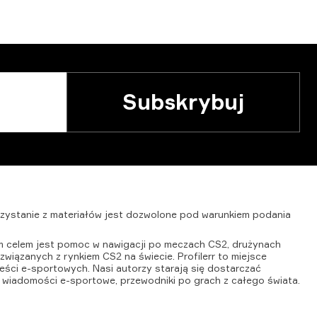
Subskrybuj
zystanie
z
materiałów
jest
dozwolone
pod
warunkiem
podania
ym celem jest pomoc w nawigacji po meczach CS2, drużynach
wiązanych z rynkiem CS2 na świecie. Profilerr to miejsce
reści e-sportowych. Nasi autorzy starają się dostarczać
 wiadomości e-sportowe, przewodniki po grach z całego świata.