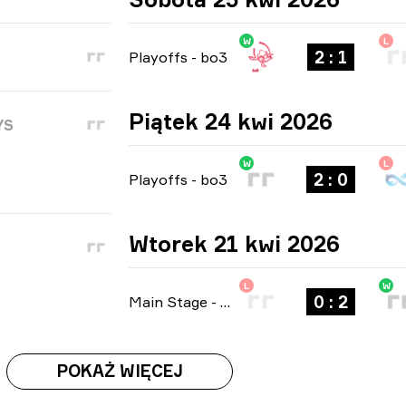
W
L
2 : 1
Playoffs
-
bo3
Piątek 24 kwi 2026
YS
W
L
2 : 0
Playoffs
-
bo3
Wtorek 21 kwi 2026
L
W
0 : 2
Main Stage
-
bo3
POKAŻ WIĘCEJ