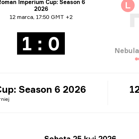
ormacje o turnieju
Roman Imperium Cup: Season 6
L
2026
ormacje o dacie
12 marca
,
17:50 GMT +2
1 : 0
Nebula
up: Season 6 2026
1
niej
Sobota 25 kwi 2026