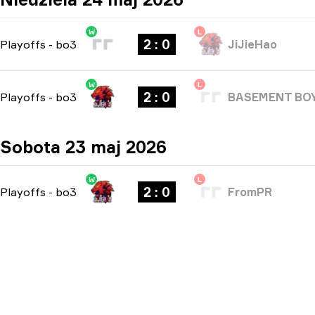
W
L
2 : 0
Playoffs
-
bo3
JiJieHao
W
L
2 : 0
Playoffs
-
bo3
BASEMENT BO
Sobota 23 maj 2026
W
L
2 : 0
Playoffs
-
bo3
FromPR