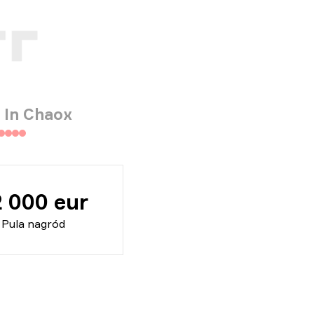
 In Chaox
2 000 eur
Pula nagród