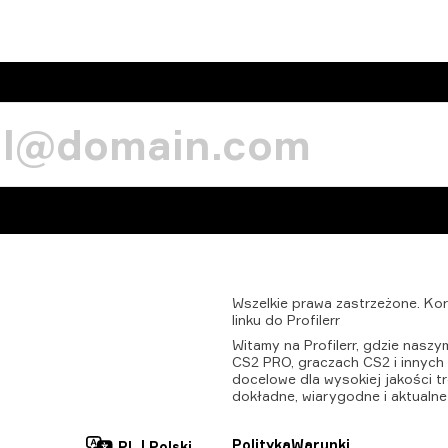
Wszelkie
prawa
zastrzeżone.
Kor
linku
do
Profilerr
Witamy na Profilerr, gdzie nasz
CS2 PRO, graczach CS2 i innych z
docelowe dla wysokiej jakości t
dokładne, wiarygodne i aktualne
Polityka
Warunki
PL
|
Polski