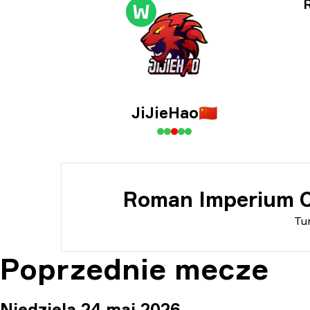
Inf
W
Inf
JiJieHao
🇨🇳
Roman Imperium C
Tur
Poprzednie mecze
Niedziela 24 maj 2026