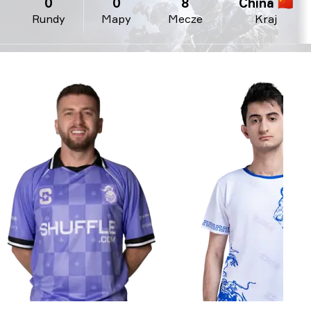
0
0
8
China 🇨🇳
Rundy
Mapy
Mecze
Kraj