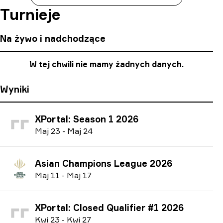
Turnieje
Na żywo i nadchodzące
W tej chwili nie mamy żadnych danych.
Wyniki
XPortal: Season 1 2026
M
aj
23
-
M
aj
24
Asian Champions League 2026
M
aj
11
-
M
aj
17
XPortal: Closed Qualifier #1 2026
K
wi
23
-
K
wi
27