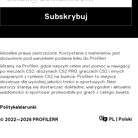
Subskrybuj
Wszelkie
prawa
zastrzeżone.
Korzystanie
z
materiałów
jest
dozwolone
pod
warunkiem
podania
linku
do
Profilerr
Witamy na Profilerr, gdzie naszym celem jest pomoc w nawigacji
po meczach CS2, drużynach CS2 PRO, graczach CS2 i innych
związanych z rynkiem CS2 na świecie. Profilerr to miejsce
docelowe dla wysokiej jakości treści e-sportowych. Nasi
autorzy starają się dostarczać dokładne, wiarygodne i aktualne
wiadomości e-sportowe, przewodniki po grach z całego świata.
Polityka
Warunki
PL
|
Polski
©
2022—
2026
PROFILERR