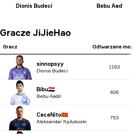
Dionis Budeci
Bebu Aadil
🇮🇶
Gracze JiJieHao
Gracz
Odtwarzane map
sinnopsyy
1162
Dionis Budeci
Bibu
🇮🇶
406
Bebu Aadil
CacaNito
🇲🇰
753
Aleksandar Kjulukoski