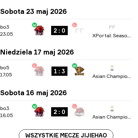
Sobota 23 maj 2026
W
L
Playoffs
-
bo3
bo3
2 : 0
23.05
XPortal: Season 1 2026
Niedziela 17 maj 2026
L
W
Playoffs
-
bo5
bo5
1 : 3
17.05
Asian Champions League 2026
Sobota 16 maj 2026
W
L
Group A
-
bo3
bo3
2 : 0
16.05
Asian Champions League 2026
WSZYSTKIE MECZE JIJIEHAO