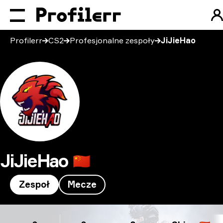
Profilerr
CS2
Profesjonalne zespoły
JiJieHao
JiJieHao
🇨🇳
Zespoł
Mecze
JiJieHao