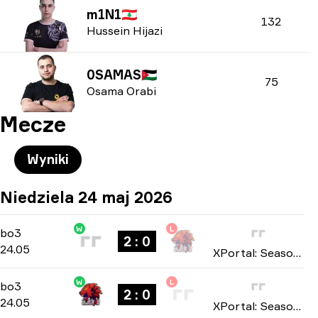
m1N1
🇱🇧
132
Hussein Hijazi
0SAMAS
🇯🇴
75
Osama Orabi
Mecze
Wyniki
Niedziela 24 maj 2026
W
L
Playoffs
-
bo3
bo3
2 : 0
24.05
XPortal: Season 1 2026
W
L
Playoffs
-
bo3
bo3
2 : 0
24.05
XPortal: Season 1 2026