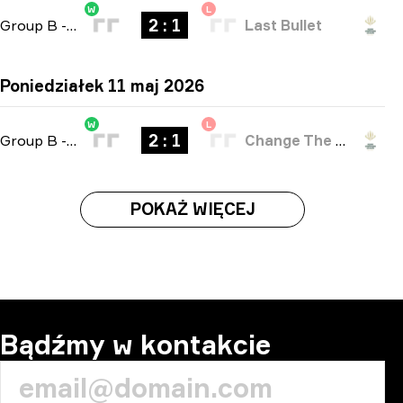
W
L
2 : 1
Group B
-
bo3
Last Bullet
Poniedziałek 11 maj 2026
W
L
2 : 1
Group B
-
bo3
Change The Game
POKAŻ WIĘCEJ
Bądźmy w kontakcie