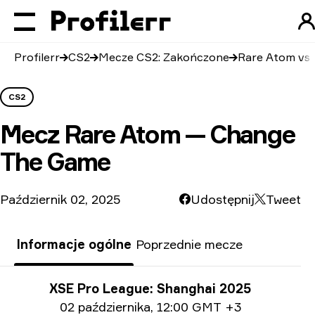
Profilerr
CS2
Mecze CS2: Zakończone
Rare Atom vs
CS2
Mecz
Rare Atom — Change
The Game
Październik 02, 2025
Udostępnij
Tweet
Informacje ogólne
Poprzednie mecze
Informacje o turnieju
XSE Pro League: Shanghai 2025
Informacje o dacie
02 października
,
12:00 GMT +3