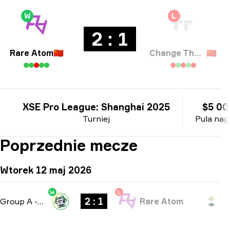
W
L
2 : 1
Rare Atom
🇨🇳
Change The Game
🇨🇳
XSE Pro League: Shanghai 2025
$5 00
Turniej
Pula nag
Poprzednie mecze
Wtorek 12 maj 2026
W
L
2 : 1
Group A
-
bo3
Rare Atom