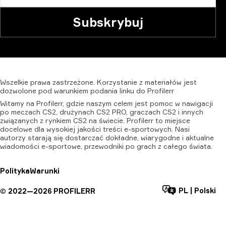
Subskrybuj
Wszelkie
prawa
zastrzeżone.
Korzystanie
z
materiałów
jest
dozwolone
pod
warunkiem
podania
linku
do
Profilerr
Witamy na Profilerr, gdzie naszym celem jest pomoc w nawigacji
po meczach CS2, drużynach CS2 PRO, graczach CS2 i innych
związanych z rynkiem CS2 na świecie. Profilerr to miejsce
docelowe dla wysokiej jakości treści e-sportowych. Nasi
autorzy starają się dostarczać dokładne, wiarygodne i aktualne
wiadomości e-sportowe, przewodniki po grach z całego świata.
Polityka
Warunki
PL
|
Polski
©
2022—
2026
PROFILERR