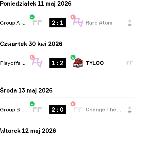
Poniedziałek 11 maj 2026
W
L
2 : 1
Group A
-
bo3
Rare Atom
Czwartek 30 kwi 2026
L
W
1 : 2
Playoffs
-
bo3
TYLOO
Środa 13 maj 2026
W
L
2 : 0
Group B
-
bo3
Change The Game
Wtorek 12 maj 2026