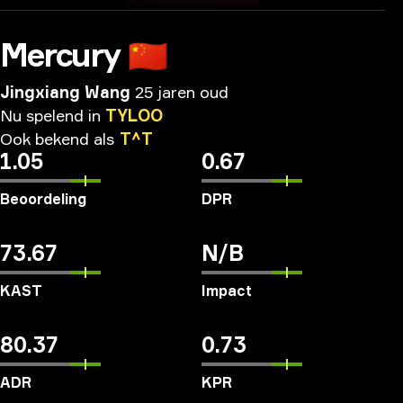
Mercury
🇨🇳
Jingxiang Wang
25 jaren oud
Nu
spelend
in
TYLOO
Ook
bekend
als
T^T
1.05
0.67
Beoordeling
DPR
73.67
N/B
KAST
Impact
80.37
0.73
ADR
KPR