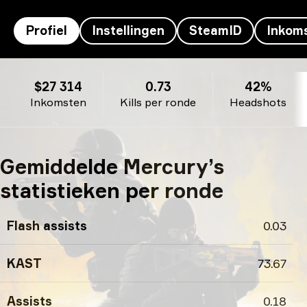
Profiel
Instellingen
SteamID
Inkom
Mercury’s profiel
$27 314
0.73
42%
Inkomsten
Kills per ronde
Headshots
Gemiddelde Mercury’s
statistieken per ronde
Flash assists
0.03
KAST
73.67
Assists
0.18