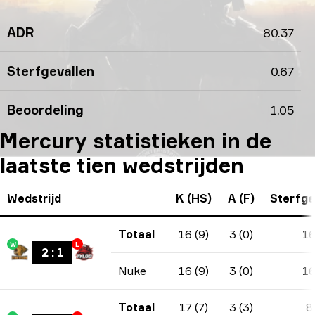
ADR
80.37
Sterfgevallen
0.67
Beoordeling
1.05
Mercury statistieken in de
laatste tien wedstrijden
Wedstrijd
K (HS)
A (F)
Sterfge
Totaal
16 (9)
3 (0)
1
W
L
2
:
1
Nuke
16 (9)
3 (0)
1
Totaal
17 (7)
3 (3)
8