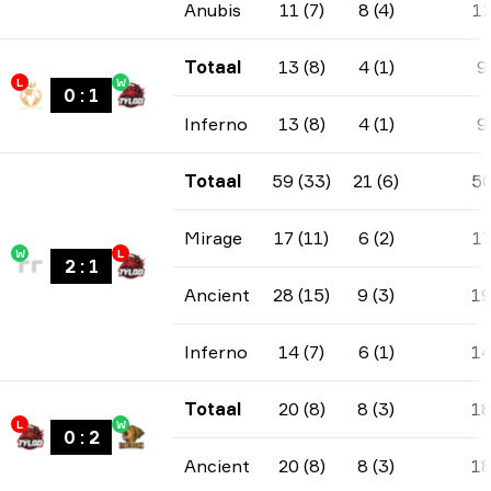
Anubis
11 (7)
8 (4)
1
Totaal
13 (8)
4 (1)
9
L
W
0
:
1
Inferno
13 (8)
4 (1)
9
Totaal
59 (33)
21 (6)
5
Mirage
17 (11)
6 (2)
1
W
L
2
:
1
Ancient
28 (15)
9 (3)
1
Inferno
14 (7)
6 (1)
1
Totaal
20 (8)
8 (3)
1
L
W
0
:
2
Ancient
20 (8)
8 (3)
1