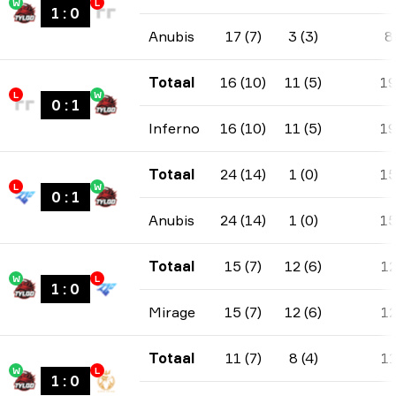
W
L
1
:
0
Anubis
17 (7)
3 (3)
8
Totaal
16 (10)
11 (5)
1
L
W
0
:
1
Inferno
16 (10)
11 (5)
1
Totaal
24 (14)
1 (0)
1
L
W
0
:
1
Anubis
24 (14)
1 (0)
1
Totaal
15 (7)
12 (6)
1
W
L
1
:
0
Mirage
15 (7)
12 (6)
1
Totaal
11 (7)
8 (4)
1
W
L
1
:
0