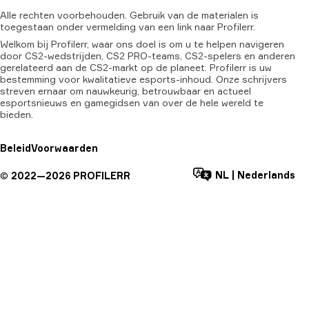
Alle
rechten
voorbehouden.
Gebruik
van
de
materialen
is
toegestaan
onder
vermelding
van
een
link
naar
Profilerr.
Welkom bij Profilerr, waar ons doel is om u te helpen navigeren
door CS2-wedstrijden, CS2 PRO-teams, CS2-spelers en anderen
gerelateerd aan de CS2-markt op de planeet. Profilerr is uw
bestemming voor kwalitatieve esports-inhoud. Onze schrijvers
streven ernaar om nauwkeurig, betrouwbaar en actueel
esportsnieuws en gamegidsen van over de hele wereld te
bieden.
Beleid
Voorwaarden
NL
|
Nederlands
©
2022—
2026
PROFILERR