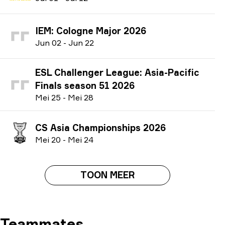
IEM: Cologne Major 2026
J
un
02
-
J
un
22
ESL Challenger League: Asia-Pacific
Finals season 51 2026
M
ei
25
-
M
ei
28
CS Asia Championships 2026
M
ei
20
-
M
ei
24
TOON MEER
Teammates