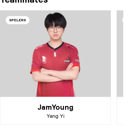
SPELERS
S
JamYoung
Yang Yi