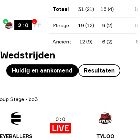
Totaal
31 (21)
15 (4)
1
W
L
2
:
0
Mirage
19 (12)
9 (2)
1
Ancient
12 (9)
6 (2)
8
Wedstrijden
Huidig en aankomend
Resultaten
oup Stage
-
bo3
0 : 0
LIVE
EYEBALLERS
TYLOO