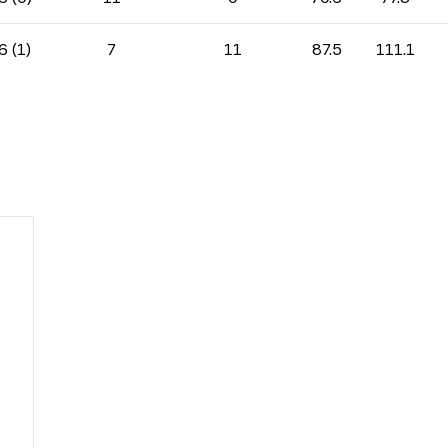
6 (1)
7
11
87.5
111.1