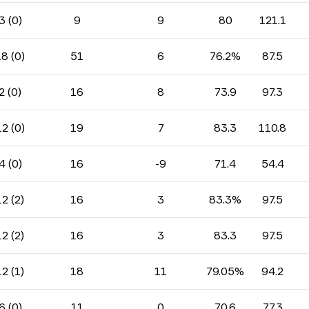
3 (0)
9
9
80
121.1
18 (0)
51
6
76.2%
87.5
2 (0)
16
8
73.9
97.3
12 (0)
19
7
83.3
110.8
4 (0)
16
-9
71.4
54.4
12 (2)
16
3
83.3%
97.5
12 (2)
16
3
83.3
97.5
12 (1)
18
11
79.05%
94.2
6 (0)
11
0
70.6
77.3