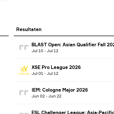
Resultaten
BLAST Open: Asian Qualifier Fall 20
J
ul
10
-
J
ul
12
XSE Pro League 2026
J
ul
01
-
J
ul
12
IEM: Cologne Major 2026
J
un
02
-
J
un
22
ESL Challenger League: Asia-Pacific Finals season 51 