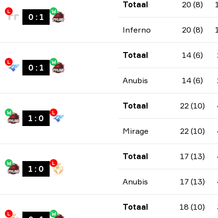
Totaal
20 (8)
L
W
0
:
1
Inferno
20 (8)
Totaal
14 (6)
L
W
0
:
1
Anubis
14 (6)
Totaal
22 (10)
W
L
1
:
0
Mirage
22 (10)
Totaal
17 (13)
W
L
1
:
0
Anubis
17 (13)
Totaal
18 (10)
L
W