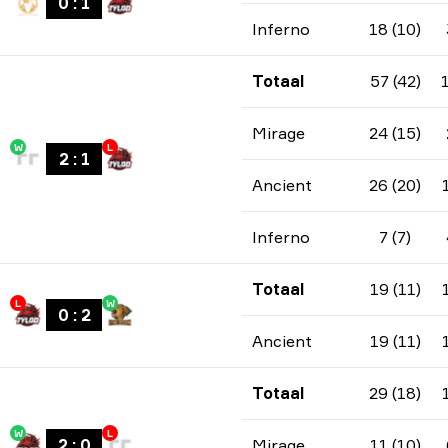
0
:
1
Inferno
18 (10)
Totaal
57 (42)
Mirage
24 (15)
W
L
2
:
1
Ancient
26 (20)
Inferno
7 (7)
Totaal
19 (11)
L
W
0
:
2
Ancient
19 (11)
Totaal
29 (18)
W
L
2
:
0
Mirage
11 (10)