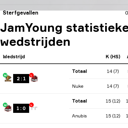
Sterfgevallen
0
JamYoung statistieken
wedstrijden
Wedstrijd
K (HS)
Totaal
14 (7)
W
L
2
:
1
Nuke
14 (7)
Totaal
15 (12)
W
L
1
:
0
Anubis
15 (12)