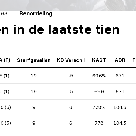
.63
Beoordeling
 in de laatste tien
A (F)
Sterfgevallen
KD Verschil
KAST
ADR
F
5 (1)
19
-5
69.6%
67.1
5 (1)
19
-5
69.6
67.1
10 (3)
9
6
77.8%
104.3
10 (3)
9
6
77.8
104.3