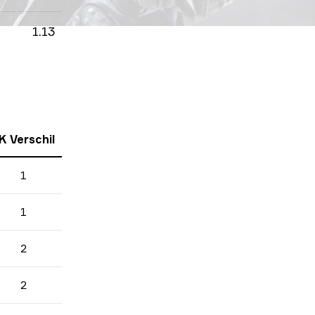
1.13
K Verschil
1
1
2
2