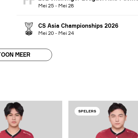
M
ei
25
-
M
ei
28
CS Asia Championships 2026
M
ei
20
-
M
ei
24
TOON MEER
SPELERS