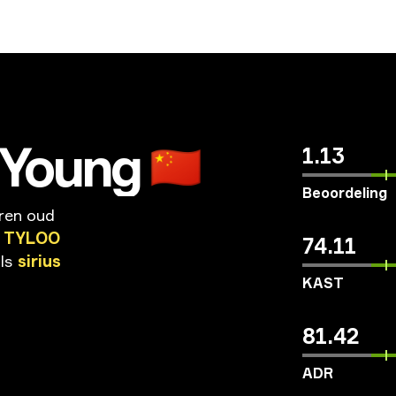
Young
🇨🇳
1.13
Beoordeling
aren oud
TYLOO
74.11
ls
sirius
KAST
81.42
ADR