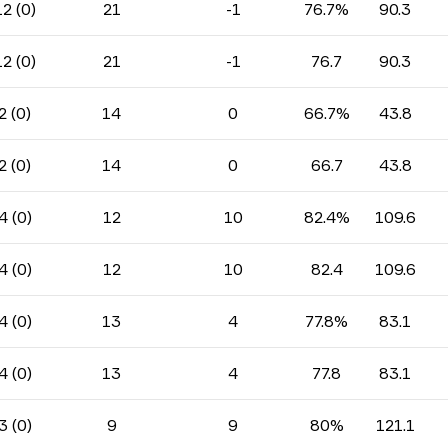
12 (0)
21
-1
76.7%
90.3
12 (0)
21
-1
76.7
90.3
2 (0)
14
0
66.7%
43.8
2 (0)
14
0
66.7
43.8
4 (0)
12
10
82.4%
109.6
4 (0)
12
10
82.4
109.6
4 (0)
13
4
77.8%
83.1
4 (0)
13
4
77.8
83.1
3 (0)
9
9
80%
121.1