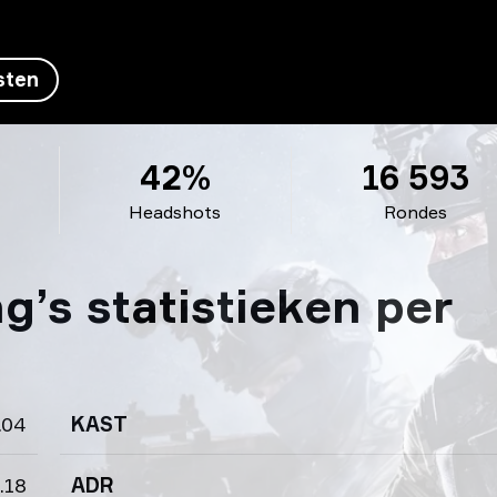
sten
42%
16 593
Headshots
Rondes
’s statistieken per
.04
KAST
.18
ADR