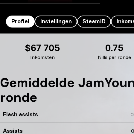
Profiel
Instellingen
SteamID
Inkom
JamYoung’s profiel
$67 705
0.75
Inkomsten
Kills per ronde
Gemiddelde JamYoung
ronde
Flash assists
0
Assists
0