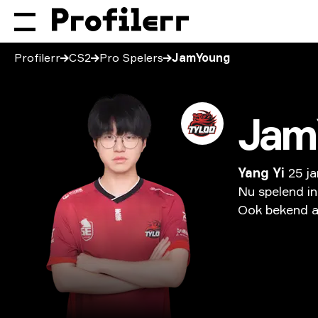
Profilerr
CS2
Pro Spelers
JamYoung
Jam
Yang Yi
25 j
Nu
spelend
in
Ook
bekend
a