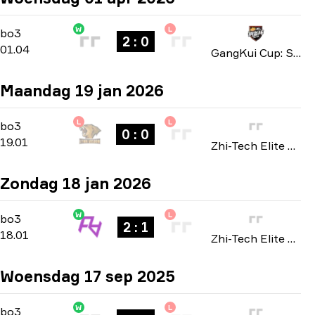
W
L
Playoffs
-
bo3
bo3
2 : 0
01.04
GangKui Cup: Season 2 2026
Maandag 19 jan 2026
L
L
Playoffs
-
bo3
bo3
0 : 0
19.01
Zhi-Tech Elite Masters: Closed Qualifier 2026
Zondag 18 jan 2026
W
L
Playoffs
-
bo3
bo3
2 : 1
18.01
Zhi-Tech Elite Masters: Closed Qualifier 2026
Woensdag 17 sep 2025
W
L
Playoffs
-
bo3
bo3