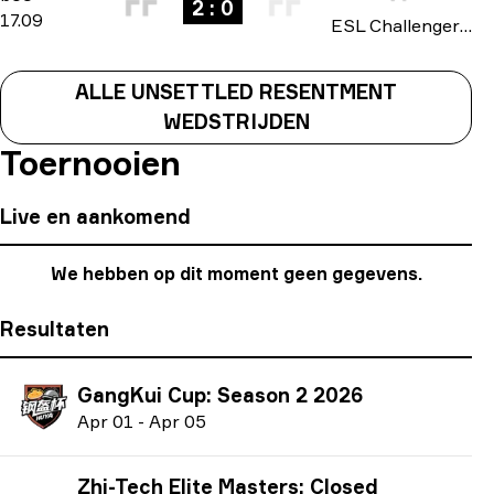
2 : 0
17.09
ESL Challenger League: Asia-Pacific Cup #2 2025
ALLE UNSETTLED RESENTMENT
WEDSTRIJDEN
Toernooien
Live en aankomend
We hebben op dit moment geen gegevens.
Resultaten
GangKui Cup: Season 2 2026
A
pr
01
-
A
pr
05
Zhi-Tech Elite Masters: Closed