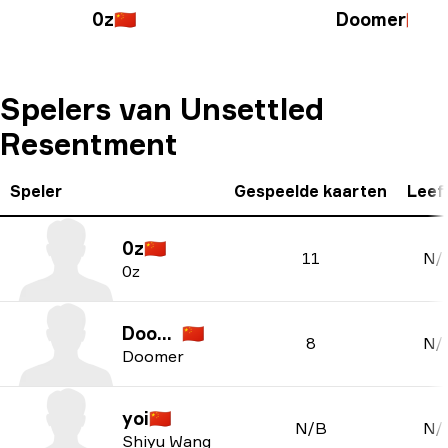
0z
🇨🇳
Doomer
🇨🇳
Spelers van Unsettled
Resentment
Speler
Gespeelde kaarten
Leeft
0z
🇨🇳
11
N/
0z
Doomer
🇨🇳
8
N/
Doomer
yoi
🇨🇳
N/B
N/
Shiyu Wang