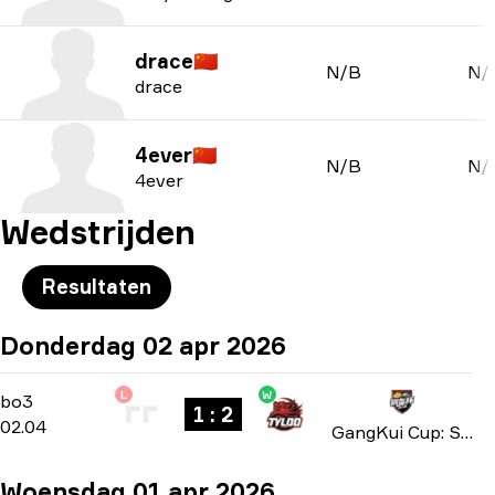
drace
🇨🇳
N/B
N/
drace
4ever
🇨🇳
N/B
N/
4ever
Wedstrijden
Resultaten
Donderdag 02 apr 2026
L
W
Playoffs
-
bo3
bo3
1 : 2
02.04
GangKui Cup: Season 2 2026
Woensdag 01 apr 2026