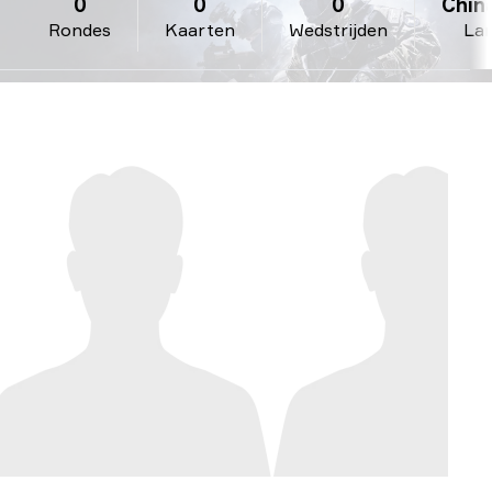
0
0
0
China
Rondes
Kaarten
Wedstrijden
La