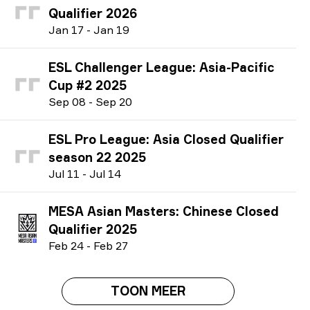
Qualifier 2026
J
an
17
-
J
an
19
ESL Challenger League: Asia-Pacific
Cup #2 2025
S
ep
08
-
S
ep
20
ESL Pro League: Asia Closed Qualifier
season 22 2025
J
ul
11
-
J
ul
14
MESA Asian Masters: Chinese Closed
Qualifier 2025
F
eb
24
-
F
eb
27
TOON MEER