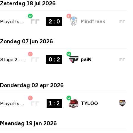
Zaterdag 18 jul 2026
W
L
2 : 0
Playoffs
-
bo3
Mindfreak
Zondag 07 jun 2026
L
W
0 : 2
Stage 2
-
bo3
paiN
Donderdag 02 apr 2026
L
W
1 : 2
Playoffs
-
bo3
TYLOO
Maandag 19 jan 2026