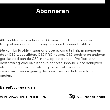
Abonneren
Alle
rechten
voorbehouden.
Gebruik
van
de
materialen
is
toegestaan
onder
vermelding
van
een
link
naar
Profilerr.
Welkom bij Profilerr, waar ons doel is om u te helpen navigeren
door CS2-wedstrijden, CS2 PRO-teams, CS2-spelers en anderen
gerelateerd aan de CS2-markt op de planeet. Profilerr is uw
bestemming voor kwalitatieve esports-inhoud. Onze schrijvers
streven ernaar om nauwkeurig, betrouwbaar en actueel
esportsnieuws en gamegidsen van over de hele wereld te
bieden.
Beleid
Voorwaarden
NL
|
Nederlands
©
2022—
2026
PROFILERR