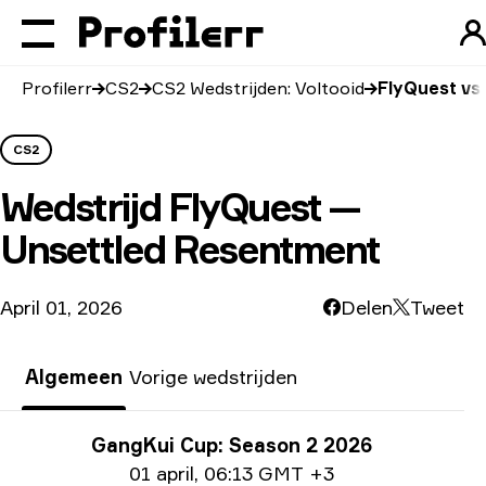
Profilerr
CS2
CS2 Wedstrijden: Voltooid
FlyQuest vs
CS2
Wedstrijd
FlyQuest —
Unsettled Resentment
April 01, 2026
Delen
Tweet
Algemeen
Vorige wedstrijden
Toernooi info
GangKui Cup: Season 2 2026
Datum informatie
01 april
,
06:13 GMT +3