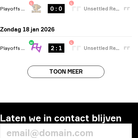
L
L
0 : 0
Playoffs
-
bo3
Unsettled Resentment
Zondag 18 jan 2026
W
L
2 : 1
Playoffs
-
bo3
Unsettled Resentment
TOON MEER
Laten we in contact blijven