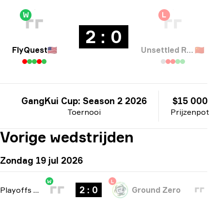
W
L
2 : 0
FlyQuest
🇺🇸
Unsettled Resentment
🇨🇳
GangKui Cup: Season 2 2026
$15 000
Toernooi
Prijzenpot
Vorige wedstrijden
Zondag 19 jul 2026
W
L
2 : 0
Playoffs
-
bo3
Ground Zero