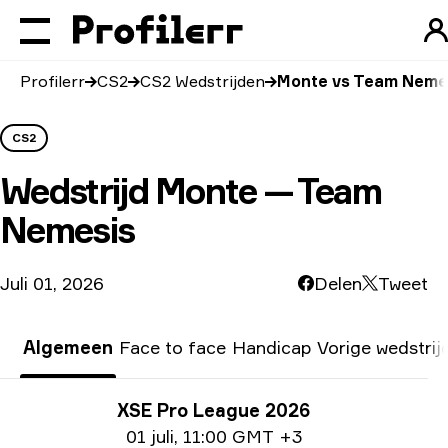
Profilerr
CS2
CS2 Wedstrijden
Monte vs Team Neme
CS2
Wedstrijd
Monte — Team
Nemesis
Juli 01, 2026
Delen
Tweet
Algemeen
Face to face
Handicap
Vorige wedstrij
Toernooi info
XSE Pro League 2026
Datum informatie
01 juli
,
11:00 GMT +3