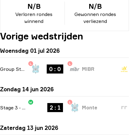
N/B
N/B
Verloren rondes
Gewonnen rondes
winnend
verliezend
Vorige wedstrijden
Woensdag 01 jul 2026
L
L
0 : 0
Group Stage
-
bo1
MIBR
Zondag 14 jun 2026
W
L
2 : 1
Stage 3
-
bo3
Monte
Zaterdag 13 jun 2026