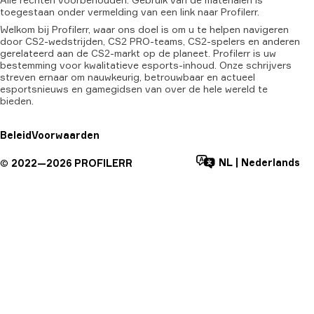
toegestaan
onder
vermelding
van
een
link
naar
Profilerr.
Welkom bij Profilerr, waar ons doel is om u te helpen navigeren
door CS2-wedstrijden, CS2 PRO-teams, CS2-spelers en anderen
gerelateerd aan de CS2-markt op de planeet. Profilerr is uw
bestemming voor kwalitatieve esports-inhoud. Onze schrijvers
streven ernaar om nauwkeurig, betrouwbaar en actueel
esportsnieuws en gamegidsen van over de hele wereld te
bieden.
Beleid
Voorwaarden
NL
|
Nederlands
©
2022—
2026
PROFILERR