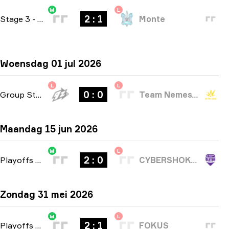
W
L
2 : 1
Stage 3
-
bo3
Monte
Woensdag 01 jul 2026
L
L
0 : 0
Group Stage
-
bo1
Team Nemesis
Maandag 15 jun 2026
W
L
2 : 0
Playoffs
-
bo3
CYBERSHOKE Esports
Zondag 31 mei 2026
W
L
2 : 1
Playoffs
-
bo3
FOKUS