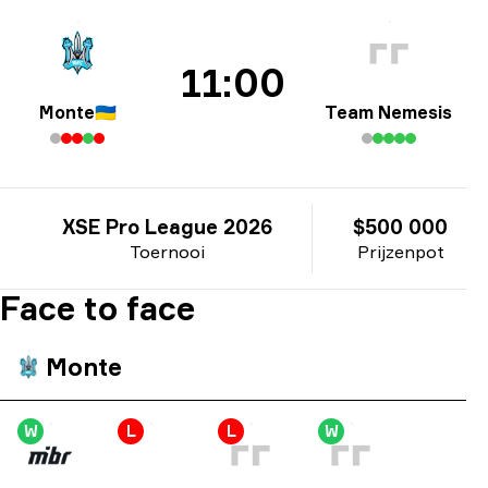
11:00
Monte
🇺🇦
Team Nemesis
XSE Pro League 2026
$500 000
Toernooi
Prijzenpot
Face to face
Monte
W
L
L
W