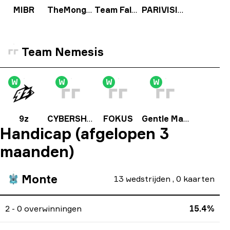
MIBR
TheMongolz
Team Falcons
PARIVISION
Team Nemesis
W
W
W
W
9z
CYBERSHOKE Esports
FOKUS
Gentle Mates
Handicap (afgelopen 3
maanden)
Monte
13
wedstrijden
,
0
kaarten
2 - 0 overwinningen
15.4%