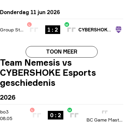
Donderdag 11 jun 2026
L
W
1 : 2
Group Stage
-
bo3
CYBERSHOKE Esports
TOON MEER
Team Nemesis vs
CYBERSHOKE Esports
geschiedenis
2026
L
W
Playoffs
-
bo3
bo3
0 : 2
08.05
BC Game Masters: Europe Series #1 season 2 2026