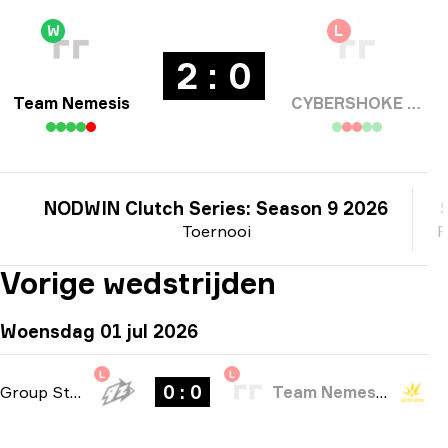
W
L
2 : 0
Team Nemesis
CYBERSHOKE Esports
NODWIN Clutch Series: Season 9 2026
Toernooi
P
Vorige wedstrijden
Woensdag 01 jul 2026
L
L
0 : 0
Group Stage
-
bo1
Team Nemesis