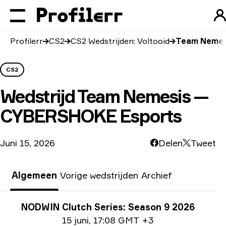
Profilerr
CS2
CS2 Wedstrijden: Voltooid
Team Nemes
CS2
Wedstrijd
Team Nemesis —
CYBERSHOKE Esports
Juni 15, 2026
Delen
Tweet
Algemeen
Vorige wedstrijden
Archief
Toernooi info
NODWIN Clutch Series: Season 9 2026
Datum informatie
15 juni
,
17:08 GMT +3