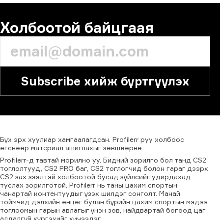
Холбоотой байцгаая
Subscribe хийж бүртгүүлэх
Бүх
эрх
хуулиар
хамгаалагдсан.
Profilerr
руу
холбоос
өгснөөр
материал
ашиглахыг
зөвшөөрнө.
Profilerr-д тавтай морилно уу. Бидний зорилго бол танд CS2
тоглолтууд, CS2 PRO баг, CS2 тоглогчид болон гараг дээрх
CS2 зах зээлтэй холбоотой бусад зүйлсийг удирдахад
туслах зорилготой. Profilerr нь таны цахим спортын
чанартай контентуудыг үзэх шилдэг сонголт. Манай
тоймчид дэлхийн өнцөг булан бүрийн цахим спортын мэдээ,
тоглоомын гарын авлагыг үнэн зөв, найдвартай бөгөөд цаг
алдалгүй хүргэхийг хичээдэг.