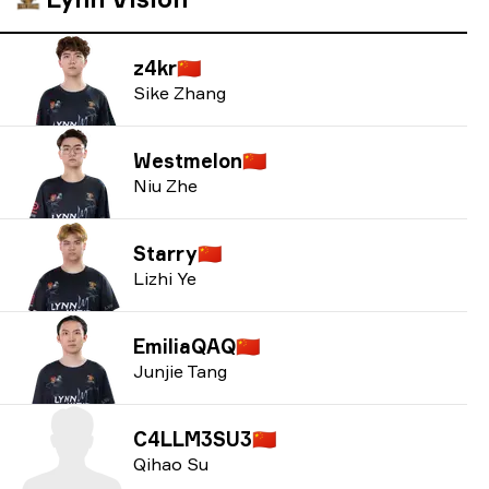
z4kr
🇨🇳
Sike Zhang
Westmelon
🇨🇳
Niu Zhe
Starry
🇨🇳
Lizhi Ye
EmiliaQAQ
🇨🇳
Junjie Tang
C4LLM3SU3
🇨🇳
Qihao Su