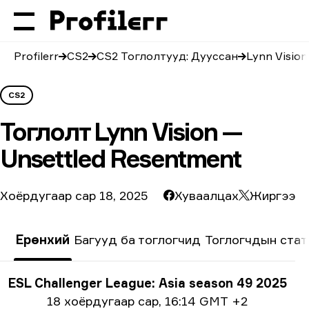
Profilerr
CS2
CS2 Тоглолтууд: Дууссан
Lynn Vision
CS2
Тоглолт
Lynn Vision —
Unsettled Resentment
Хоёрдугаар сар 18, 2025
Хуваалцах
Жиргээ
Ерөнхий
Багууд ба тоглогчид
Тоглогчдын стат
Тэмцээний мэдээлэл
ESL Challenger League: Asia season 49 2025
Огнооны мэдээлэл
18 хоёрдугаар сар
,
16:14 GMT +2