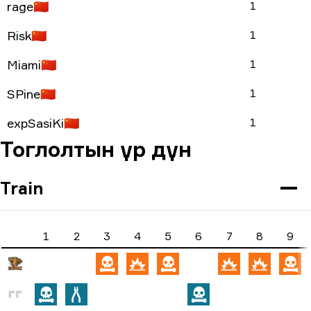
rage
🇨🇳
1
Risk
🇨🇳
1
Miami
🇨🇳
1
SPine
🇨🇳
1
expSasiKi
🇨🇳
1
Тоглолтын үр дүн
Train
1
2
3
4
5
6
7
8
9