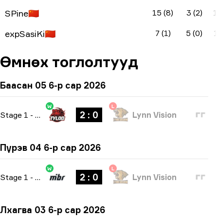
SPine
🇨🇳
15 (8)
3 (2)
1
expSasiKi
🇨🇳
7 (1)
5 (0)
1
Өмнөх тоглолтууд
Баасан 05 6-р сар 2026
W
L
2 : 0
Stage 1
-
bo3
Lynn Vision
Пүрэв 04 6-р сар 2026
W
L
2 : 0
Stage 1
-
bo3
Lynn Vision
Лхагва 03 6-р сар 2026