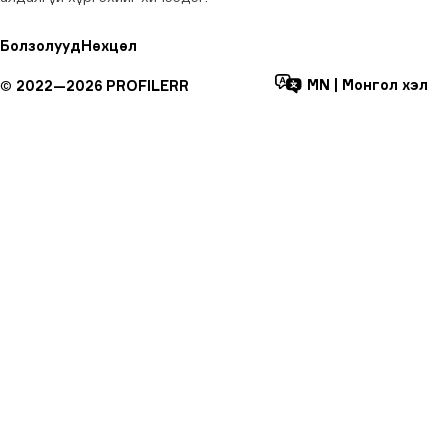
Болзолууд
Нөхцөл
MN
|
Монгол хэл
©
2022—
2026
PROFILERR