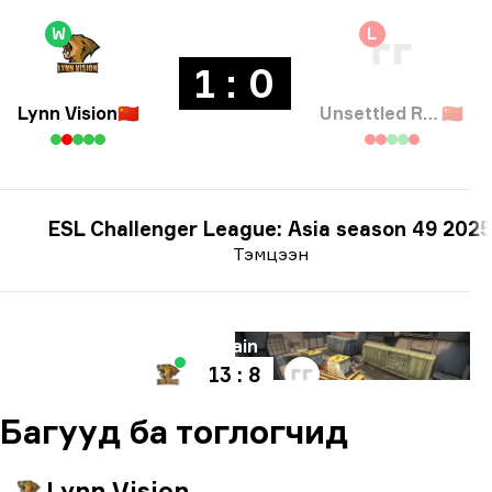
W
L
1 : 0
Lynn Vision
🇨🇳
Unsettled Resentment
🇨🇳
ESL Challenger League: Asia season 49 2025
Тэмцээн
Газрын зураг
Train
13 : 8
Багууд ба тоглогчид
Lynn Vision