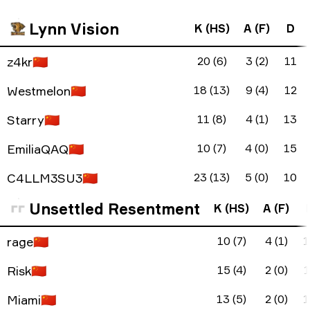
Lynn Vision
K (HS)
A (F)
D
z4kr
🇨🇳
20 (6)
3 (2)
11
Westmelon
🇨🇳
18 (13)
9 (4)
12
Starry
🇨🇳
11 (8)
4 (1)
13
EmiliaQAQ
🇨🇳
10 (7)
4 (0)
15
C4LLM3SU3
🇨🇳
23 (13)
5 (0)
10
Unsettled Resentment
K (HS)
A (F)
rage
🇨🇳
10 (7)
4 (1)
1
Risk
🇨🇳
15 (4)
2 (0)
1
Miami
🇨🇳
13 (5)
2 (0)
1