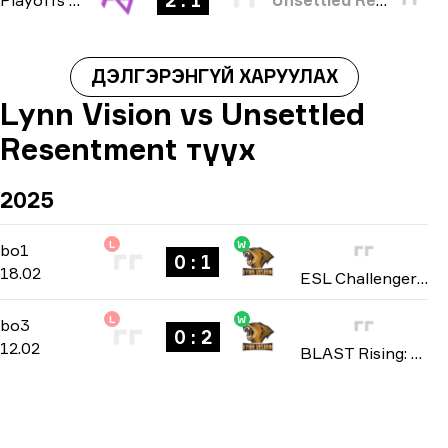
2 : 1
ДЭЛГЭРЭНГҮЙ ХАРУУЛАХ
Lynn Vision vs Unsettled
Resentment түүх
2025
L
W
Regular Season
-
bo1
bo1
0 : 1
18.02
ESL Challenger League: Asia season 49 2025
L
W
Playoffs
-
bo3
bo3
0 : 2
12.02
BLAST Rising: Asia Spring 2025