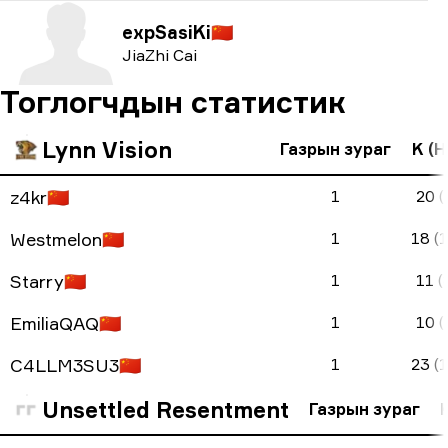
expSasiKi
🇨🇳
JiaZhi Cai
Тоглогчдын статистик
Lynn Vision
Газрын зураг
K (H
z4kr
🇨🇳
1
20 (
Westmelon
🇨🇳
1
18 (
Starry
🇨🇳
1
11 (
EmiliaQAQ
🇨🇳
1
10 (
C4LLM3SU3
🇨🇳
1
23 (
Unsettled Resentment
Газрын зураг