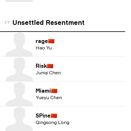
Unsettled Resentment
rage
🇨🇳
Hao Yu
Risk
🇨🇳
Junqi Chen
Miami
🇨🇳
Yueyu Chen
SPine
🇨🇳
Qingsong Long