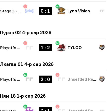
L
W
0 : 1
Stage 1
-
bo1
Lynn Vision
Пүрэв 02 4-р сар 2026
L
W
1 : 2
Playoffs
-
bo3
TYLOO
Лхагва 01 4-р сар 2026
W
L
2 : 0
Playoffs
-
bo3
Unsettled Resentment
Ням 18 1-р сар 2026
W
L
Playoffs
-
bo3
Unsettled Resentment