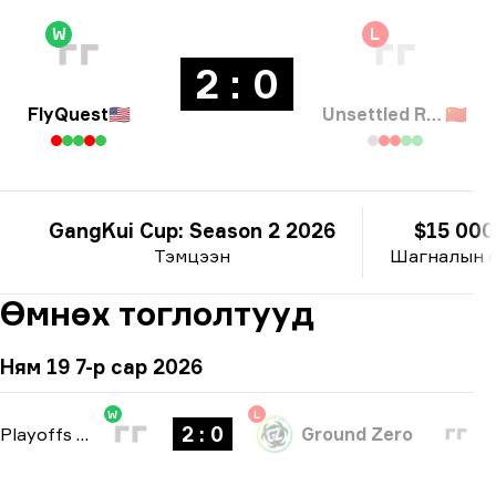
W
L
2 : 0
FlyQuest
🇺🇸
Unsettled Resentment
🇨🇳
GangKui Cup: Season 2 2026
$15 000
Тэмцээн
Шагналын 
Өмнөх тоглолтууд
Ням 19 7-р сар 2026
W
L
2 : 0
Playoffs
-
bo3
Ground Zero