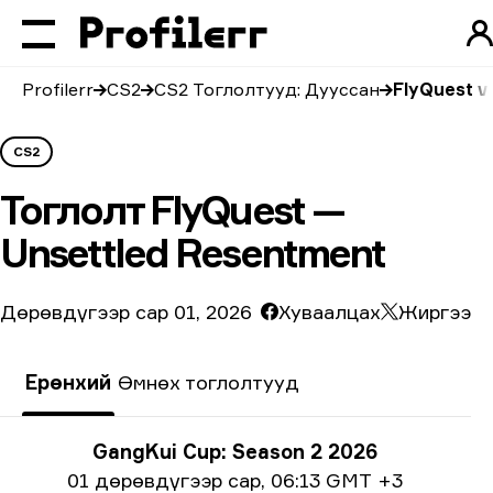
Profilerr
CS2
CS2 Тоглолтууд: Дууссан
FlyQuest v
CS2
Тоглолт
FlyQuest —
Unsettled Resentment
Дөрөвдүгээр сар 01, 2026
Хуваалцах
Жиргээ
Ерөнхий
Өмнөх тоглолтууд
Тэмцээний мэдээлэл
GangKui Cup: Season 2 2026
Огнооны мэдээлэл
01 дөрөвдүгээр сар
,
06:13 GMT +3