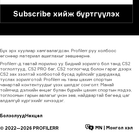
Subscribe хийж бүртгүүлэх
Бүх
эрх
хуулиар
хамгаалагдсан.
Profilerr
руу
холбоос
өгснөөр
материал
ашиглахыг
зөвшөөрнө.
Profilerr-д тавтай морилно уу. Бидний зорилго бол танд CS2
тоглолтууд, CS2 PRO баг, CS2 тоглогчид болон гараг дээрх
CS2 зах зээлтэй холбоотой бусад зүйлсийг удирдахад
туслах зорилготой. Profilerr нь таны цахим спортын
чанартай контентуудыг үзэх шилдэг сонголт. Манай
тоймчид дэлхийн өнцөг булан бүрийн цахим спортын мэдээ,
тоглоомын гарын авлагыг үнэн зөв, найдвартай бөгөөд цаг
алдалгүй хүргэхийг хичээдэг.
Болзолууд
Нөхцөл
MN
|
Монгол хэл
©
2022—
2026
PROFILERR