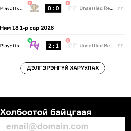
L
L
0 : 0
Playoffs
-
bo3
Unsettled Resentment
Ням 18 1-р сар 2026
W
L
2 : 1
Playoffs
-
bo3
Unsettled Resentment
ДЭЛГЭРЭНГҮЙ ХАРУУЛАХ
Холбоотой байцгаая