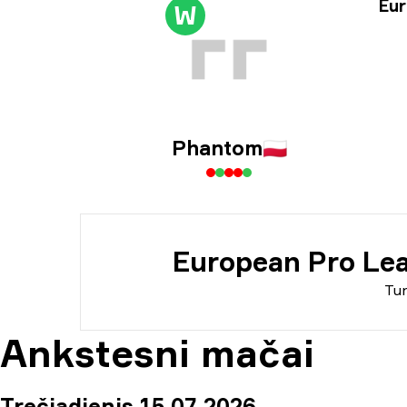
Tur
Eur
W
Inf
Phantom
🇵🇱
European Pro Lea
Tu
Ankstesni mačai
Trečiadienis 15 07 2026