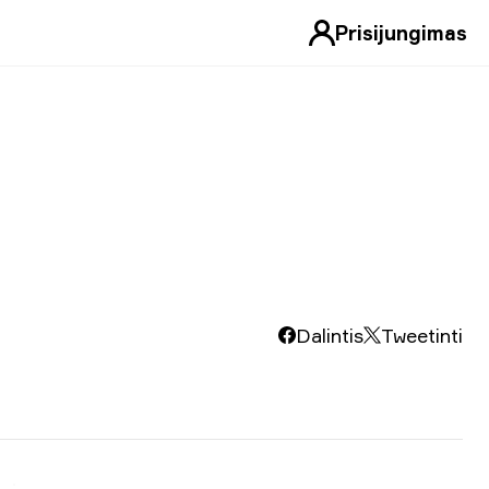
Prisijungimas
Dalintis
Tweetinti