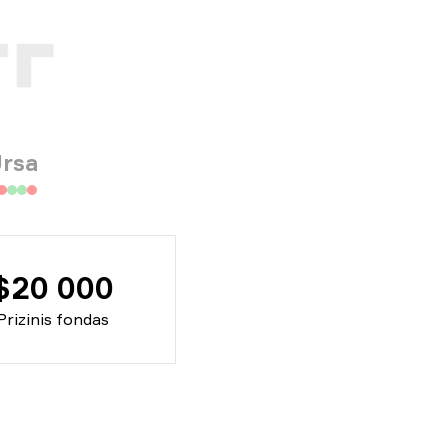
rsa
$20 000
Prizinis fondas