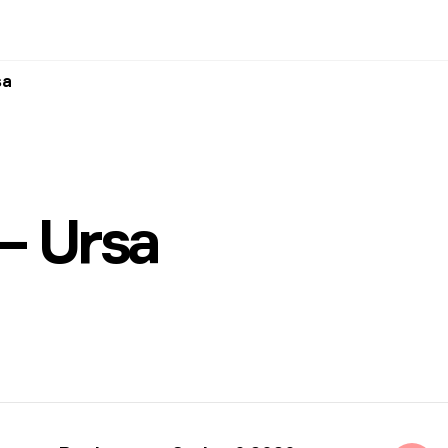
sa
— Ursa