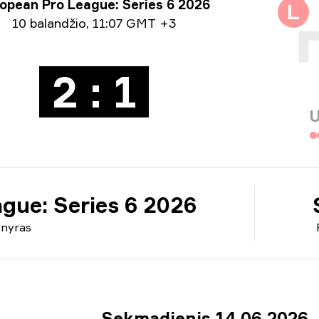
nyro informacija
opean Pro League: Series 6 2026
L
ormacija apie datą
10 balandžio
,
11:07 GMT +3
2 : 1
U
gue: Series 6 2026
rnyras
Sekmadienis 14 06 2026