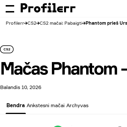
Profilerr
CS2
CS2 mačai: Pabaigti
Phantom prieš Ur
CS2
Mačas
Phantom 
Balandis 10, 2026
Bendra
Ankstesni mačai
Archyvas