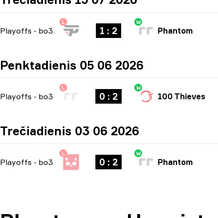
L
W
1 : 2
Playoffs
-
bo3
Phantom
Penktadienis 05 06 2026
L
W
0 : 2
Playoffs
-
bo3
100 Thieves
Trečiadienis 03 06 2026
L
W
0 : 2
Playoffs
-
bo3
Phantom