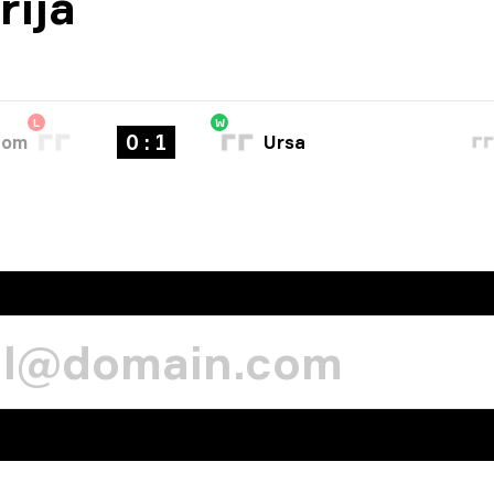
rija
L
W
0 : 1
tom
Ursa