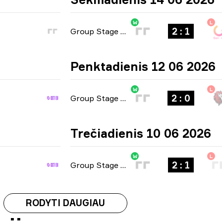
W
L
2 : 1
Group Stage
-
bo3
Penktadienis 12 06 2026
W
L
2 : 0
Group Stage
-
bo3
Trečiadienis 10 06 2026
W
L
2 : 1
Group Stage
-
bo3
RODYTI DAUGIAU