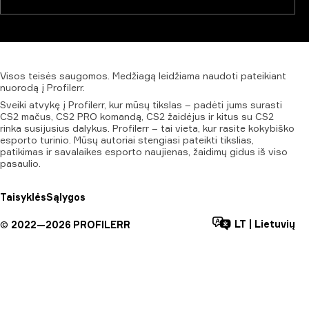
Visos
teisės
saugomos.
Medžiagą
leidžiama
naudoti
pateikiant
nuorodą
į
Profilerr.
Sveiki atvykę į Profilerr, kur mūsų tikslas – padėti jums surasti
CS2 mačus, CS2 PRO komandą, CS2 žaidėjus ir kitus su CS2
rinka susijusius dalykus. Profilerr – tai vieta, kur rasite kokybiško
esporto turinio. Mūsų autoriai stengiasi pateikti tikslias,
patikimas ir savalaikes esporto naujienas, žaidimų gidus iš viso
pasaulio.
Taisyklės
Sąlygos
LT
|
Lietuvių
©
2022—
2026
PROFILERR