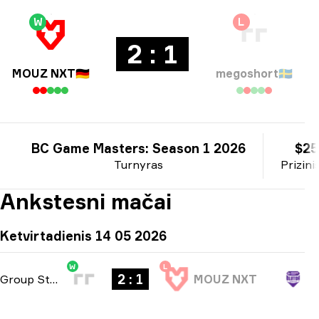
W
L
2 : 1
MOUZ NXT
🇩🇪
megoshort
🇸🇪
BC Game Masters: Season 1 2026
$25
Turnyras
Prizini
Ankstesni mačai
Ketvirtadienis 14 05 2026
W
L
2 : 1
Group Stage
-
bo3
MOUZ NXT