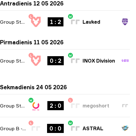
Antradienis 12 05 2026
L
W
1 : 2
Group Stage
-
bo3
Lavked
Pirmadienis 11 05 2026
L
W
0 : 2
Group Stage
-
bo3
INOX Division
Sekmadienis 24 05 2026
W
L
2 : 0
Group Stage
-
bo3
megoshort
L
W
0 : 0
Group B
-
bo3
ASTRAL