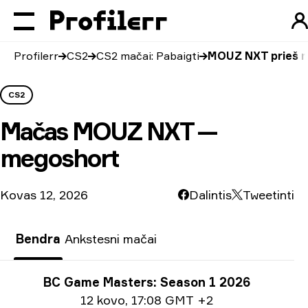
Profilerr
CS2
CS2 mačai: Pabaigti
MOUZ NXT prieš 
CS2
Mačas
MOUZ NXT —
megoshort
Kovas 12, 2026
Dalintis
Tweetinti
Bendra
Ankstesni mačai
Turnyro informacija
BC Game Masters: Season 1 2026
Informacija apie datą
12 kovo
,
17:08 GMT +2