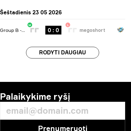
Šeštadienis 23 05 2026
W
L
0 : 0
Group B
-
bo3
megoshort
RODYTI DAUGIAU
Palaikykime ryšį
Prenumeruoti